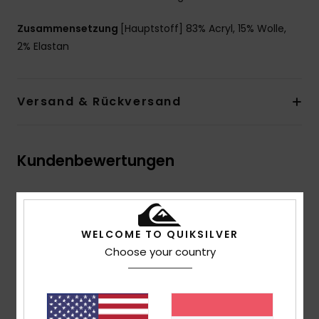
Zusammensetzung
[Hauptstoff] 83% Acryl, 15% Wolle,
2% Elastan
Versand & Rückversand
Kundenbewertungen
Durchschnittliche Bewertung
5.0
WELCOME TO QUIKSILVER
/5
Choose your country
basierend auf
1 verifizierten Bewertungen
seit
November 2025