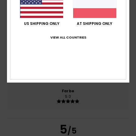
100% unserer Kunden empfehlen dieses Produkt
Komfort
5.0
US SHIPPING ONLY
AT SHIPPING ONLY
VIEW ALL COUNTRIES
Preis-Leistungs-Verhältnis
5.0
Größe
Material
5.0
Zu klein
Zu groß
Farbe
5.0
5
/5