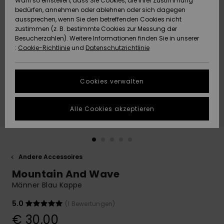
Wahl so einstellen, dass Sie Cookies, die Ihrer Zustimmung
Freedom
bedürfen, annehmen oder ablehnen oder sich dagegen
Community
aussprechen, wenn Sie den betreffenden Cookies nicht
HILFE & KONTAKT
Datenschutz
zustimmen (z. B. bestimmte Cookies zur Messung der
Brandneu
Brandneu
Besucherzahlen). Weitere Informationen finden Sie in unserer
:
Cookie-Richtlinie
und
Datenschutzrichtlinie
NACHHALTIGKEIT
Größenführer
Highlights
Highlights
SHOPS
Cookies verwalten
Starten Sie eine
Unterhaltung,
GESCHENKKARTE
um die
Alle Cookies akzeptieren
schnellste
Antwort auf Ihre
WUNSCHLISTE
Frage zu
erhalten.
Andere Accessoires
Unterhaltung
starten
Mountain And Wave
Finden Sie
Männer Blau Kappe
Antworten auf
die häufigsten
5.0
(1 Bewertungen)
Fragen sowie
€ 30,00
unser