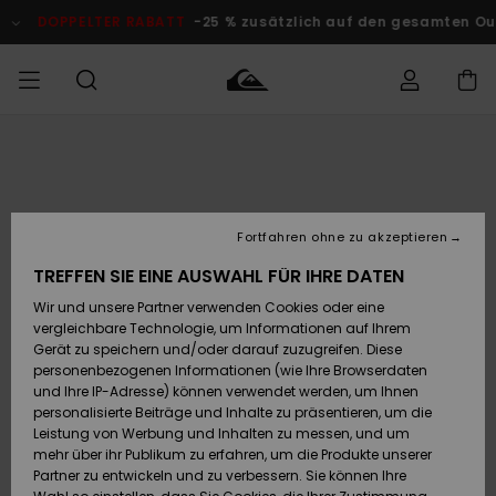
Direkt
zur
DOPPELTER RABATT
-25 % zusätzlich auf den gesamten Outlet
Produktinformation
springen
Auf meine
MÄNNER
Kleidung
Kleidung
Shop
Surf Shop
Snow Shop
Outlet
Bestellung
Männer
Männer
Herren
zugreifen
JUNGEN
Accessoires
Accessoires
Brandneu
Fortfahren ohne zu akzeptieren
Versand
Surf Shop
Snow Shop
Outlet
FRAUEN
Kinder
Kinder
KINDER
TREFFEN SIE EINE AUSWAHL FÜR IHRE DATEN
Retouren
Wir und unsere Partner verwenden Cookies oder eine
Schuhe&
Schuhe&
Highlights
vergleichbare Technologie, um Informationen auf Ihrem
Flip-Flops
Flip-Flops
SURF
Highlights
Snow Shop
Outlet
Gerät zu speichern und/oder darauf zuzugreifen. Diese
Bezahlung
Damen
Frauen
personenbezogenen Informationen (wie Ihre Browserdaten
Snow
SNOW
und Ihre IP-Adresse) können verwendet werden, um Ihnen
Surf
Surf
personalisierte Beiträge und Inhalte zu präsentieren, um die
Geschenkkarte
Community
Leistung von Werbung und Inhalten zu messen, und um
Highlights
DOPPELTER
mehr über ihr Publikum zu erfahren, um die Produkte unserer
RABATT
Partner zu entwickeln und zu verbessern. Sie können Ihre
Quiksilver
Snow
Snow