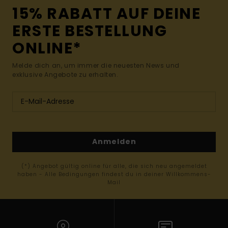
15% RABATT AUF DEINE
ERSTE BESTELLUNG
ONLINE*
Melde dich an, um immer die neuesten News und
exklusive Angebote zu erhalten.
Anmelden
(*) Angebot gültig online für alle, die sich neu angemeldet
haben - Alle Bedingungen findest du in deiner Willkommens-
Mail