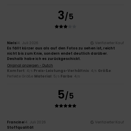
3
/5
Niels
14. Juli 2026
Verifizierter Kauf
Es fällt kürzer aus als auf den Fotos zu sehen ist, reicht
nicht bis zum Knie, sondern endet deutlich darüber.
Deshalb habe ich es zurückgeschickt.
Original anzeigen - Dutch
Komfort
: 4
Preis-Leistungs-Verhältnis
: 4
Größe
:
/5
/5
Perfekte Größe
Material
: 5
Farbe
: 4
/5
/5
5
/5
Francine
14. Juli 2026
Verifizierter Kauf
Stoffqualität