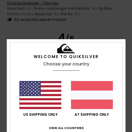
Original anzeigen - Français
Komfort
: 5
Preis-Leistungs-Verhältnis
: 5
Größe
:
/5
/5
Perfekte Größe
Material
: 5
Farbe
: 5
/5
/5
Ich empfehle dieses Produkt
4
/5
WELCOME TO QUIKSILVER
Choose your country
Dino
12. Juli 2026
Verifizierter Kauf
und für noch jemanden
Original anzeigen - Italiano
Komfort
: 4
Preis-Leistungs-Verhältnis
: 4
Größe
:
/5
/5
Perfekte Größe
Material
: 4
Farbe
: 4
/5
/5
5
/5
US SHIPPING ONLY
AT SHIPPING ONLY
VIEW ALL COUNTRIES