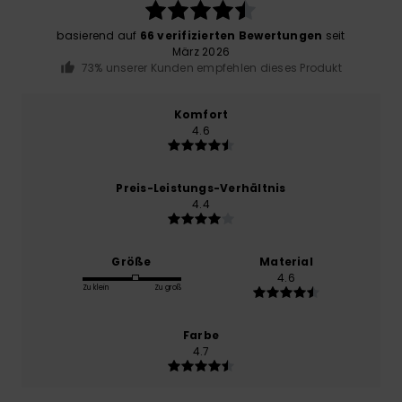
basierend auf
66 verifizierten Bewertungen
seit
März 2026
73% unserer Kunden empfehlen dieses Produkt
Komfort
4.6
Preis-Leistungs-Verhältnis
4.4
Größe
Material
4.6
Zu klein
Zu groß
Farbe
4.7