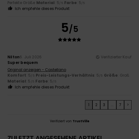
Perfekte Größe
Material
: 5
Farbe
: 5
/5
/5
Ich empfehle dieses Produkt
5
/5
Nilton
6. Juli 2026
Verifizierter Kauf
Super bequem
Original anzeigen - Castellano
Komfort
: 5
Preis-Leistungs-Verhältnis
: 5
Größe
: Groß
/5
/5
Material
: 5
Farbe
: 5
/5
/5
Ich empfehle dieses Produkt
1
2
3
...
7
>
Verifiziert von
TrustVille
ZULETZT ANGESEHENE ARTIKEL