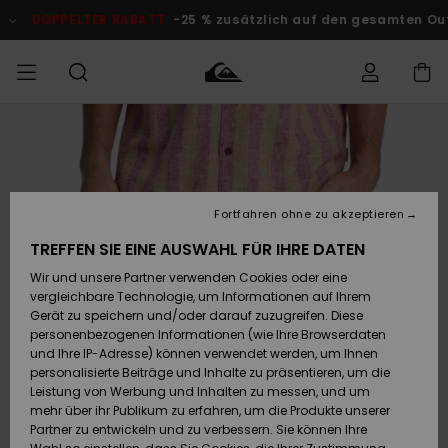
Direkt
zur
DOPPELTER RABATT
-25 % zusätzlich auf den gesamten O
Produktinformation
springen
Auf meine
MÄNNER
Kleidung
Kleidung
Shop
Surf Shop
Snow Shop
Outlet
Bestellung
Männer
Männer
Herren
zugreifen
JUNGEN
Accessoires
Accessoires
Brandneu
Fortfahren ohne zu akzeptieren
Versand
Surf Shop
Snow Shop
Outlet
FRAUEN
Kinder
Kinder
KINDER
TREFFEN SIE EINE AUSWAHL FÜR IHRE DATEN
Retouren
Wir und unsere Partner verwenden Cookies oder eine
Schuhe&
Schuhe&
Highlights
vergleichbare Technologie, um Informationen auf Ihrem
Flip-Flops
Flip-Flops
SURF
Highlights
Snow Shop
Outlet
Gerät zu speichern und/oder darauf zuzugreifen. Diese
Bezahlung
Damen
Frauen
personenbezogenen Informationen (wie Ihre Browserdaten
Snow
SNOW
und Ihre IP-Adresse) können verwendet werden, um Ihnen
Surf
Surf
personalisierte Beiträge und Inhalte zu präsentieren, um die
Geschenkkarte
Community
Leistung von Werbung und Inhalten zu messen, und um
Highlights
DOPPELTER
mehr über ihr Publikum zu erfahren, um die Produkte unserer
RABATT
Partner zu entwickeln und zu verbessern. Sie können Ihre
Quiksilver
Snow
Snow