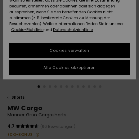
Wahl so einstellen, dass Sie Cookies, die Ihrer Zustimmung
Freedom
bedürfen, annehmen oder ablehnen oder sich dagegen
Community
aussprechen, wenn Sie den betreffenden Cookies nicht
HILFE & KONTAKT
Datenschutz
zustimmen (z. B. bestimmte Cookies zur Messung der
Brandneu
Brandneu
Besucherzahlen). Weitere Informationen finden Sie in unserer
:
Cookie-Richtlinie
und
Datenschutzrichtlinie
NACHHALTIGKEIT
Größenführer
Highlights
Highlights
SHOPS
Cookies verwalten
Starten Sie eine
Unterhaltung,
GESCHENKKARTE
um die
Alle Cookies akzeptieren
schnellste
Antwort auf Ihre
WUNSCHLISTE
Frage zu
erhalten.
Shorts
Unterhaltung
starten
MW Cargo
Finden Sie
Männer Grün Cargoshorts
Antworten auf
die häufigsten
4.7
(66 Bewertungen)
Fragen sowie
ECO-BONUS
unser