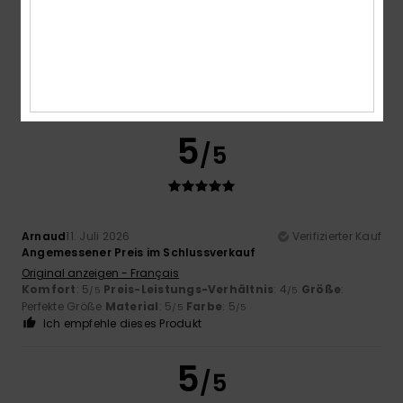
Lucia
11. Juli 2026
Verifizierter Kauf
Sport und Mode
Original anzeigen - Castellano
Komfort
: 5
Preis-Leistungs-Verhältnis
: 5
Größe
: Zu
/5
/5
groß
Material
: 5
Farbe
: 5
/5
/5
Ich empfehle dieses Produkt
5
/5
Arnaud
11. Juli 2026
Verifizierter Kauf
Angemessener Preis im Schlussverkauf
Original anzeigen - Français
Komfort
: 5
Preis-Leistungs-Verhältnis
: 4
Größe
:
/5
/5
Perfekte Größe
Material
: 5
Farbe
: 5
/5
/5
Ich empfehle dieses Produkt
5
/5