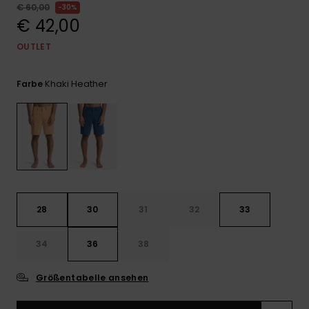
Kontaktformular.
€ 60,00
30%
€ 42,00
FAQ
ansehen
OUTLET
Khaki Heather
Farbe
28
30
31
32
33
34
36
38
Größentabelle ansehen