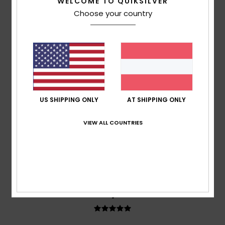
WELCOME TO QUIKSILVER
4.4
Choose your country
5
/5
US SHIPPING ONLY
AT SHIPPING ONLY
Eric
25. Juni 2026
Verifizierter Kauf
Sehr angenehm zu tragen.
VIEW ALL COUNTRIES
Original anzeigen - Français
Komfort
: 5
Preis-Leistungs-Verhältnis
: 5
Größe
:
/5
/5
Perfekte Größe
Material
: 5
Farbe
: 5
/5
/5
Ich empfehle dieses Produkt
5
/5