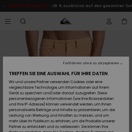
Direkt
zur
DOPPELTER RABATT
-25 % zusätzlich auf den gesamten O
Produktinformation
springen
Auf meine
MÄNNER
Kleidung
Kleidung
Shop
Surf Shop
Snow Shop
Outlet
Bestellung
Männer
Männer
Herren
zugreifen
JUNGEN
Accessoires
Accessoires
Brandneu
Fortfahren ohne zu akzeptieren
Versand
Surf Shop
Snow Shop
Outlet
FRAUEN
Kinder
Kinder
KINDER
TREFFEN SIE EINE AUSWAHL FÜR IHRE DATEN
Retouren
Wir und unsere Partner verwenden Cookies oder eine
Schuhe&
Schuhe&
Highlights
vergleichbare Technologie, um Informationen auf Ihrem
Flip-Flops
Flip-Flops
SURF
Highlights
Snow Shop
Outlet
Gerät zu speichern und/oder darauf zuzugreifen. Diese
Bezahlung
Damen
Frauen
personenbezogenen Informationen (wie Ihre Browserdaten
Snow
SNOW
und Ihre IP-Adresse) können verwendet werden, um Ihnen
Surf
Surf
personalisierte Beiträge und Inhalte zu präsentieren, um die
Geschenkkarte
Community
Leistung von Werbung und Inhalten zu messen, und um
Highlights
DOPPELTER
mehr über ihr Publikum zu erfahren, um die Produkte unserer
RABATT
Partner zu entwickeln und zu verbessern. Sie können Ihre
Quiksilver
Snow
Snow