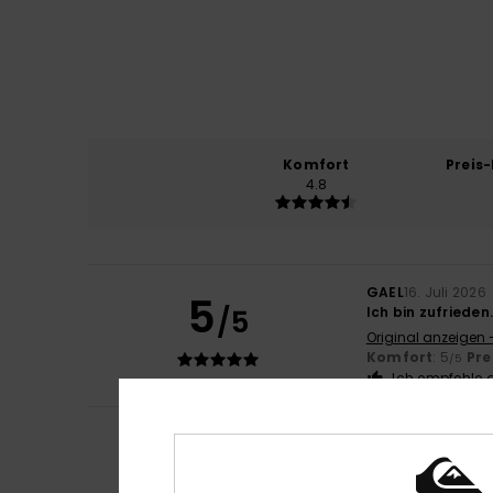
Komfort
Preis
4.8
GAEL
16. Juli 2026
5
/5
Ich bin zufrieden
Original anzeigen 
Komfort
: 5
Pre
/5
Ich empfehle d
Leone
23. Juni 202
5
/5
sehr nützlich
Original anzeigen -