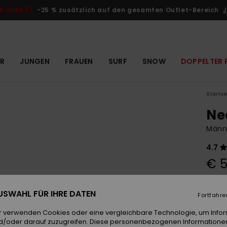
R RABATT
-25 % zusätzlich auf den gesamten Outlet-Bereich
J
R
JUNGEN
FRAUEN
SURF
SNOW
DOPPELTER 
Startse
Ne
Männ
4.7
€ 5
 AUSWAHL FÜR IHRE DATEN
Farb
Fortfahre
r verwenden Cookies oder eine vergleichbare Technologie, um Info
d/oder darauf zuzugreifen. Diese personenbezogenen Informationen