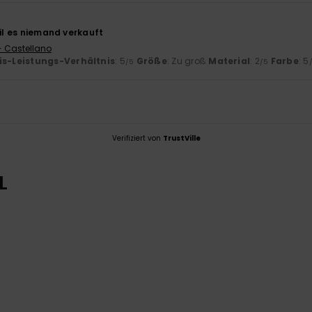
eil es niemand verkauft
- Castellano
is-Leistungs-Verhältnis
: 5
Größe
: Zu groß
Material
: 2
Farbe
: 5
/5
/5
Verifiziert von
TrustVille
L