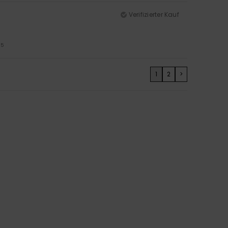
Verifizierter Kauf
/5
1
2
>