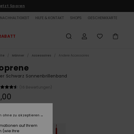
etzt Sparen
NACHHALTIGKEIT
HILFE & KONTAKT
SHOPS
GESCHENKKARTE
RABATT
ite
Männer
Accessoires
Andere Accessoires
oprene
er Schwarz Sonnenbrillenband
(16 Bewertungen)
,00
Black
e
n ohne zu akzeptieren
rmationen auf Ihrem
 (wie Ihre