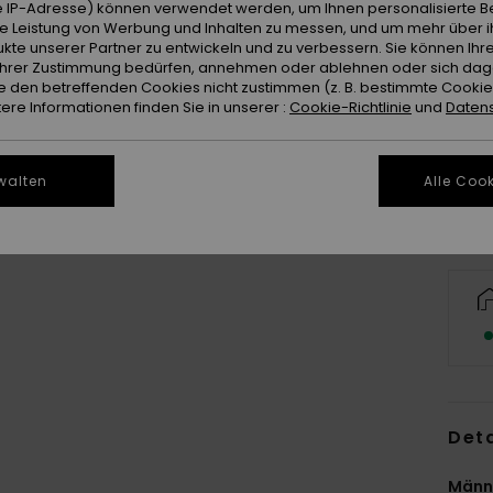
 IP-Adresse) können verwendet werden, um Ihnen personalisierte Be
ie Leistung von Werbung und Inhalten zu messen, und um mehr über i
kte unserer Partner zu entwickeln und zu verbessern. Sie können Ihre
e Ihrer Zustimmung bedürfen, annehmen oder ablehnen oder sich da
 den betreffenden Cookies nicht zustimmen (z. B. bestimmte Cooki
re Informationen finden Sie in unserer :
Cookie-Richtlinie
und
Datens
walten
Alle Cook
Deta
Männ