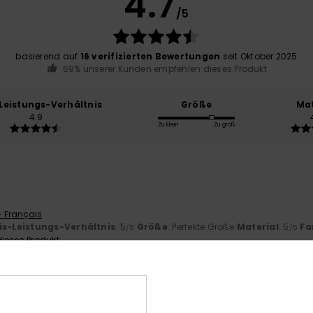
4.7
/5
basierend auf
16 verifizierten Bewertungen
seit Oktober 2025
69% unserer Kunden empfehlen dieses Produkt
-Leistungs-Verhältnis
Größe
Mat
4.9
Zu klein
Zu groß
.
- Français
is-Leistungs-Verhältnis
: 5
Größe
: Perfekte Größe
Material
: 5
Fa
/5
/5
ieses Produkt
6
 Italiano