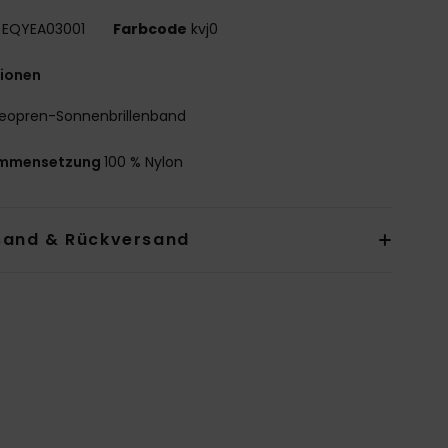
EQYEA03001
Farbcode
kvj0
tionen
eopren-Sonnenbrillenband
mmensetzung
100 % Nylon
sand & Rückversand