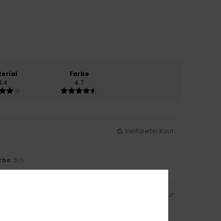
erial
Farbe
4.4
4.7
Verifizierter Kauf
rbe
: 5
/5
Verifizierter Kauf