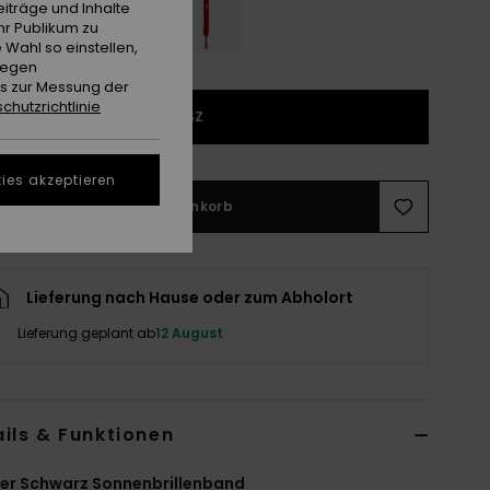
iträge und Inhalte
hr Publikum zu
 Wahl so einstellen,
gegen
es zur Messung der
chutzrichtlinie
1SZ
ies akzeptieren
In den Warenkorb
Lieferung nach Hause oder zum Abholort
Lieferung geplant ab
12 August
ils & Funktionen
er Schwarz Sonnenbrillenband