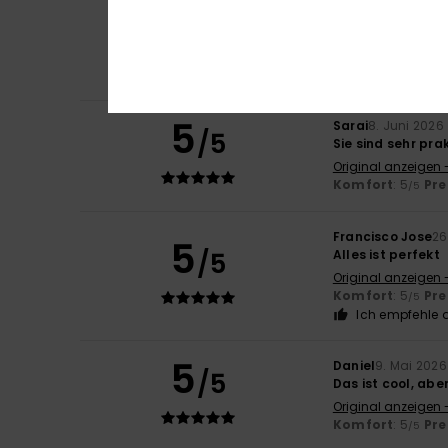
5
/5
Praxisorientierter
Original anzeigen 
Komfort
: 5
Pre
/5
Ich empfehle d
5
Sarai
8. Juni 2026
/5
Sie sind sehr pra
Original anzeigen 
Komfort
: 5
Pre
/5
Francisco Jose
26
5
/5
Alles ist perfekt
Original anzeigen 
Komfort
: 5
Pre
/5
Ich empfehle d
5
Daniel
9. Mai 2026
/5
Das ist cool, abe
Original anzeigen 
Komfort
: 5
Pre
/5