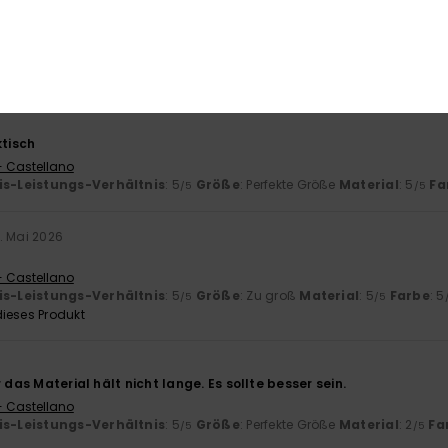
 Artikel.
- Castellano
is-Leistungs-Verhältnis
: 5
Größe
: Zu groß
Material
: 5
Farbe
: 5
/5
/5
ieses Produkt
ktisch
- Castellano
is-Leistungs-Verhältnis
: 5
Größe
: Perfekte Größe
Material
: 5
Fa
/5
/5
. Mai 2026
- Castellano
is-Leistungs-Verhältnis
: 5
Größe
: Zu groß
Material
: 5
Farbe
: 5
/5
/5
ieses Produkt
r das Material hält nicht lange. Es sollte besser sein.
- Castellano
is-Leistungs-Verhältnis
: 5
Größe
: Perfekte Größe
Material
: 2
Fa
/5
/5