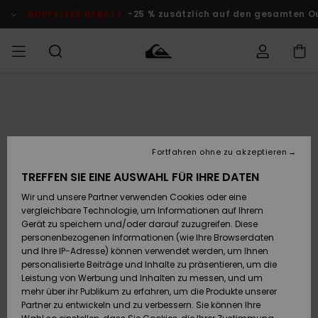
Direkt
zur
DOPPELTER RABATT
-25 % zusätzlich auf den gesamten O
Produktinformation
springen
Auf meine
MÄNNER
Kleidung
Kleidung
Shop
Surf Shop
Snow Shop
Outlet
Bestellung
Männer
Männer
Herren
zugreifen
JUNGEN
Accessoires
Accessoires
Brandneu
Fortfahren ohne zu akzeptieren
Versand
Surf Shop
Snow Shop
Outlet
FRAUEN
Kinder
Kinder
KINDER
TREFFEN SIE EINE AUSWAHL FÜR IHRE DATEN
Retouren
Wir und unsere Partner verwenden Cookies oder eine
Schuhe&
Schuhe&
Highlights
vergleichbare Technologie, um Informationen auf Ihrem
Flip-Flops
Flip-Flops
SURF
Highlights
Snow Shop
Outlet
Gerät zu speichern und/oder darauf zuzugreifen. Diese
Bezahlung
Damen
Frauen
personenbezogenen Informationen (wie Ihre Browserdaten
Snow
SNOW
und Ihre IP-Adresse) können verwendet werden, um Ihnen
Surf
Surf
personalisierte Beiträge und Inhalte zu präsentieren, um die
Geschenkkarte
Community
Leistung von Werbung und Inhalten zu messen, und um
Highlights
DOPPELTER
mehr über ihr Publikum zu erfahren, um die Produkte unserer
RABATT
Partner zu entwickeln und zu verbessern. Sie können Ihre
Quiksilver
Snow
Snow