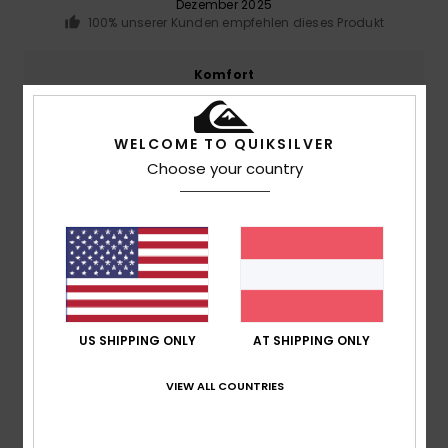
Dezember 2025
100% unserer Kunden empfehlen dieses Produkt
Komfort
5.0
WELCOME TO QUIKSILVER
Preis-Leistungs-Verhältnis
Choose your country
4.7
Größe
Material
4.7
Zu klein
Zu groß
Farbe
5.0
US SHIPPING ONLY
AT SHIPPING ONLY
VIEW ALL COUNTRIES
5