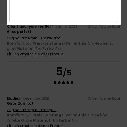
/5
Client anonyme vérifié
27. Jänner 2026
Verifizierter Kauf
Alles perfekt
Original anzeigen - Castellano
Komfort
: 5
Preis-Leistungs-Verhältnis
: 5
Größe
: Zu
/5
/5
groß
Material
: 5
Farbe
: 5
/5
/5
Ich empfehle dieses Produkt
5
/5
Elodie
21. Dezember 2025
Verifizierter Kauf
Gute Qualität
Original anzeigen - Français
Komfort
: 5
Preis-Leistungs-Verhältnis
: 5
Größe
:
/5
/5
Perfekte Größe
Material
: 4
Farbe
: 5
/5
/5
Ich empfehle dieses Produkt