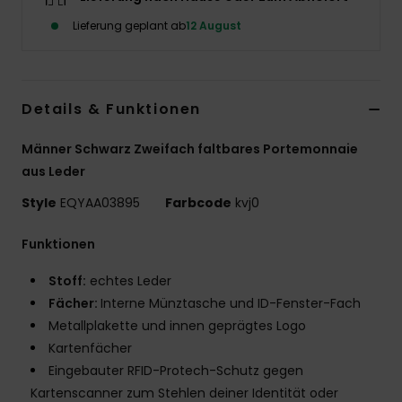
Lieferung geplant ab
12 August
Details & Funktionen
Männer Schwarz Zweifach faltbares Portemonnaie
aus Leder
Style
EQYAA03895
Farbcode
kvj0
Funktionen
Stoff:
echtes Leder
Fächer:
Interne Münztasche und ID-Fenster-Fach
Metallplakette und innen geprägtes Logo
Kartenfächer
Eingebauter RFID-Protech-Schutz gegen
Kartenscanner zum Stehlen deiner Identität oder