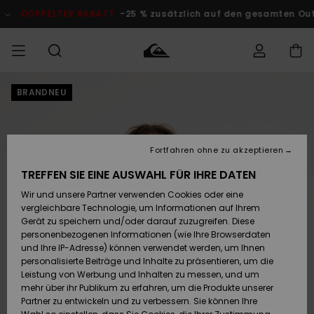
Direkt
zur
DOPPELTER RABATT
-25 % zusätzlich auf den gesamten Outlet
Produktinformation
springen
BRANDNEU
Auf meine
MÄNNER
Kleidung
Kleidung
Shop
Surf Shop
Snow Shop
Outlet
Bestellung
Männer
Männer
Herren
zugreifen
JUNGEN
Accessoires
Accessoires
Brandneu
Fortfahren ohne zu akzeptieren
Versand
Surf Shop
Snow Shop
Outlet
FRAUEN
Kinder
Kinder
KINDER
TREFFEN SIE EINE AUSWAHL FÜR IHRE DATEN
Retouren
Wir und unsere Partner verwenden Cookies oder eine
Schuhe&
Schuhe&
Highlights
vergleichbare Technologie, um Informationen auf Ihrem
Flip-Flops
Flip-Flops
SURF
Highlights
Snow Shop
Outlet
Gerät zu speichern und/oder darauf zuzugreifen. Diese
Bezahlung
Damen
Frauen
personenbezogenen Informationen (wie Ihre Browserdaten
Snow
SNOW
und Ihre IP-Adresse) können verwendet werden, um Ihnen
Surf
Surf
personalisierte Beiträge und Inhalte zu präsentieren, um die
Geschenkkarte
Community
Leistung von Werbung und Inhalten zu messen, und um
Highlights
DOPPELTER
mehr über ihr Publikum zu erfahren, um die Produkte unserer
RABATT
Partner zu entwickeln und zu verbessern. Sie können Ihre
Quiksilver
Snow
Snow