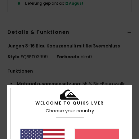
Lieferung geplant ab
12 August
Details & Funktionen
Jungen 8-16 Blau Kapuzenpulli mit Reißverschluss
Style
EQBFT03999
Farbcode
blm0
Funktionen
Materialzusammensetzung:
55 % Bio-Baumwolle,
45 % recyceltes Polyester [280 g/m²]
Passform:
Comfort Fit
WELCOME TO QUIKSILVER
Finish:
Innen Gebürstet
Choose your country
Mit Kapuze
Verschluss:
Durchgehender Reißverschluss
1x1-Rippstrickbündchen und -saum
Taschen:
Kängurutasche