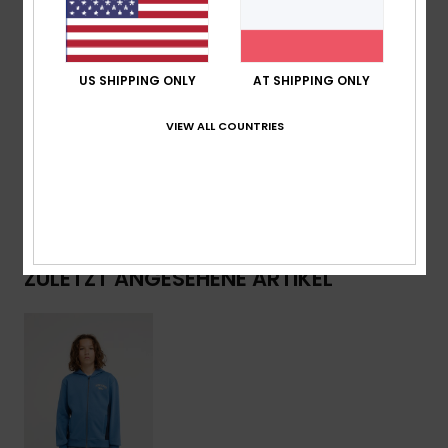
Besonderheiten:
Verzierungen Auf Brust Und Rücken
Logo:
Recyceltes, Gewebtes Quiksilver-Label
US SHIPPING ONLY
AT SHIPPING ONLY
Zusammensetzung
[Hauptstoff] 55 % Bio-Baumwolle,
45 % recycelter Polyester
VIEW ALL COUNTRIES
Versand & Rückversand
ZULETZT ANGESEHENE ARTIKEL