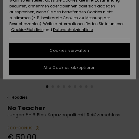
Wahl so einstellen, dass Sie Cookies, die Ihrer Zustimmung
Freedom
bedürfen, annehmen oder ablehnen oder sich dagegen
Community
aussprechen, wenn Sie den betreffenden Cookies nicht
HILFE & KONTAKT
Datenschutz
zustimmen (z. B. bestimmte Cookies zur Messung der
Brandneu
Brandneu
Besucherzahlen). Weitere Informationen finden Sie in unserer
:
Cookie-Richtlinie
und
Datenschutzrichtlinie
NACHHALTIGKEIT
Größenführer
Highlights
Highlights
SHOPS
Cookies verwalten
Starten Sie eine
Unterhaltung,
GESCHENKKARTE
um die
Alle Cookies akzeptieren
schnellste
Antwort auf Ihre
WUNSCHLISTE
Frage zu
erhalten.
Hoodies
Unterhaltung
starten
No Teacher
Finden Sie
Jungen 8-16 Blau Kapuzenpulli mit Reißverschluss
Antworten auf
die häufigsten
ECO-BONUS
Fragen sowie
€ 50,00
unser