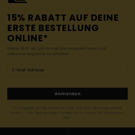
15% RABATT AUF DEINE
ERSTE BESTELLUNG
ONLINE*
Melde dich an, um immer die neuesten News und
exklusive Angebote zu erhalten.
Anmelden
(*) Angebot gültig online für alle, die sich neu angemeldet
haben - Alle Bedingungen findest du in deiner Willkommens-
Mail