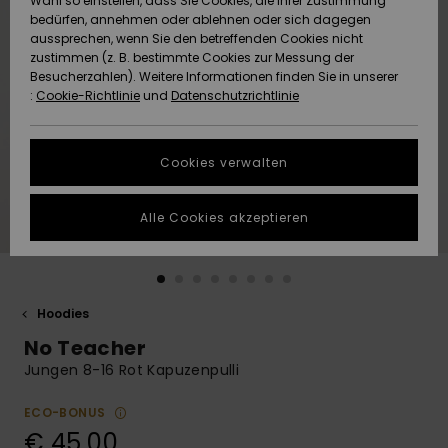
Wahl so einstellen, dass Sie Cookies, die Ihrer Zustimmung
Freedom
bedürfen, annehmen oder ablehnen oder sich dagegen
Community
aussprechen, wenn Sie den betreffenden Cookies nicht
HILFE & KONTAKT
Datenschutz
zustimmen (z. B. bestimmte Cookies zur Messung der
Brandneu
Brandneu
Besucherzahlen). Weitere Informationen finden Sie in unserer
:
Cookie-Richtlinie
und
Datenschutzrichtlinie
NACHHALTIGKEIT
Größenführer
Highlights
Highlights
SHOPS
Cookies verwalten
Starten Sie eine
Unterhaltung,
GESCHENKKARTE
um die
Alle Cookies akzeptieren
schnellste
Antwort auf Ihre
WUNSCHLISTE
Frage zu
erhalten.
Hoodies
Unterhaltung
starten
No Teacher
Finden Sie
Jungen 8-16 Rot Kapuzenpulli
Antworten auf
die häufigsten
ECO-BONUS
Fragen sowie
€ 45,00
unser