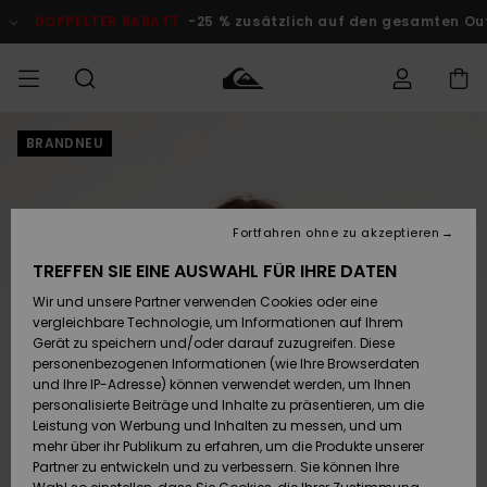
Direkt
zur
LTER RABATT
-25 % zusätzlich auf den gesamten Outlet-Bereic
Produktinformation
springen
BRANDNEU
Auf meine
MÄNNER
Kleidung
Kleidung
Shop
Surf Shop
Snow Shop
Outlet
Bestellung
Männer
Männer
Herren
zugreifen
JUNGEN
Accessoires
Accessoires
Brandneu
Fortfahren ohne zu akzeptieren
Versand
Surf Shop
Snow Shop
Outlet
FRAUEN
Kinder
Kinder
KINDER
TREFFEN SIE EINE AUSWAHL FÜR IHRE DATEN
Retouren
Wir und unsere Partner verwenden Cookies oder eine
Schuhe&
Schuhe&
Highlights
vergleichbare Technologie, um Informationen auf Ihrem
Flip-Flops
Flip-Flops
SURF
Highlights
Snow Shop
Outlet
Gerät zu speichern und/oder darauf zuzugreifen. Diese
Bezahlung
Damen
Frauen
personenbezogenen Informationen (wie Ihre Browserdaten
Snow
SNOW
und Ihre IP-Adresse) können verwendet werden, um Ihnen
Surf
Surf
personalisierte Beiträge und Inhalte zu präsentieren, um die
Geschenkkarte
Community
Leistung von Werbung und Inhalten zu messen, und um
Highlights
DOPPELTER
mehr über ihr Publikum zu erfahren, um die Produkte unserer
RABATT
Partner zu entwickeln und zu verbessern. Sie können Ihre
Quiksilver
Snow
Snow