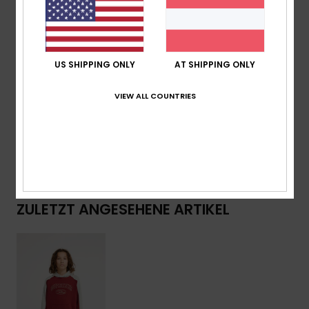
Einsätzen
High-Density-Print auf der Brust
Logo:
Recyceltes, Gewebtes Quiksilver-Label
US SHIPPING ONLY
AT SHIPPING ONLY
Zusammensetzung
[Hauptstoff] 55 % Bio-Baumwolle,
VIEW ALL COUNTRIES
45 % recycelter Polyester
Versand & Rückversand
ZULETZT ANGESEHENE ARTIKEL