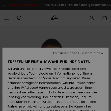
Direkt
zur
DOPPELTER RABATT
-25 % zusätzlich auf den gesamten O
Produktinformation
springen
Auf meine
MÄNNER
Kleidung
Kleidung
Shop
Surf Shop
Snow Shop
Outlet
Bestellung
Männer
Männer
Herren
zugreifen
JUNGEN
Accessoires
Accessoires
Brandneu
Fortfahren ohne zu akzeptieren
Versand
Surf Shop
Snow Shop
Outlet
FRAUEN
Kinder
Kinder
KINDER
TREFFEN SIE EINE AUSWAHL FÜR IHRE DATEN
Retouren
Wir und unsere Partner verwenden Cookies oder eine
Schuhe&
Schuhe&
Highlights
vergleichbare Technologie, um Informationen auf Ihrem
Flip-Flops
Flip-Flops
SURF
Highlights
Snow Shop
Outlet
Gerät zu speichern und/oder darauf zuzugreifen. Diese
Bezahlung
Damen
Frauen
personenbezogenen Informationen (wie Ihre Browserdaten
Snow
SNOW
und Ihre IP-Adresse) können verwendet werden, um Ihnen
Surf
Surf
personalisierte Beiträge und Inhalte zu präsentieren, um die
Geschenkkarte
Community
Leistung von Werbung und Inhalten zu messen, und um
Highlights
DOPPELTER
mehr über ihr Publikum zu erfahren, um die Produkte unserer
RABATT
Partner zu entwickeln und zu verbessern. Sie können Ihre
Quiksilver
Snow
Snow