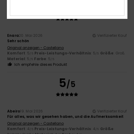
5
/5
Enara
20. Mai 2026
Verifizierter Kauf
Sehr schön
Original anzeigen - Castellano
Komfort
: 5
Preis-Leistungs-Verhältnis
: 5
Größe
: Groß
/5
/5
Material
: 5
Farbe
: 5
/5
/5
Ich empfehle dieses Produkt
5
/5
Abeiro
19. Mai 2026
Verifizierter Kauf
Für alles, was wir gesehen haben, und die Aufmerksamkeit
Original anzeigen - Castellano
Komfort
: 4
Preis-Leistungs-Verhältnis
: 4
Größe
:
/5
/5