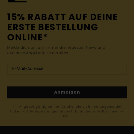
15% RABATT AUF DEINE
ERSTE BESTELLUNG
ONLINE*
Melde dich an, um immer die neuesten News und
exklusive Angebote zu erhalten.
Anmelden
(*) Angebot gültig online für alle, die sich neu angemeldet
haben - Alle Bedingungen findest du in deiner Willkommens-
Mail