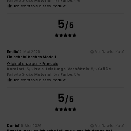
Perfekte Größe
Material
: 4
Farbe
: 4
/5
/5
Ich empfehle dieses Produkt
5
/5
Emilie
17. Mai 2026
Verifizierter Kauf
Ein sehr hübsches Modell
Original anzeigen - Français
Komfort
: 5
Preis-Leistungs-Verhältnis
: 5
Größe
:
/5
/5
Perfekte Größe
Material
: 5
Farbe
: 5
/5
/5
Ich empfehle dieses Produkt
5
/5
Daniel
16. Mai 2026
Verifizierter Kauf
Passt super und ich sehe toll aus, wenn ich das selbst