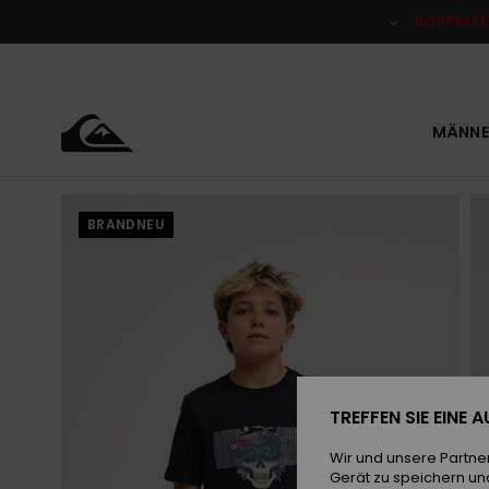
Direkt
zur
DOPPELTE
Produktinformation
springen
MÄNNE
BRANDNEU
TREFFEN SIE EINE
Wir und unsere Partne
Gerät zu speichern un