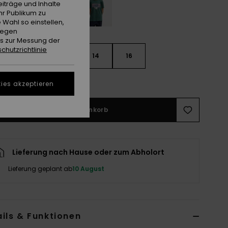
iträge und Inhalte
hr Publikum zu
 Wahl so einstellen,
gegen
es zur Messung der
chutzrichtlinie
10
12
14
16
ößentabelle ansehen
ies akzeptieren
In den Warenkorb
Lieferung nach Hause oder zum Abholort
Lieferung geplant ab
10 August
ils & Funktionen