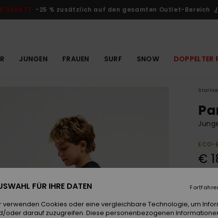
R RABATT
-25 % zusätzlich auf den gesamten Outlet-Bereich
J
R
JUNGEN
FRAUEN
SURF
SNOW
DOPPELTER 
Startse
Pa
Junge
ECO-
€ 1
 AUSWAHL FÜR IHRE DATEN
Fortfahre
Farb
r verwenden Cookies oder eine vergleichbare Technologie, um Info
d/oder darauf zuzugreifen. Diese personenbezogenen Informationen