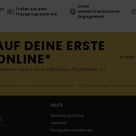
Unser
on
Treten Sie dem
umweltfreundliches
Treueprogramm bei
Engagement
AUF DEINE ERSTE
ONLINE*
uesten News und exklusive Angebote zu
 für alle, die sich neu angemeldet haben - Alle Bedingungen findest du 
HILFE
Bestellungsstatus
Versand
Rückgabe vornehmen