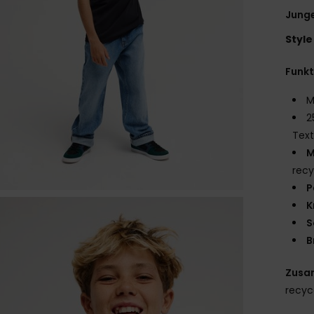
Junge
Style
Funk
M
2
Text
M
recy
P
K
S
B
Zusa
recyc