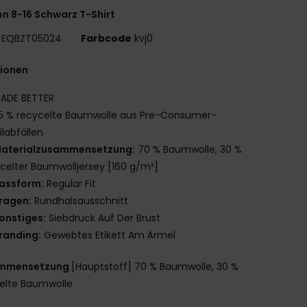
n 8-16 Schwarz T-Shirt
EQBZT05024
Farbcode
kvj0
tionen
ADE BETTER
5 % recycelte Baumwolle aus Pre-Consumer-
ilabfällen
aterialzusammensetzung:
70 % Baumwolle, 30 %
celter Baumwolljersey [160 g/m²]
assform:
Regular Fit
ragen:
Rundhalsausschnitt
onstiges:
Siebdruck Auf Der Brust
randing:
Gewebtes Etikett Am Ärmel
mmensetzung
[Hauptstoff] 70 % Baumwolle, 30 %
elte Baumwolle