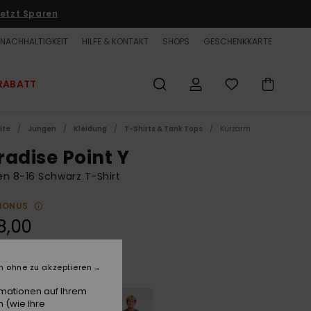
etzt Sparen
NACHHALTIGKEIT
HILFE & KONTAKT
SHOPS
GESCHENKKARTE
RABATT
ite
Jungen
Kleidung
T-Shirts & Tank Tops
Kurzarm
radise Point Y
n 8-16 Schwarz T-Shirt
BONUS
8,00
n ohne zu akzeptieren
Black
e
rmationen auf Ihrem
 (wie Ihre