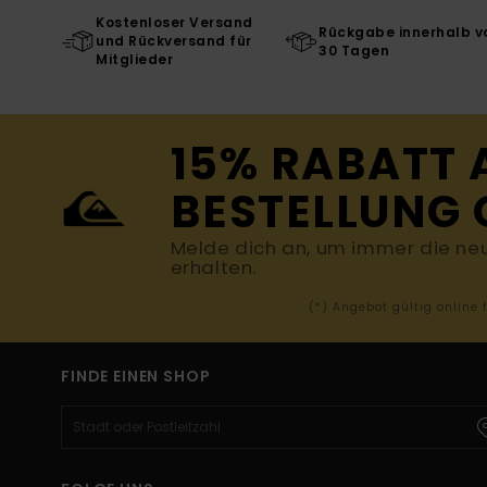
Kostenloser Versand
Rückgabe innerhalb v
und Rückversand für
30 Tagen
Mitglieder
15% RABATT 
BESTELLUNG 
Melde dich an, um immer die ne
erhalten.
(*) Angebot gültig online
FINDE EINEN SHOP