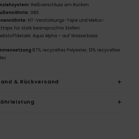
nziehsystem:
Reißverschluss am Rücken
ußennähnte:
GBS
nnennähnte:
NT-Verstärkungs-Tape und Melco-
ttape für stark beanspruchte Stellen
lebstoffdetails: Aqua Alpha – auf Wasserbasis
mmensetzung
87% recyceltes Polyester, 13% recyceltes
dex
sand & Rückversand
ährleistung