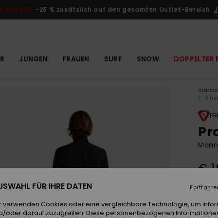
R RABATT
-25 % zusätzlich auf den gesamten Outlet-Bereich
J
R
JUNGEN
FRAUEN
SURF
SNOW
DOPPELTER 
Startse
3 m
PR
Pr
Männ
€ 1
 AUSWAHL FÜR IHRE DATEN
Fortfahre
Farb
r verwenden Cookies oder eine vergleichbare Technologie, um Info
d/oder darauf zuzugreifen. Diese personenbezogenen Informationen