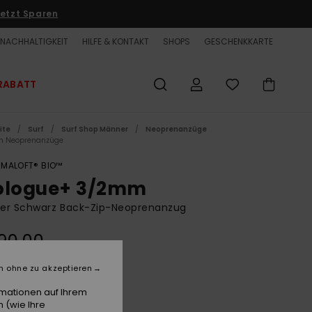
etzt Sparen
NACHHALTIGKEIT
HILFE & KONTAKT
SHOPS
GESCHENKKARTE
RABATT
ite
Surf
Surf Shop Männer
Neoprenanzüge
m Neoprenanzüge
IMALOFT® BIO™
ologue+ 3/2mm
er Schwarz Back-Zip-Neoprenanzug
90,00
n ohne zu akzeptieren
Black
e
rmationen auf Ihrem
 (wie Ihre