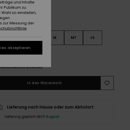
iträge und Inhalte
hr Publikum zu
 Wahl so einstellen,
gegen
es zur Messung der
chutzrichtlinie
S
S
MS
M
MT
LS
ies akzeptieren
XL
ößentabelle ansehen
In den Warenkorb
Lieferung nach Hause oder zum Abholort
Lieferung geplant ab
10 August