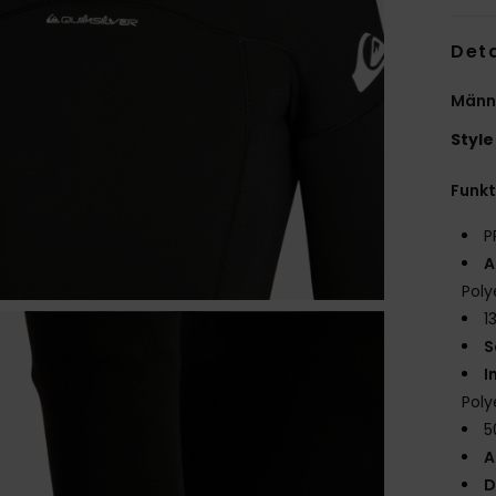
Deta
Männ
Style
Funk
P
A
Poly
1
S
I
Poly
5
A
D