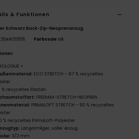
ils & Funktionen
er Schwarz Back-Zip-Neoprenanzug
25AW213515
Farbcode
blk
tionen
ROLOGUE +
ußenmaterial:
ECO STRETCH – 87 % recyceltes
ester
3 % recyceltes Elastan
chaumstoffart:
FREEMAX-STRETCH-NEOPREN
nnenmaterial:
PRIMALOFT STRETCH – 50 % recyceltes
ester
0 % recyceltes PrimaLoft-Polyester
nzugtyp:
Langärmliger, voller Anzug
icke:
3/2 mm