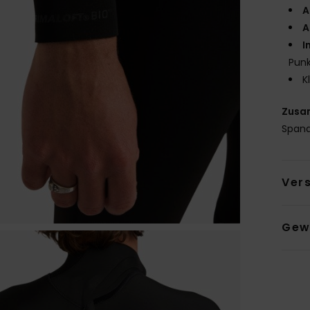
A
A
I
Punk
K
Zusa
Span
Ver
Gew