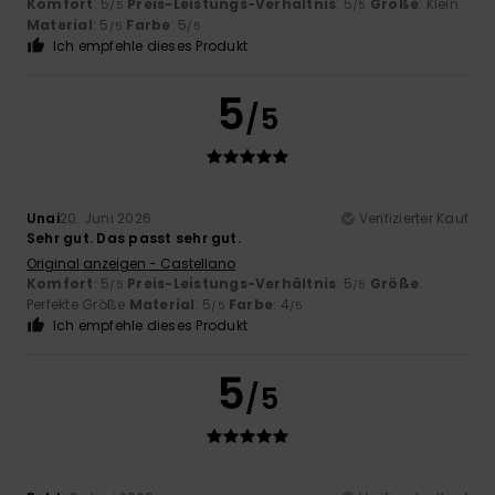
Komfort
: 5
Preis-Leistungs-Verhältnis
: 5
Größe
: Klein
/5
/5
Material
: 5
Farbe
: 5
/5
/5
Ich empfehle dieses Produkt
5
/5
Unai
20. Juni 2026
Verifizierter Kauf
Sehr gut. Das passt sehr gut.
Original anzeigen - Castellano
Komfort
: 5
Preis-Leistungs-Verhältnis
: 5
Größe
:
/5
/5
Perfekte Größe
Material
: 5
Farbe
: 4
/5
/5
Ich empfehle dieses Produkt
5
/5