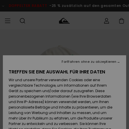
Direkt
zur
DOPPELTER RABATT
-25 % zusätzlich auf den gesamten O
Produktinformation
springen
Auf meine
MÄNNER
Kleidung
Kleidung
Shop
Surf Shop
Snow Shop
Outlet
Bestellung
Männer
Männer
Herren
zugreifen
JUNGEN
Accessoires
Accessoires
Brandneu
Fortfahren ohne zu akzeptieren
Versand
Surf Shop
Snow Shop
Outlet
FRAUEN
Kinder
Kinder
KINDER
TREFFEN SIE EINE AUSWAHL FÜR IHRE DATEN
Retouren
Wir und unsere Partner verwenden Cookies oder eine
Schuhe&
Schuhe&
Highlights
vergleichbare Technologie, um Informationen auf Ihrem
Flip-Flops
Flip-Flops
SURF
Highlights
Snow Shop
Outlet
Gerät zu speichern und/oder darauf zuzugreifen. Diese
Bezahlung
Damen
Frauen
personenbezogenen Informationen (wie Ihre Browserdaten
Snow
SNOW
und Ihre IP-Adresse) können verwendet werden, um Ihnen
Surf
Surf
personalisierte Beiträge und Inhalte zu präsentieren, um die
Geschenkkarte
Community
Leistung von Werbung und Inhalten zu messen, und um
Highlights
DOPPELTER
mehr über ihr Publikum zu erfahren, um die Produkte unserer
RABATT
Partner zu entwickeln und zu verbessern. Sie können Ihre
Quiksilver
Snow
Snow