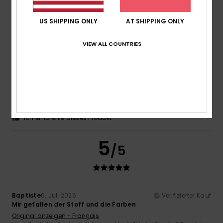
5
/5
US SHIPPING ONLY
AT SHIPPING ONLY
VIEW ALL COUNTRIES
Erwan
15. Juli 2026
Verifizierter Kauf
Ganz nach Ihren Wünschen
Original anzeigen - Français
Komfort
: 5
Preis-Leistungs-Verhältnis
: 5
Größe
: Klein
/5
/5
Material
: 5
Farbe
: 5
/5
/5
Ich empfehle dieses Produkt
5
/5
Baptiste
6. Juli 2026
Verifizierter Kauf
Mir gefallen der Stoff und die Farben
Original anzeigen - Français