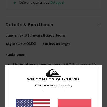
Lieferung geplant ab
10 August
Details & Funktionen
Jungen 8-16 Schwarz Baggy Jeans
Style
EQBDP03190
Farbcode
kygw
Funktionen
Materialzusammensetzung:
99 % Baumwolle, 1 %
Elastan, [40 g/m²]
Passform:
Baggy Fit
WELCOME TO QUIKSILVER
Bund:
Elastischer Bund Mit Kordelzug
Choose your country
Kordelzug hinten mittig am Bund mit Riegelstich
fixiert
Kontrast-Stickerei mit Quiksilver-Schriftzug auf der
linken Tasche