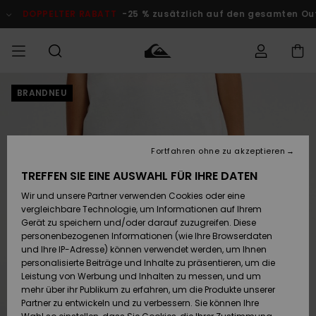
Direkt
zur
DOPPELTER RABATT
-25 % zusätzlich auf den gesamten Outlet
Produktinformation
springen
BRANDNEU
Auf meine
MÄNNER
Kleidung
Kleidung
Shop
Surf Shop
Snow Shop
Outlet
Bestellung
Männer
Männer
Herren
zugreifen
JUNGEN
Accessoires
Accessoires
Brandneu
Fortfahren ohne zu akzeptieren
Versand
Surf Shop
Snow Shop
Outlet
FRAUEN
Kinder
Kinder
KINDER
TREFFEN SIE EINE AUSWAHL FÜR IHRE DATEN
Retouren
Wir und unsere Partner verwenden Cookies oder eine
Schuhe&
Schuhe&
Highlights
vergleichbare Technologie, um Informationen auf Ihrem
Flip-Flops
Flip-Flops
SURF
Highlights
Snow Shop
Outlet
Gerät zu speichern und/oder darauf zuzugreifen. Diese
Bezahlung
Damen
Frauen
personenbezogenen Informationen (wie Ihre Browserdaten
Snow
SNOW
und Ihre IP-Adresse) können verwendet werden, um Ihnen
Surf
Surf
personalisierte Beiträge und Inhalte zu präsentieren, um die
Geschenkkarte
Community
Leistung von Werbung und Inhalten zu messen, und um
Highlights
DOPPELTER
mehr über ihr Publikum zu erfahren, um die Produkte unserer
RABATT
Partner zu entwickeln und zu verbessern. Sie können Ihre
Quiksilver
Snow
Snow