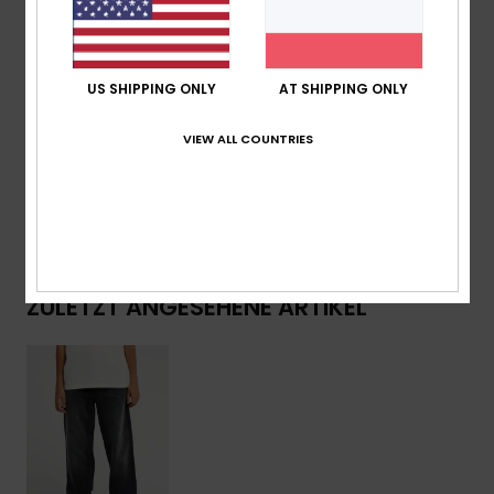
Logo-Label an der linken Vordertasche
Logo-Label an der rechten Gesäßtasche
US SHIPPING ONLY
AT SHIPPING ONLY
Zusammensetzung
[Hauptstoff] 74 % Baumwolle, 25 %
recycelte Baumwolle, 1 % Elastan
VIEW ALL COUNTRIES
Versand & Rückversand
ZULETZT ANGESEHENE ARTIKEL