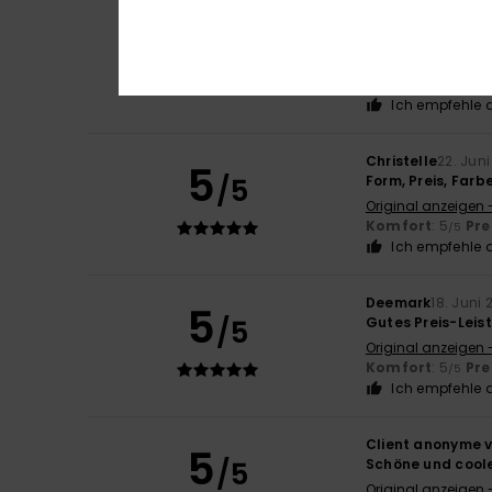
Alex
26. Juni 2026
4
/5
Das ist gut.
Original anzeigen 
Komfort
: 5
Pre
/5
Ich empfehle d
Christelle
22. Jun
5
/5
Form, Preis, Farb
Original anzeigen 
Komfort
: 5
Pre
/5
Ich empfehle d
Deemark
18. Juni 
5
/5
Gutes Preis-Leis
Original anzeigen 
Komfort
: 5
Pre
/5
Ich empfehle d
Client anonyme v
5
/5
Schöne und cool
Original anzeigen 