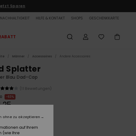
etzt Sparen
NACHHALTIGKEIT
HILFE & KONTAKT
SHOPS
GESCHENKKARTE
RABATT
ite
Männer
Accessoires
Andere Accessoires
d Splatter
er Blau Dad-Cap
(11 Bewertungen)
00
63%
1,25
ET
n ohne zu akzeptieren
LTER RABATT EXTRA 25 %
rmationen auf Ihrem
 (wie Ihre