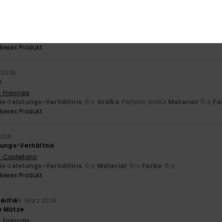
- English
is-Leistungs-Verhältnis
: 5
Größe
: Perfekte Größe
Material
: 5
Fa
/5
/5
ieses Produkt
i 2026
e
- Français
is-Leistungs-Verhältnis
: 5
Größe
: Perfekte Größe
Material
: 5
Fa
/5
/5
ieses Produkt
2026
tungs-Verhältnis
- Castellano
is-Leistungs-Verhältnis
: 5
Material
: 5
Farbe
: 5
/5
/5
/5
ieses Produkt
érifié
9. März 2026
e Mütze
- Français