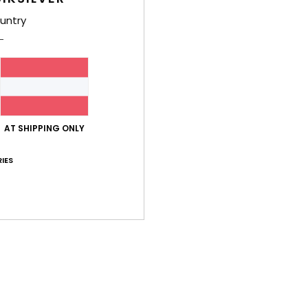
- Français
untry
is-Leistungs-Verhältnis
: 5
Größe
: Perfekte Größe
Material
: 5
Fa
/5
/5
ieses Produkt
t mir
- Français
is-Leistungs-Verhältnis
: 5
Größe
: Zu groß
Material
: 5
Farbe
: 5
/5
/5
ieses Produkt
AT SHIPPING ONLY
IES
 alles
is-Leistungs-Verhältnis
: 4
Größe
: Perfekte Größe
Material
: 4
Fa
/5
/5
ieses Produkt
6
wert
- Français
is-Leistungs-Verhältnis
: 5
Größe
: Groß
Material
: 5
Farbe
: 5
/5
/5
/5
ieses Produkt