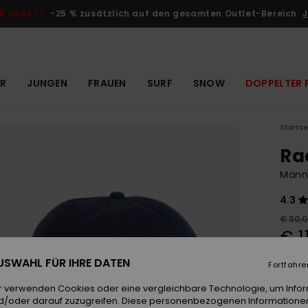
R RABATT
-25 % zusätzlich auf den gesamten Outlet-Bereich
J
R
JUNGEN
FRAUEN
SURF
SNOW
DOPPELTER 
Startse
Ra
Männ
4.3
€ 30,
€ 1
OUTL
 AUSWAHL FÜR IHRE DATEN
Fortfahre
DOPPE
r verwenden Cookies oder eine vergleichbare Technologie, um Info
d/oder darauf zuzugreifen. Diese personenbezogenen Informationen