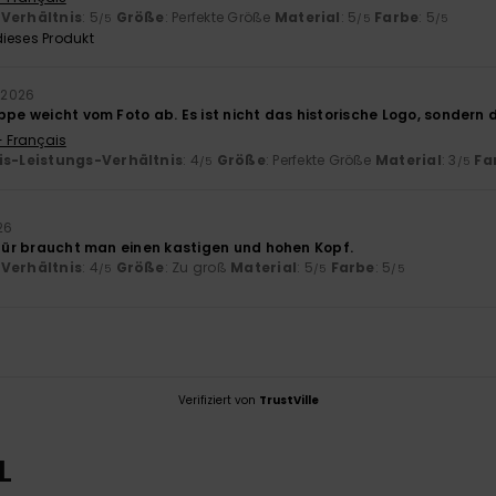
-Verhältnis
: 5
Größe
: Perfekte Größe
Material
: 5
Farbe
: 5
/5
/5
/5
ieses Produkt
 2026
ppe weicht vom Foto ab. Es ist nicht das historische Logo, sondern 
- Français
is-Leistungs-Verhältnis
: 4
Größe
: Perfekte Größe
Material
: 3
Fa
/5
/5
26
Dafür braucht man einen kastigen und hohen Kopf.
-Verhältnis
: 4
Größe
: Zu groß
Material
: 5
Farbe
: 5
/5
/5
/5
Verifiziert von
TrustVille
L