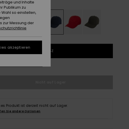
Dark Denim
e
iträge und Inhalte
hr Publikum zu
 Wahl so einstellen,
gegen
es zur Messung der
chutzrichtlinie
ies akzeptieren
1SZ
ößentabelle ansehen
Nicht auf Lager
ses Produkt ist derzeit nicht auf Lager.
fen Sie andere Optionen