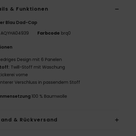
ils & Funktionen
er Blau Dad-Cap
AQYHA04939
Farbcode
brq0
tionen
iedriges Design mit 6 Panelen
toff:
Twill-Stoff mit Waschung
tickerei vorne
interer Verschluss in passendem Stoff
mmensetzung
100 % Baumwolle
sand & Rückversand