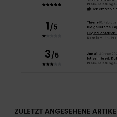
Preis-Leistungs
Ich empfehle d
1
Thierry
10. Februar
/5
Die gelieferte Ka
Original anzeigen 
Komfort
: 4
Pre
/5
3
/5
Jana
3. Jänner 20
Ist sehr breit. 
Preis-Leistungs
ZULETZT ANGESEHENE ARTIKE