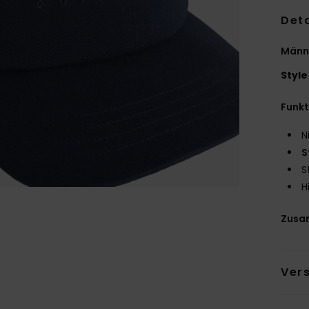
Deta
Männ
Style
Funk
N
S
S
H
Zusa
Ver