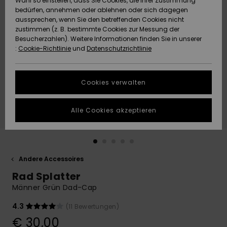
Wahl so einstellen, dass Sie Cookies, die Ihrer Zustimmung
Freedom
bedürfen, annehmen oder ablehnen oder sich dagegen
Community
aussprechen, wenn Sie den betreffenden Cookies nicht
HILFE & KONTAKT
Datenschutz
zustimmen (z. B. bestimmte Cookies zur Messung der
Brandneu
Brandneu
Besucherzahlen). Weitere Informationen finden Sie in unserer
:
Cookie-Richtlinie
und
Datenschutzrichtlinie
NACHHALTIGKEIT
Größenführer
Highlights
Highlights
SHOPS
Cookies verwalten
Starten Sie eine
Unterhaltung,
GESCHENKKARTE
um die
Alle Cookies akzeptieren
schnellste
Antwort auf Ihre
WUNSCHLISTE
Frage zu
erhalten.
Andere Accessoires
Unterhaltung
starten
Rad Splatter
Finden Sie
Männer Grün Dad-Cap
Antworten auf
die häufigsten
4.3
(11 Bewertungen)
Fragen sowie
€ 30,00
unser