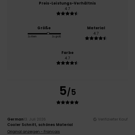
Preis-Leistungs-Verhältnis
4.7
Größe
Material
4.7
Zu klein
Zu groß
Farbe
4.7
5
/5
German
13. Juli 2026
Verifizierter Kauf
Cooler Schnitt, schönes Material
Original anzeigen - Français