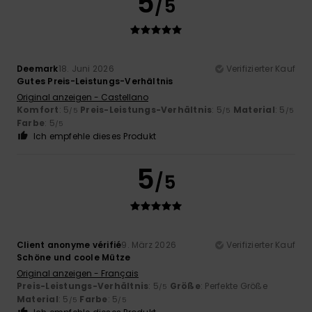
5
/5
Deemark
18. Juni 2026
Verifizierter Kauf
Gutes Preis-Leistungs-Verhältnis
Original anzeigen - Castellano
Komfort
: 5
Preis-Leistungs-Verhältnis
: 5
Material
: 5
/5
/5
/5
Farbe
: 5
/5
Ich empfehle dieses Produkt
5
/5
Client anonyme vérifié
9. März 2026
Verifizierter Kauf
Schöne und coole Mütze
Original anzeigen - Français
Preis-Leistungs-Verhältnis
: 5
Größe
: Perfekte Größe
/5
Material
: 5
Farbe
: 5
/5
/5