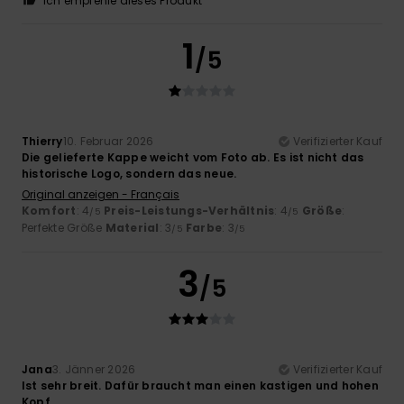
Ich empfehle dieses Produkt
1
/5
Thierry
10. Februar 2026
Verifizierter Kauf
Die gelieferte Kappe weicht vom Foto ab. Es ist nicht das
historische Logo, sondern das neue.
Original anzeigen - Français
Komfort
: 4
Preis-Leistungs-Verhältnis
: 4
Größe
:
/5
/5
Perfekte Größe
Material
: 3
Farbe
: 3
/5
/5
3
/5
Jana
3. Jänner 2026
Verifizierter Kauf
Ist sehr breit. Dafür braucht man einen kastigen und hohen
Kopf.