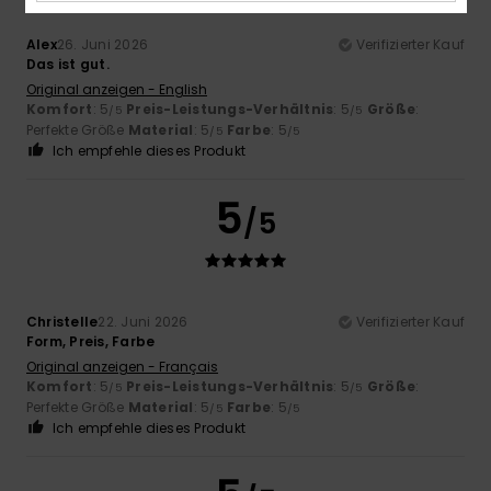
Alex
26. Juni 2026
Verifizierter Kauf
Das ist gut.
Original anzeigen - English
Komfort
: 5
Preis-Leistungs-Verhältnis
: 5
Größe
:
/5
/5
Perfekte Größe
Material
: 5
Farbe
: 5
/5
/5
Ich empfehle dieses Produkt
5
/5
Christelle
22. Juni 2026
Verifizierter Kauf
Form, Preis, Farbe
Original anzeigen - Français
Komfort
: 5
Preis-Leistungs-Verhältnis
: 5
Größe
:
/5
/5
Perfekte Größe
Material
: 5
Farbe
: 5
/5
/5
Ich empfehle dieses Produkt