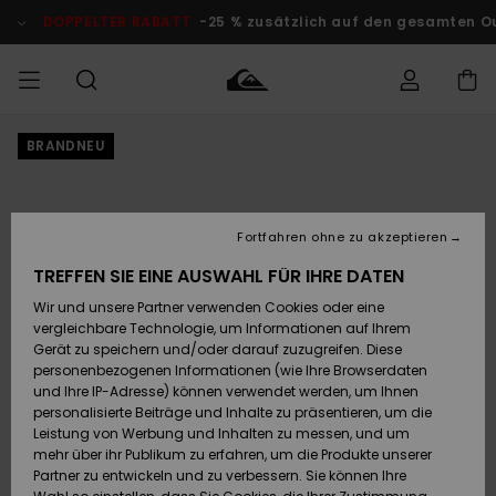
Direkt
zur
DOPPELTER RABATT
-25 % zusätzlich auf den gesamten Outlet-B
Produktinformation
springen
BRANDNEU
Auf meine
MÄNNER
Kleidung
Kleidung
Shop
Surf Shop
Snow Shop
Outlet
Bestellung
Männer
Männer
Herren
zugreifen
JUNGEN
Accessoires
Accessoires
Brandneu
Fortfahren ohne zu akzeptieren
Versand
Surf Shop
Snow Shop
Outlet
FRAUEN
Kinder
Kinder
KINDER
TREFFEN SIE EINE AUSWAHL FÜR IHRE DATEN
Retouren
Wir und unsere Partner verwenden Cookies oder eine
Schuhe&
Schuhe&
Highlights
vergleichbare Technologie, um Informationen auf Ihrem
Flip-Flops
Flip-Flops
SURF
Highlights
Snow Shop
Outlet
Gerät zu speichern und/oder darauf zuzugreifen. Diese
Bezahlung
Damen
Frauen
personenbezogenen Informationen (wie Ihre Browserdaten
Snow
SNOW
und Ihre IP-Adresse) können verwendet werden, um Ihnen
Surf
Surf
personalisierte Beiträge und Inhalte zu präsentieren, um die
Geschenkkarte
Community
Leistung von Werbung und Inhalten zu messen, und um
Highlights
DOPPELTER
mehr über ihr Publikum zu erfahren, um die Produkte unserer
RABATT
Partner zu entwickeln und zu verbessern. Sie können Ihre
Quiksilver
Snow
Snow