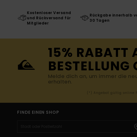
Kostenloser Versand
Rückgabe innerhalb v
und Rückversand für
30 Tagen
Mitglieder
15% RABATT 
BESTELLUNG 
Melde dich an, um immer die ne
erhalten.
(*) Angebot gültig online
FINDE EINEN SHOP