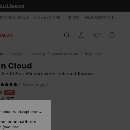
etzt Sparen
NACHHALTIGKEIT
HILFE & KONTAKT
SHOPS
GESCHENKKARTE
RABATT
ite
Jungen
Kleidung
Jacken & Mäntel
Regenjacken
in Cloud
 8 - 16 Blau Windbreaker-Jacke mit Kapuze
(1 Bewertungen)
00
63%
4,37
ET
n ohne zu akzeptieren
LTER RABATT EXTRA 25 %
rmationen auf Ihrem
 (wie Ihre