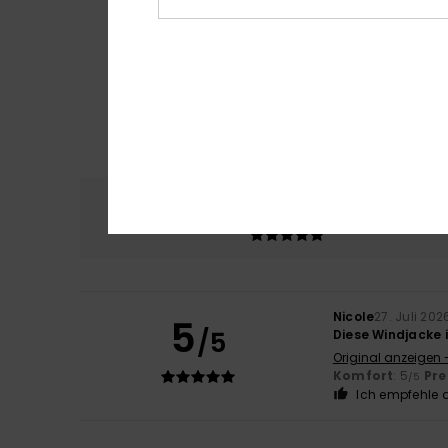
Komfort
Preis
5.0
Nicole
27. Juli 202
5
/5
Diese Windjacke 
Original anzeigen 
Komfort
: 5
Pre
/5
Ich empfehle d