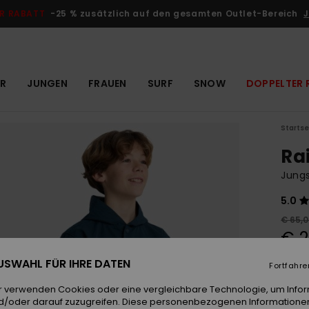
R RABATT
-25 % zusätzlich auf den gesamten Outlet-Bereich
J
R
JUNGEN
FRAUEN
SURF
SNOW
DOPPELTER 
Startse
Ra
Jungs
5.0
€ 65,
€ 2
OUTL
 AUSWAHL FÜR IHRE DATEN
Fortfahre
DOPPE
r verwenden Cookies oder eine vergleichbare Technologie, um Info
d/oder darauf zuzugreifen. Diese personenbezogenen Informationen