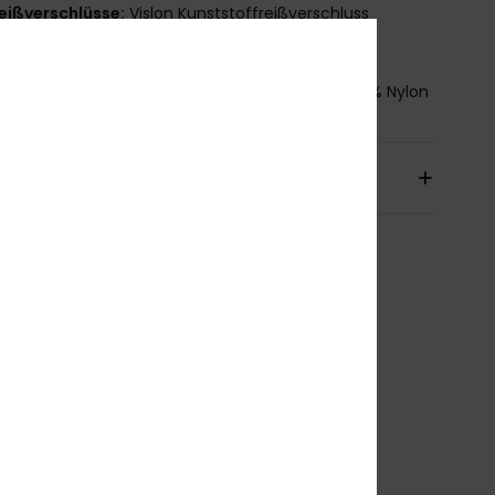
eißverschlüsse:
Vislon Kunststoffreißverschluss
aschen:
2 Eingrifftaschen
mmensetzung
[Hauptstoff] 65 % Baumwolle, 35 % Nylon
sand & Rückversand