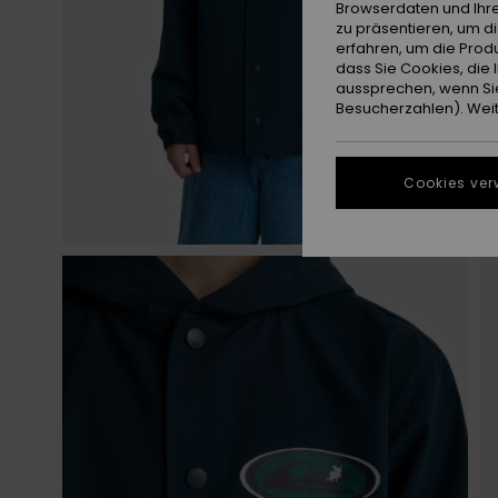
Browserdaten und Ihre
zu präsentieren, um d
erfahren, um die Produ
dass Sie Cookies, di
aussprechen, wenn Sie
Besucherzahlen). Weite
Cookies ver