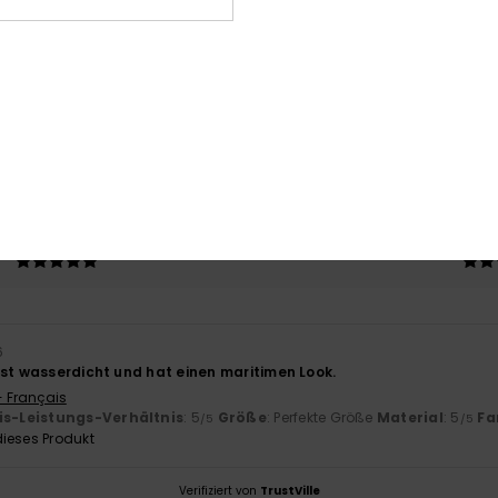
Durchschnittliche Bewertung
5.0
/5
basierend auf
1 verifizierten Bewertungen
seit Juli 2026
100% unserer Kunden empfehlen dieses Produkt
-Leistungs-Verhältnis
Größe
Mat
5.0
Zu klein
Zu groß
6
ist wasserdicht und hat einen maritimen Look.
- Français
is-Leistungs-Verhältnis
: 5
Größe
: Perfekte Größe
Material
: 5
Fa
/5
/5
ieses Produkt
Verifiziert von
TrustVille