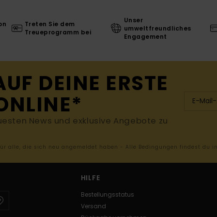
Unser
on
Treten Sie dem
umweltfreundliches
Treueprogramm bei
Engagement
AUF DEINE ERSTE
ONLINE*
uesten News und exklusive Angebote zu
 für alle, die sich neu angemeldet haben - Alle Bedingungen findest du 
HILFE
Bestellungsstatus
Versand