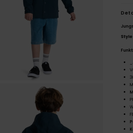
Deta
Jungs
Style
Funk
_
V
3
M
M
P
W
F
P
K