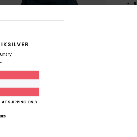
R
T
Zusa
IKSILVER
Ver
untry
AT SHIPPING ONLY
IES