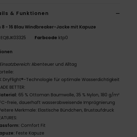
ils & Funktionen
 8 - 16 Blau Windbreaker-Jacke mit Kapuze
EQBJK03325
Farbcode
ktp0
tionen
Einsatzbereich:
Abenteuer und Alltag
orteile:
K DryFlight®-Technologie für optimale Wasserdichtigkeit
ADE BETTER:
aterial:
65 % Ottoman Baumwolle, 35 % Nylon, 180 g/m²
FC-freie, dauerhaft wasserabweisende Imprägnierung
eitere Merkmale: Elastische Bündchen, Brustaufdruck
EATURES:
assform:
Comfort Fit
apuze:
Feste Kapuze