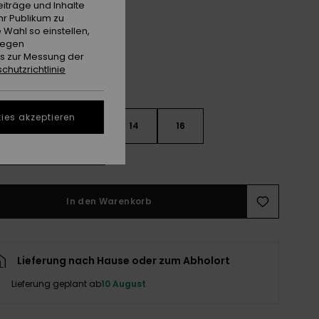
Dark Navy
e
iträge und Inhalte
hr Publikum zu
 Wahl so einstellen,
gegen
es zur Messung der
chutzrichtlinie
ies akzeptieren
10
12
14
16
ößentabelle ansehen
In den Warenkorb
Lieferung nach Hause oder zum Abholort
Lieferung geplant ab
10 August