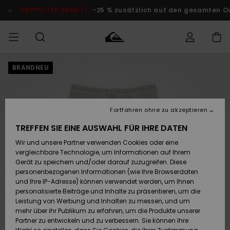
Direkt
zur
DOPPELTER RABATT
-25 % zusätzlich auf den gesamten Outle
Produktinformation
springen
BRANDNEU
Auf meine
MÄNNER
Kleidung
Kleidung
Shop
Surf Shop
Snow Shop
Outlet
Bestellung
Männer
Männer
Herren
zugreifen
JUNGEN
Accessoires
Accessoires
Brandneu
Fortfahren ohne zu akzeptieren
Versand
Surf Shop
Snow Shop
Outlet
FRAUEN
Kinder
Kinder
KINDER
TREFFEN SIE EINE AUSWAHL FÜR IHRE DATEN
Retouren
Wir und unsere Partner verwenden Cookies oder eine
Schuhe&
Schuhe&
Highlights
vergleichbare Technologie, um Informationen auf Ihrem
Flip-Flops
Flip-Flops
SURF
Highlights
Snow Shop
Outlet
Gerät zu speichern und/oder darauf zuzugreifen. Diese
Bezahlung
Damen
Frauen
personenbezogenen Informationen (wie Ihre Browserdaten
Snow
SNOW
und Ihre IP-Adresse) können verwendet werden, um Ihnen
Surf
Surf
personalisierte Beiträge und Inhalte zu präsentieren, um die
Geschenkkarte
Community
Leistung von Werbung und Inhalten zu messen, und um
Highlights
DOPPELTER
mehr über ihr Publikum zu erfahren, um die Produkte unserer
RABATT
Partner zu entwickeln und zu verbessern. Sie können Ihre
Quiksilver
Snow
Snow