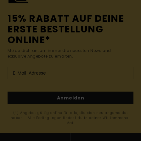
15% RABATT AUF DEINE
ERSTE BESTELLUNG
ONLINE*
Melde dich an, um immer die neuesten News und
exklusive Angebote zu erhalten.
Anmelden
(*) Angebot gültig online für alle, die sich neu angemeldet
haben - Alle Bedingungen findest du in deiner Willkommens-
Mail