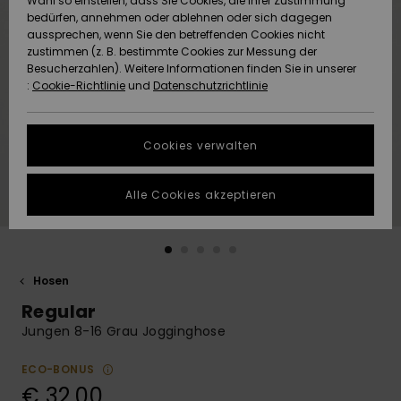
Wahl so einstellen, dass Sie Cookies, die Ihrer Zustimmung
Freedom
bedürfen, annehmen oder ablehnen oder sich dagegen
Community
aussprechen, wenn Sie den betreffenden Cookies nicht
HILFE & KONTAKT
Datenschutz
zustimmen (z. B. bestimmte Cookies zur Messung der
Brandneu
Brandneu
Besucherzahlen). Weitere Informationen finden Sie in unserer
:
Cookie-Richtlinie
und
Datenschutzrichtlinie
NACHHALTIGKEIT
Größenführer
Highlights
Highlights
SHOPS
Cookies verwalten
Starten Sie eine
Unterhaltung,
GESCHENKKARTE
um die
Alle Cookies akzeptieren
schnellste
Antwort auf Ihre
WUNSCHLISTE
Frage zu
erhalten.
Hosen
Unterhaltung
starten
Regular
Finden Sie
Jungen 8-16 Grau Jogginghose
Antworten auf
die häufigsten
ECO-BONUS
Fragen sowie
€ 32,00
unser