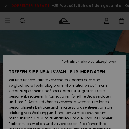
Direkt
zur
DOPPELTER RABATT
-25 % zusätzlich auf den gesamten O
Produktinformation
springen
Auf meine
MÄNNER
Kleidung
Kleidung
Shop
Surf Shop
Snow Shop
Outlet
Bestellung
Männer
Männer
Herren
zugreifen
JUNGEN
Accessoires
Accessoires
Brandneu
Fortfahren ohne zu akzeptieren
Versand
Surf Shop
Snow Shop
Outlet
FRAUEN
Kinder
Kinder
KINDER
TREFFEN SIE EINE AUSWAHL FÜR IHRE DATEN
Retouren
Wir und unsere Partner verwenden Cookies oder eine
Schuhe&
Schuhe&
Highlights
vergleichbare Technologie, um Informationen auf Ihrem
Flip-Flops
Flip-Flops
SURF
Highlights
Snow Shop
Outlet
Gerät zu speichern und/oder darauf zuzugreifen. Diese
Bezahlung
Damen
Frauen
personenbezogenen Informationen (wie Ihre Browserdaten
Snow
SNOW
und Ihre IP-Adresse) können verwendet werden, um Ihnen
Surf
Surf
personalisierte Beiträge und Inhalte zu präsentieren, um die
Geschenkkarte
Community
Leistung von Werbung und Inhalten zu messen, und um
Highlights
DOPPELTER
mehr über ihr Publikum zu erfahren, um die Produkte unserer
RABATT
Partner zu entwickeln und zu verbessern. Sie können Ihre
Quiksilver
Snow
Snow