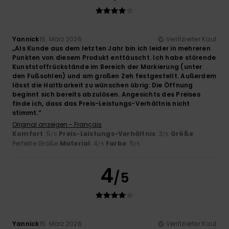
Yannick
15. März 2026
Verifizierter Kauf
„Als Kunde aus dem letzten Jahr bin ich leider in mehreren
Punkten von diesem Produkt enttäuscht. Ich habe störende
Kunststoffrückstände im Bereich der Markierung (unter
den Fußsohlen) und am großen Zeh festgestellt. Außerdem
lässt die Haltbarkeit zu wünschen übrig: Die Öffnung
beginnt sich bereits abzulösen. Angesichts des Preises
finde ich, dass das Preis-Leistungs-Verhältnis nicht
stimmt.“
Original anzeigen - Français
Komfort
: 5
Preis-Leistungs-Verhältnis
: 3
Größe
:
/5
/5
Perfekte Größe
Material
: 4
Farbe
: 5
/5
/5
4
/5
Yannick
15. März 2026
Verifizierter Kauf