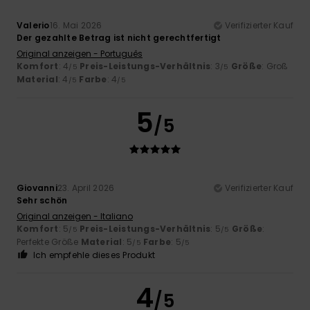
Valerio
16. Mai 2026
Verifizierter Kauf
Der gezahlte Betrag ist nicht gerechtfertigt
Original anzeigen - Português
Komfort
: 4
Preis-Leistungs-Verhältnis
: 3
Größe
: Groß
/5
/5
Material
: 4
Farbe
: 4
/5
/5
5
/5
Giovanni
23. April 2026
Verifizierter Kauf
Sehr schön
Original anzeigen - Italiano
Komfort
: 5
Preis-Leistungs-Verhältnis
: 5
Größe
:
/5
/5
Perfekte Größe
Material
: 5
Farbe
: 5
/5
/5
Ich empfehle dieses Produkt
4
/5