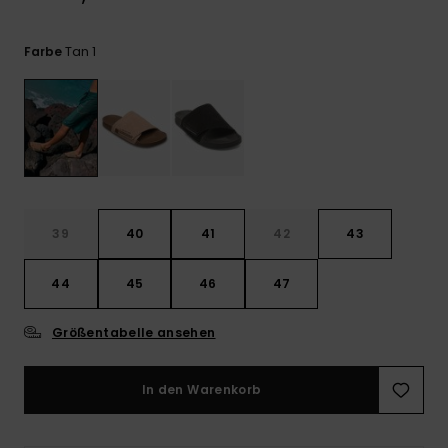
Kontaktformular.
FAQ
Tan 1
Farbe
ansehen
39
40
41
42
43
44
45
46
47
Größentabelle ansehen
In den Warenkorb