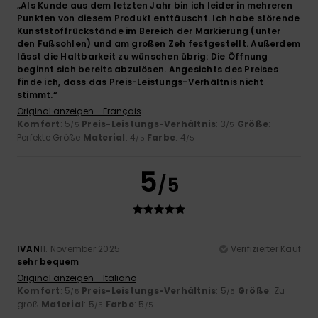
„Als Kunde aus dem letzten Jahr bin ich leider in mehreren
Punkten von diesem Produkt enttäuscht. Ich habe störende
Kunststoffrückstände im Bereich der Markierung (unter
den Fußsohlen) und am großen Zeh festgestellt. Außerdem
lässt die Haltbarkeit zu wünschen übrig: Die Öffnung
beginnt sich bereits abzulösen. Angesichts des Preises
finde ich, dass das Preis-Leistungs-Verhältnis nicht
stimmt.“
Original anzeigen - Français
Komfort
: 5
Preis-Leistungs-Verhältnis
: 3
Größe
:
/5
/5
Perfekte Größe
Material
: 4
Farbe
: 4
/5
/5
5
/5
IVAN
11. November 2025
Verifizierter Kauf
sehr bequem
Original anzeigen - Italiano
Komfort
: 5
Preis-Leistungs-Verhältnis
: 5
Größe
: Zu
/5
/5
groß
Material
: 5
Farbe
: 5
/5
/5