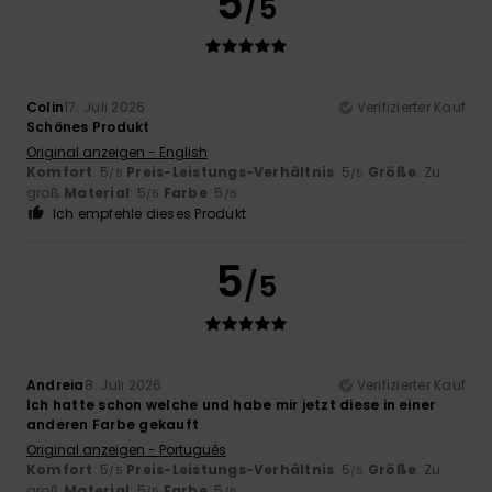
5
/5
Colin
17. Juli 2026
Verifizierter Kauf
Schönes Produkt
Original anzeigen - English
Komfort
: 5
Preis-Leistungs-Verhältnis
: 5
Größe
: Zu
/5
/5
groß
Material
: 5
Farbe
: 5
/5
/5
Ich empfehle dieses Produkt
5
/5
Andreia
8. Juli 2026
Verifizierter Kauf
Ich hatte schon welche und habe mir jetzt diese in einer
anderen Farbe gekauft
Original anzeigen - Português
Komfort
: 5
Preis-Leistungs-Verhältnis
: 5
Größe
: Zu
/5
/5
groß
Material
: 5
Farbe
: 5
/5
/5