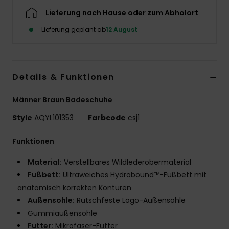
Lieferung nach Hause oder zum Abholort
Lieferung geplant ab
12 August
Details & Funktionen
Männer Braun Badeschuhe
Style
AQYL101353
Farbcode
csj1
Funktionen
Material:
Verstellbares Wildlederobermaterial
Fußbett:
Ultraweiches Hydrobound™-Fußbett mit
anatomisch korrekten Konturen
Außensohle:
Rutschfeste Logo-Außensohle
Gummiaußensohle
Futter:
Mikrofaser-Futter