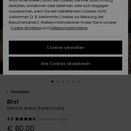
Wahl so einstellen, dass Sie Cookies, die Ihrer Zustimmung
Freedom
bedürfen, annehmen oder ablehnen oder sich dagegen
Community
aussprechen, wenn Sie den betreffenden Cookies nicht
HILFE & KONTAKT
Datenschutz
zustimmen (z. B. bestimmte Cookies zur Messung der
Brandneu
Brandneu
Besucherzahlen). Weitere Informationen finden Sie in unserer
:
Cookie-Richtlinie
und
Datenschutzrichtlinie
NACHHALTIGKEIT
Größenführer
Highlights
Highlights
SHOPS
Cookies verwalten
Starten Sie eine
Unterhaltung,
GESCHENKKARTE
um die
Alle Cookies akzeptieren
schnellste
Antwort auf Ihre
WUNSCHLISTE
Frage zu
erhalten.
Sandalen
Unterhaltung
starten
Rivi
Finden Sie
Männer Braun Badeschuhe
Antworten auf
die häufigsten
4.5
(11 Bewertungen)
Fragen sowie
€ 60,00
unser