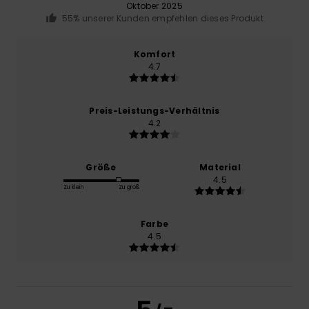
Oktober 2025
55% unserer Kunden empfehlen dieses Produkt
Komfort
4.7
Preis-Leistungs-Verhältnis
4.2
Größe
Material
4.5
Zu klein
Zu groß
Farbe
4.5