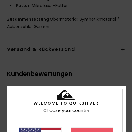
Futter:
Mikrofaser-Futter
Zusammensetzung
Obermaterial: Synthetikmaterial /
Außensohle: Gummi
Versand & Rückversand
Kundenbewertungen
Durchschnittliche Bewertung
5.0
WELCOME TO QUIKSILVER
Choose your country
/5
basierend auf
1 verifizierten Bewertungen
seit Juli