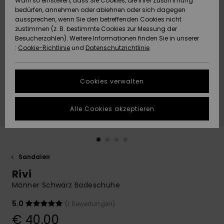
Wahl so einstellen, dass Sie Cookies, die Ihrer Zustimmung
Freedom
bedürfen, annehmen oder ablehnen oder sich dagegen
Community
aussprechen, wenn Sie den betreffenden Cookies nicht
HILFE & KONTAKT
Datenschutz
zustimmen (z. B. bestimmte Cookies zur Messung der
Brandneu
Brandneu
Besucherzahlen). Weitere Informationen finden Sie in unserer
:
Cookie-Richtlinie
und
Datenschutzrichtlinie
NACHHALTIGKEIT
Größenführer
Highlights
Highlights
SHOPS
Cookies verwalten
Starten Sie eine
Unterhaltung,
GESCHENKKARTE
um die
Alle Cookies akzeptieren
schnellste
Antwort auf Ihre
WUNSCHLISTE
Frage zu
erhalten.
Sandalen
Unterhaltung
starten
Rivi
Finden Sie
Männer Schwarz Badeschuhe
Antworten auf
die häufigsten
5.0
(1 Bewertungen)
Fragen sowie
€ 40,00
unser