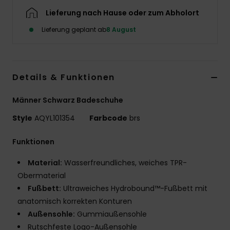
Lieferung nach Hause oder zum Abholort
Lieferung geplant ab
8 August
Details & Funktionen
Männer Schwarz Badeschuhe
Style
AQYL101354
Farbcode
brs
Funktionen
Material:
Wasserfreundliches, weiches TPR-
Obermaterial
Fußbett:
Ultraweiches Hydrobound™-Fußbett mit
anatomisch korrekten Konturen
Außensohle:
Gummiaußensohle
Rutschfeste Logo-Außensohle