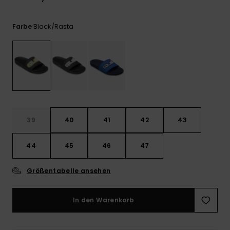
Kontaktformular.
FAQ
Black/rasta
Farbe
ansehen
39
40
41
42
43
44
45
46
47
Größentabelle ansehen
In den Warenkorb