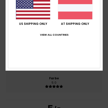
2026
100% unserer Kunden empfehlen dieses Produkt
Komfort
5.0
US SHIPPING ONLY
AT SHIPPING ONLY
VIEW ALL COUNTRIES
Preis-Leistungs-Verhältnis
5.0
Größe
Material
5.0
Zu klein
Zu groß
Farbe
5.0