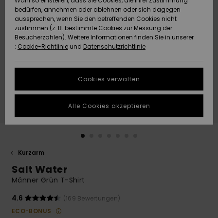
Wahl so einstellen, dass Sie Cookies, die Ihrer Zustimmung
Freedom
bedürfen, annehmen oder ablehnen oder sich dagegen
Community
aussprechen, wenn Sie den betreffenden Cookies nicht
HILFE & KONTAKT
Datenschutz
zustimmen (z. B. bestimmte Cookies zur Messung der
Brandneu
Brandneu
Besucherzahlen). Weitere Informationen finden Sie in unserer
:
Cookie-Richtlinie
und
Datenschutzrichtlinie
NACHHALTIGKEIT
Größenführer
Highlights
Highlights
SHOPS
Cookies verwalten
Starten Sie eine
Unterhaltung,
GESCHENKKARTE
um die
Alle Cookies akzeptieren
schnellste
Antwort auf Ihre
WUNSCHLISTE
Frage zu
erhalten.
Kurzarm
Unterhaltung
starten
Salt Water
Finden Sie
Männer Grün T-Shirt
Antworten auf
die häufigsten
4.6
(169 Bewertungen)
Fragen sowie
ECO-BONUS
unser