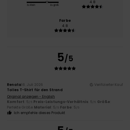
4.8
Zu klein
Zu groß
Farbe
4.8
5
/5
Renata
16. Juli 2026
Verifizierter Kauf
Tolles T-Shirt für den Strand
Original anzeigen - English
Komfort
: 5
Preis-Leistungs-Verhältnis
: 5
Größe
:
/5
/5
Perfekte Größe
Material
: 5
Farbe
: 5
/5
/5
Ich empfehle dieses Produkt