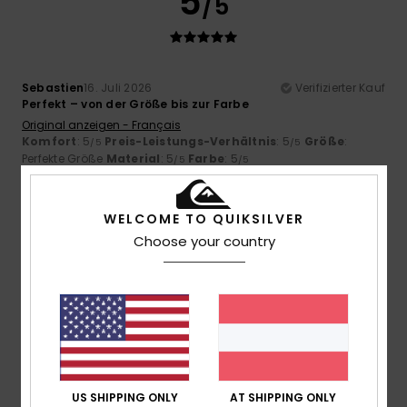
5
/5
Sebastien
16. Juli 2026
Verifizierter Kauf
Perfekt – von der Größe bis zur Farbe
Original anzeigen - Français
Komfort
: 5
Preis-Leistungs-Verhältnis
: 5
Größe
:
/5
/5
Perfekte Größe
Material
: 5
Farbe
: 5
/5
/5
Ich empfehle dieses Produkt
5
WELCOME TO QUIKSILVER
/5
Choose your country
Kerstin
14. Juli 2026
Verifizierter Kauf
Qualität und Passform wunderbar.
Komfort
: 5
Preis-Leistungs-Verhältnis
: 5
Größe
:
/5
/5
Perfekte Größe
Material
: 5
Farbe
: 5
/5
/5
Ich empfehle dieses Produkt
US SHIPPING ONLY
AT SHIPPING ONLY