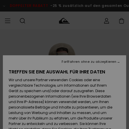
Direkt
zur
DOPPELTER RABATT
-25 % zusätzlich auf den gesamten O
Produktinformation
springen
Auf meine
MÄNNER
Kleidung
Kleidung
Shop
Surf Shop
Snow Shop
Outlet
Bestellung
Männer
Männer
Herren
zugreifen
JUNGEN
Accessoires
Accessoires
Brandneu
Fortfahren ohne zu akzeptieren
Versand
Surf Shop
Snow Shop
Outlet
FRAUEN
Kinder
Kinder
KINDER
TREFFEN SIE EINE AUSWAHL FÜR IHRE DATEN
Retouren
Wir und unsere Partner verwenden Cookies oder eine
Schuhe&
Schuhe&
Highlights
vergleichbare Technologie, um Informationen auf Ihrem
Flip-Flops
Flip-Flops
SURF
Highlights
Snow Shop
Outlet
Gerät zu speichern und/oder darauf zuzugreifen. Diese
Bezahlung
Damen
Frauen
personenbezogenen Informationen (wie Ihre Browserdaten
Snow
SNOW
und Ihre IP-Adresse) können verwendet werden, um Ihnen
Surf
Surf
personalisierte Beiträge und Inhalte zu präsentieren, um die
Geschenkkarte
Community
Leistung von Werbung und Inhalten zu messen, und um
Highlights
DOPPELTER
mehr über ihr Publikum zu erfahren, um die Produkte unserer
RABATT
Partner zu entwickeln und zu verbessern. Sie können Ihre
Quiksilver
Snow
Snow