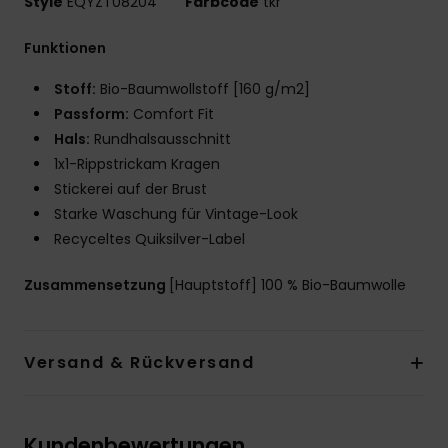
Style
EQYZT08204
Farbcode
tkr
Funktionen
Stoff:
Bio-Baumwollstoff [160 g/m2]
Passform:
Comfort Fit
Hals:
Rundhalsausschnitt
1x1-Rippstrickam Kragen
Stickerei auf der Brust
Starke Waschung für Vintage-Look
Recyceltes Quiksilver-Label
Zusammensetzung
[Hauptstoff] 100 % Bio-Baumwolle
Versand & Rückversand
Kundenbewertungen