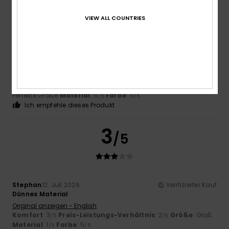
5
/5
VIEW ALL COUNTRIES
Kerstin
14. Juli 2026
Verifizierter Kauf
Qualität und Passform wunderbar.
Komfort
: 5
Preis-Leistungs-Verhältnis
: 5
Größe
:
/5
/5
Perfekte Größe
Material
: 5
Farbe
: 5
/5
/5
Ich empfehle dieses Produkt
3
/5
Stephan
12. Juli 2026
Verifizierter Kauf
Dünnes Material
Original anzeigen - English
Komfort
: 3
Preis-Leistungs-Verhältnis
: 2
Größe
: Groß
/5
/5
Material
: 1
Farbe
: 5
/5
/5