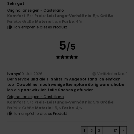
Sehr gut
Original anzeigen - Castellano
Komfort
: 5
Preis-Leistungs-Verhältnis
: 5
Größe
:
/5
/5
Perfekte Größe
Material
: 5
Farbe
: 4
/5
/5
Ich empfehle dieses Produkt
5
/5
Ivanys
10. Juli 2026
Verifizierter Kauf
Der Service und die T-Shirts im Angebot fand ich einfach
top! Obwohl nur noch wenige Exemplare übrig waren, habe
ich ein paar wirklich tolle Sachen gefunden.
Original anzeigen - Castellano
Komfort
: 5
Preis-Leistungs-Verhältnis
: 5
Größe
:
/5
/5
Perfekte Größe
Material
: 5
Farbe
: 4
/5
/5
Ich empfehle dieses Produkt
1
2
3
...
17
>