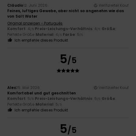
Cláudio
12. Juni 2026
Verifizierter Kauf
Feines, luftiges Gewebe, aber nicht so angenehm wie das
von Salt Water
Original anzeigen - Português
Komfort
: 4
Preis-Leistungs-Verhältnis
: 4
Größe
:
/5
/5
Perfekte Größe
Material
: 4
Farbe
: 5
/5
/5
Ich empfehle dieses Produkt
5
/5
Alex
25. Mai 2026
Verifizierter Kauf
Komfortabel und gut geschnitten
Komfort
: 5
Preis-Leistungs-Verhältnis
: 5
Größe
:
/5
/5
Perfekte Größe
Material
: 5
/5
Ich empfehle dieses Produkt
5
/5