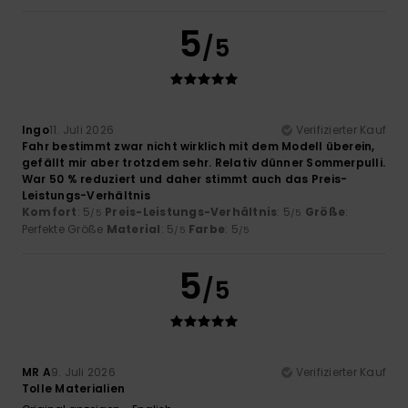
5
/5
Ingo
11. Juli 2026
Verifizierter Kauf
Fahr bestimmt zwar nicht wirklich mit dem Modell überein,
gefällt mir aber trotzdem sehr. Relativ dünner Sommerpulli.
War 50 % reduziert und daher stimmt auch das Preis-
Leistungs-Verhältnis
Komfort
: 5
Preis-Leistungs-Verhältnis
: 5
Größe
:
/5
/5
Perfekte Größe
Material
: 5
Farbe
: 5
/5
/5
5
/5
MR A
9. Juli 2026
Verifizierter Kauf
Tolle Materialien