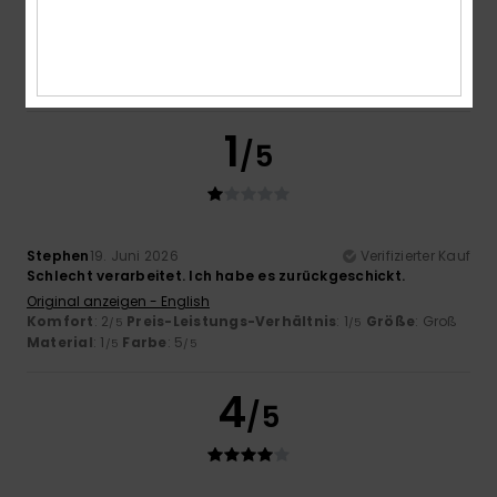
Lars
21. Juni 2026
Verifizierter Kauf
Schönes Shirt.
Komfort
: 4
Preis-Leistungs-Verhältnis
: 5
Größe
: Klein
/5
/5
Material
: 5
Farbe
: 4
/5
/5
Ich empfehle dieses Produkt
1
/5
Stephen
19. Juni 2026
Verifizierter Kauf
Schlecht verarbeitet. Ich habe es zurückgeschickt.
Original anzeigen - English
Komfort
: 2
Preis-Leistungs-Verhältnis
: 1
Größe
: Groß
/5
/5
Material
: 1
Farbe
: 5
/5
/5
4
/5