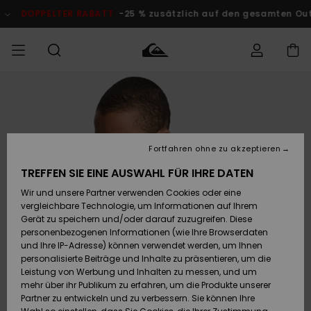
Direkt
zur
DOPPELTER RABATT
-25 % zusätzlich auf den gesamten O
Produktinformation
springen
Auf meine
MÄNNER
Kleidung
Kleidung
Shop
Surf Shop
Snow Shop
Outlet
Bestellung
Männer
Männer
Herren
zugreifen
JUNGEN
Accessoires
Accessoires
Brandneu
Fortfahren ohne zu akzeptieren
Versand
Surf Shop
Snow Shop
Outlet
FRAUEN
Kinder
Kinder
KINDER
TREFFEN SIE EINE AUSWAHL FÜR IHRE DATEN
Retouren
Wir und unsere Partner verwenden Cookies oder eine
Schuhe&
Schuhe&
Highlights
vergleichbare Technologie, um Informationen auf Ihrem
Flip-Flops
Flip-Flops
SURF
Highlights
Snow Shop
Outlet
Gerät zu speichern und/oder darauf zuzugreifen. Diese
Bezahlung
Damen
Frauen
personenbezogenen Informationen (wie Ihre Browserdaten
Snow
SNOW
und Ihre IP-Adresse) können verwendet werden, um Ihnen
Surf
Surf
personalisierte Beiträge und Inhalte zu präsentieren, um die
Geschenkkarte
Community
Leistung von Werbung und Inhalten zu messen, und um
Highlights
DOPPELTER
mehr über ihr Publikum zu erfahren, um die Produkte unserer
RABATT
Partner zu entwickeln und zu verbessern. Sie können Ihre
Quiksilver
Snow
Snow