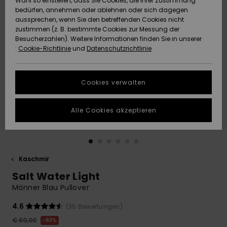
Wahl so einstellen, dass Sie Cookies, die Ihrer Zustimmung
Freedom
bedürfen, annehmen oder ablehnen oder sich dagegen
Community
aussprechen, wenn Sie den betreffenden Cookies nicht
HILFE & KONTAKT
Datenschutz
zustimmen (z. B. bestimmte Cookies zur Messung der
Brandneu
Brandneu
Besucherzahlen). Weitere Informationen finden Sie in unserer
:
Cookie-Richtlinie
und
Datenschutzrichtlinie
NACHHALTIGKEIT
Größenführer
Highlights
Highlights
SHOPS
Cookies verwalten
Starten Sie eine
Unterhaltung,
GESCHENKKARTE
um die
Alle Cookies akzeptieren
schnellste
Antwort auf Ihre
WUNSCHLISTE
Frage zu
erhalten.
Kaschmir
Unterhaltung
starten
Salt Water Light
Finden Sie
Männer Blau Pullover
Antworten auf
die häufigsten
4.6
(35 Bewertungen)
Fragen sowie
€ 60,00
63%
unser