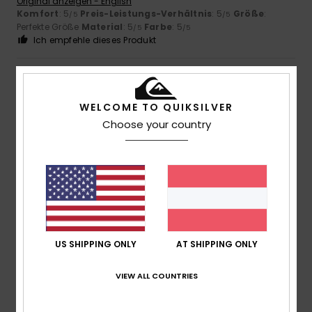
Original anzeigen - English
Komfort
: 5
Preis-Leistungs-Verhältnis
: 5
Größe
:
/5
/5
Perfekte Größe
Material
: 5
Farbe
: 5
/5
/5
Ich empfehle dieses Produkt
4
/5
WELCOME TO QUIKSILVER
Choose your country
Sara
6. Juli 2026
Verifizierter Kauf
Das ist ein hübscher Sommerpullover
Original anzeigen - Italiano
Komfort
: 4
Preis-Leistungs-Verhältnis
: 4
Größe
:
/5
/5
Perfekte Größe
Material
: 4
Farbe
: 4
/5
/5
4
/5
US SHIPPING ONLY
AT SHIPPING ONLY
VIEW ALL COUNTRIES