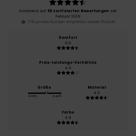
basierend auf
35 verifizierten Bewertungen
seit
Februar 2026
71% unserer Kunden empfehlen dieses Produkt
Komfort
4.5
Preis-Leistungs-Verhältnis
4.4
Größe
Material
4.5
Zu klein
Zu groß
Farbe
4.8