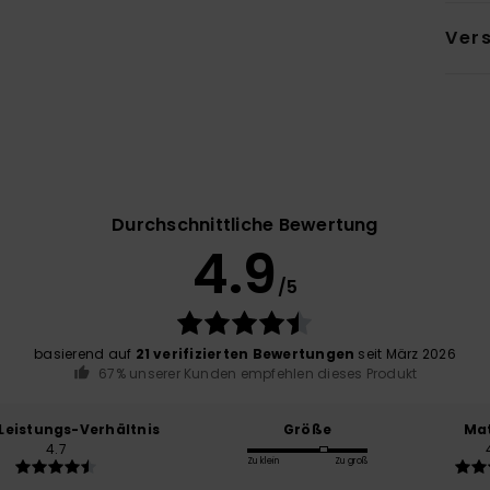
Ver
Durchschnittliche Bewertung
4.9
/5
basierend auf
21 verifizierten Bewertungen
seit März 2026
67% unserer Kunden empfehlen dieses Produkt
-Leistungs-Verhältnis
Größe
Mat
4.7
Zu klein
Zu groß