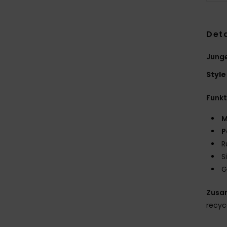
Deta
Junge
Style
Funk
M
P
R
S
G
Zusa
recyc