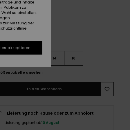
iträge und Inhalte
hr Publikum zu
Tobacco Brown
e
 Wahl so einstellen,
gegen
es zur Messung der
chutzrichtlinie
ies akzeptieren
10
12
14
16
ößentabelle ansehen
In den Warenkorb
Lieferung nach Hause oder zum Abholort
Lieferung geplant ab
10 August