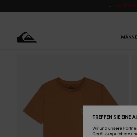
Direkt
zur
DOPPELTE
Produktinformation
springen
MÄNNE
TREFFEN SIE EINE
Wir und unsere Partne
Gerät zu speichern un