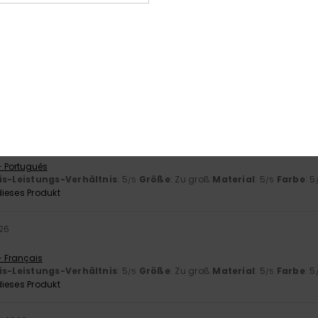
k
- Castellano
. Juni 2026
is-Leistungs-Verhältnis
: 5
Größe
: Zu groß
Material
: 5
Farbe
: 5
/5
/5
ieses Produkt
2026
reis-Leistungs-Verhältnis
- Português
is-Leistungs-Verhältnis
: 5
Größe
: Zu groß
Material
: 5
Farbe
: 5
/5
/5
ieses Produkt
026
- Français
is-Leistungs-Verhältnis
: 5
Größe
: Zu groß
Material
: 5
Farbe
: 5
/5
/5
ieses Produkt