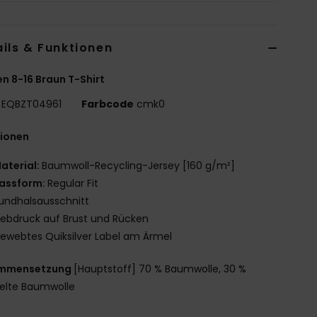
ils & Funktionen
n 8-16 Braun T-Shirt
EQBZT04961
Farbcode
cmk0
tionen
aterial:
Baumwoll-Recycling-Jersey [160 g/m²]
assform:
Regular Fit
undhalsausschnitt
iebdruck auf Brust und Rücken
ewebtes Quiksilver Label am Ärmel
mmensetzung
[Hauptstoff] 70 % Baumwolle, 30 %
elte Baumwolle