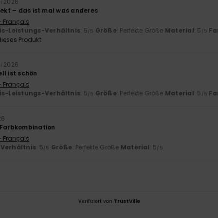
i 2026
fekt – das ist mal was anderes
- Français
is-Leistungs-Verhältnis
: 5
Größe
: Perfekte Größe
Material
: 5
Fa
/5
/5
ieses Produkt
i 2026
ll ist schön
- Français
is-Leistungs-Verhältnis
: 5
Größe
: Perfekte Größe
Material
: 5
Fa
/5
/5
26
 Farbkombination
- Français
-Verhältnis
: 5
Größe
: Perfekte Größe
Material
: 5
/5
/5
Verifiziert von
TrustVille