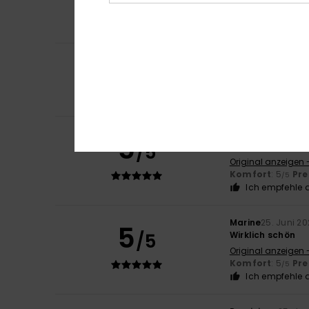
Ein schönes Stüc
Original anzeigen 
5
/5
Giovanni Efisio
29
Komfort
: 5
Pre
/5
Ich empfehle d
Catalao
29. Juni 
5
/5
Hervorragendes P
Original anzeigen 
Komfort
: 5
Pre
/5
Ich empfehle d
Marine
25. Juni 2
5
/5
Wirklich schön
Original anzeigen 
Komfort
: 5
Pre
/5
Ich empfehle d