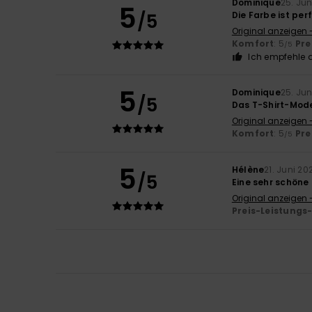
Dominique
25. Jun
5
/5
Die Farbe ist per
Original anzeigen 
Komfort
: 5
Pre
/5
Ich empfehle d
5
Dominique
25. Jun
/5
Das T-Shirt-Mode
Original anzeigen 
Komfort
: 5
Pre
/5
5
Hélène
21. Juni 20
/5
Eine sehr schöne
Original anzeigen 
Preis-Leistungs