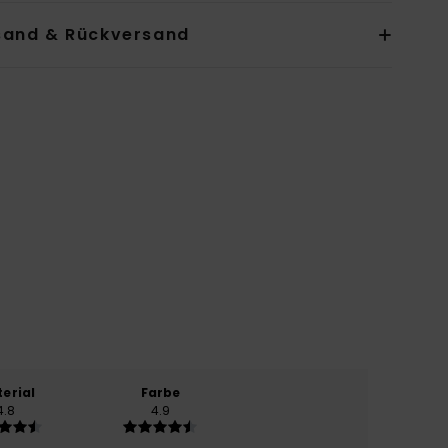
sand & Rückversand
erial
Farbe
4.8
4.9