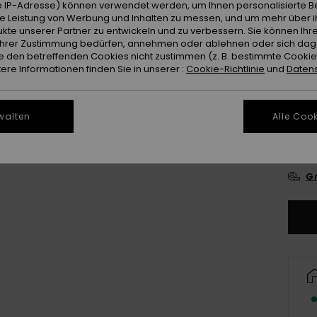
 IP-Adresse) können verwendet werden, um Ihnen personalisierte Be
ie Leistung von Werbung und Inhalten zu messen, und um mehr über i
Farb
kte unserer Partner zu entwickeln und zu verbessern. Sie können Ihre
e Ihrer Zustimmung bedürfen, annehmen oder ablehnen oder sich da
 den betreffenden Cookies nicht zustimmen (z. B. bestimmte Cooki
re Informationen finden Sie in unserer :
Cookie-Richtlinie
und
Datens
walten
Alle Cook
8
Gr