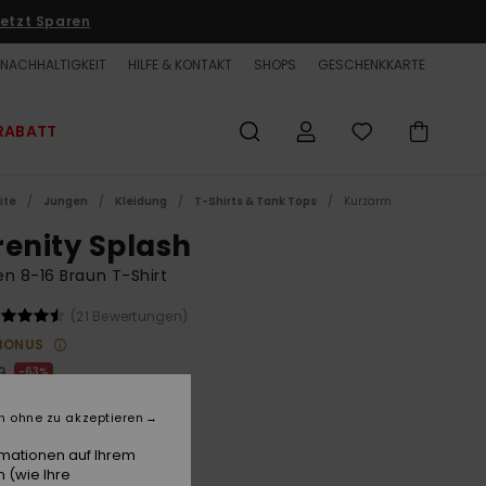
etzt Sparen
NACHHALTIGKEIT
HILFE & KONTAKT
SHOPS
GESCHENKKARTE
RABATT
ite
Jungen
Kleidung
T-Shirts & Tank Tops
Kurzarm
renity Splash
n 8-16 Braun T-Shirt
(21 Bewertungen)
BONUS
0
63%
,25
n ohne zu akzeptieren
ET
rmationen auf Ihrem
LTER RABATT EXTRA 25 %
 (wie Ihre