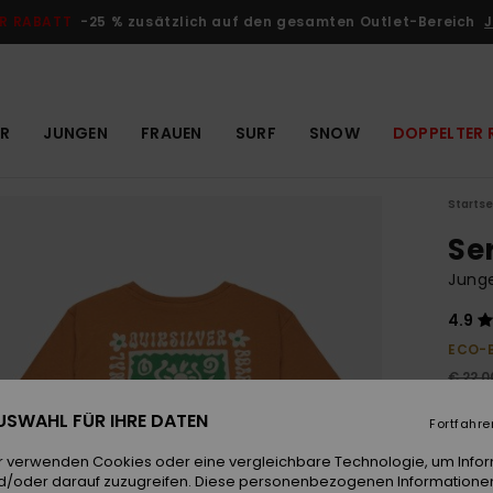
R RABATT
-25 % zusätzlich auf den gesamten Outlet-Bereich
J
R
JUNGEN
FRAUEN
SURF
SNOW
DOPPELTER 
Startse
Se
Junge
4.9
ECO-
€ 22,0
€ 8
 AUSWAHL FÜR IHRE DATEN
Fortfahre
OUTL
r verwenden Cookies oder eine vergleichbare Technologie, um Info
DOPPE
d/oder darauf zuzugreifen. Diese personenbezogenen Informationen