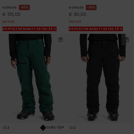
55%
63%
€ 300,00
€ 240,00
€ 135,00
€ 90,00
OUTLET
OUTLET
DOPPELTER RABATT EXTRA 25 %
DOPPELTER RABATT EXTRA 25 %
2
2
GORE-TEX®