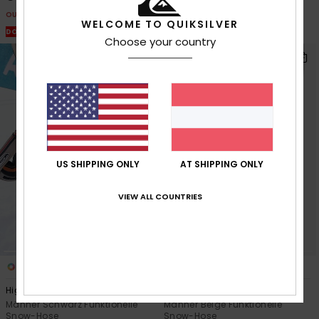
OUTLET
OUTLET
WELCOME TO QUIKSILVER
DOPPELTER RABATT EXTRA 25 %
DOPPELTER RABATT EXTRA 25 %
Choose your country
US SHIPPING ONLY
AT SHIPPING ONLY
VIEW ALL COUNTRIES
1
3
GORE-TEX®
High Altitude GORE
Paramo Stretch 20K
Männer Schwarz Funktionelle
Männer Beige Funktionelle
Snow-Hose
Snow-Hose