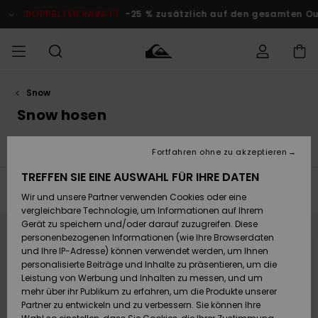
Direkt
zur
DOPPELTER RABATT
-25 % zusätzlich auf den gesamten O
Produkt
Auswahl
springen
Snow
Auf meine
MÄNNER
Kleidung
Kleidung
Shop
Surf Shop
Snow Shop
Outlet
Bestellung
Snow hosen
Männer
Männer
Herren
zugreifen
JUNGEN
n
Snow Hosen
Goggles
Snow Handschuhe
Fleeces 
Accessoires
Accessoires
Brandneu
Fortfahren ohne zu akzeptieren
Versand
Surf Shop
Snow Shop
Outlet
FRAUEN
Kinder
Kinder
KINDER
TREFFEN SIE EINE AUSWAHL FÜR IHRE DATEN
Filtern & Sortieren
14
Ergebnisse
Retouren
Wir und unsere Partner verwenden Cookies oder eine
Schuhe&
Schuhe&
Highlights
vergleichbare Technologie, um Informationen auf Ihrem
Flip-Flops
Flip-Flops
SURF
Direkt
Überspringen
Highlights
Snow Shop
Outlet
zu
und
Gerät zu speichern und/oder darauf zuzugreifen. Diese
den
filtern
Bezahlung
Damen
Frauen
personenbezogenen Informationen (wie Ihre Browserdaten
Filterkriterien
nach
springen
Snow
SNOW
und Ihre IP-Adresse) können verwendet werden, um Ihnen
Surf
Surf
personalisierte Beiträge und Inhalte zu präsentieren, um die
Geschenkkarte
Community
Leistung von Werbung und Inhalten zu messen, und um
Highlights
DOPPELTER
mehr über ihr Publikum zu erfahren, um die Produkte unserer
RABATT
Partner zu entwickeln und zu verbessern. Sie können Ihre
Quiksilver
Snow
Snow