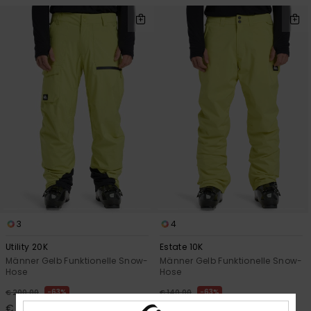
3
4
Utility 20K
Estate 10K
Männer Gelb Funktionelle Snow-
Männer Gelb Funktionelle Snow-
Hose
Hose
63%
63%
€ 200,00
€ 140,00
€ 75,00
€ 52,50