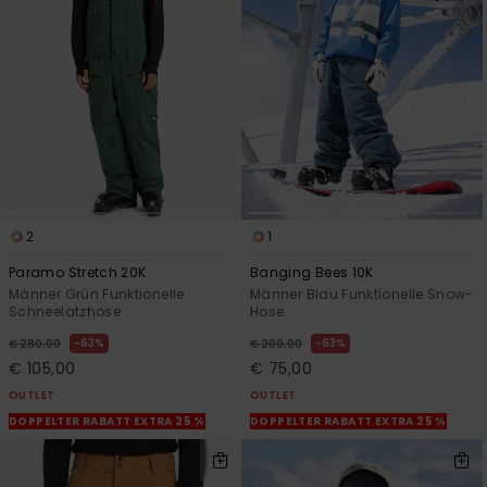
Kontaktformular.
FAQ
ansehen
2
1
Paramo Stretch 20K
Banging Bees 10K
Männer Grün Funktionelle
Männer Blau Funktionelle Snow-
Schneelatzhose
Hose
63%
63%
€ 280,00
€ 200,00
€ 105,00
€ 75,00
OUTLET
OUTLET
DOPPELTER RABATT EXTRA 25 %
DOPPELTER RABATT EXTRA 25 %