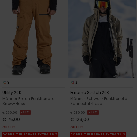
3
2
Utility 20K
Paramo Stretch 20K
Männer Braun Funktionelle
Männer Schwarz Funktionelle
Snow-Hose
Schneelatzhose
63%
55%
€ 200,00
€ 280,00
€ 75,00
€ 126,00
OUTLET
OUTLET
DOPPELTER RABATT EXTRA 25 %
DOPPELTER RABATT EXTRA 25 %