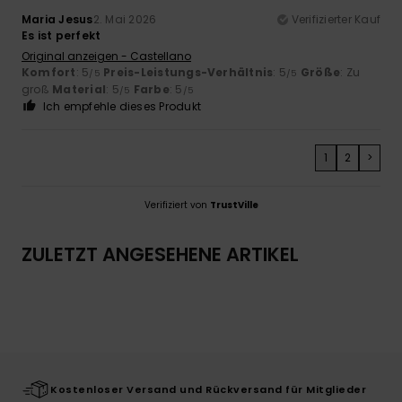
Maria Jesus
2. Mai 2026
Verifizierter Kauf
Es ist perfekt
Original anzeigen - Castellano
Komfort
: 5
Preis-Leistungs-Verhältnis
: 5
Größe
: Zu
/5
/5
groß
Material
: 5
Farbe
: 5
/5
/5
Ich empfehle dieses Produkt
1
2
>
Verifiziert von
TrustVille
ZULETZT ANGESEHENE ARTIKEL
Kostenloser Versand und Rückversand für Mitglieder