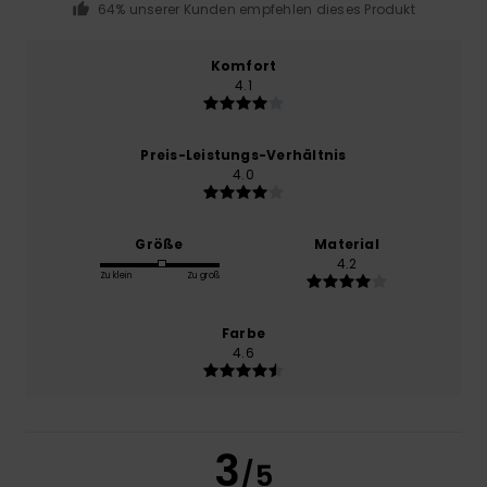
64% unserer Kunden empfehlen dieses Produkt
Komfort
4.1
Preis-Leistungs-Verhältnis
4.0
Größe
Material
4.2
Zu klein
Zu groß
Farbe
4.6
3
/5