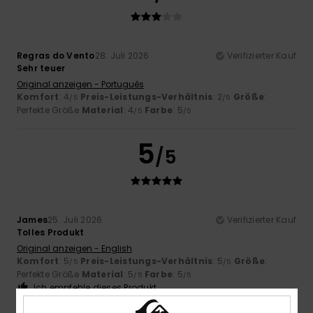
Regras do Vento
28. Juli 2026
Verifizierter Kauf
Sehr teuer
Original anzeigen - Português
Komfort
: 4
Preis-Leistungs-Verhältnis
: 2
Größe
:
/5
/5
Perfekte Größe
Material
: 4
Farbe
: 5
/5
/5
5
/5
James
25. Juli 2026
Verifizierter Kauf
Tolles Produkt
Original anzeigen - English
Komfort
: 5
Preis-Leistungs-Verhältnis
: 5
Größe
:
/5
/5
Perfekte Größe
Material
: 5
Farbe
: 5
/5
/5
Ich empfehle dieses Produkt