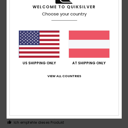
3
/5
WELCOME TO QUIKSILVER
Choose your country
Barbara
19. Juli 2026
Verifizierter Kauf
Das Material
Original anzeigen - Italiano
Komfort
: 4
Preis-Leistungs-Verhältnis
: 4
Größe
:
/5
/5
Perfekte Größe
Material
: 2
Farbe
: 4
/5
/5
US SHIPPING ONLY
AT SHIPPING ONLY
4
/5
VIEW ALL COUNTRIES
Gabriele
17. Juli 2026
Verifizierter Kauf
OK erfüllt Funktion
Komfort
: 4
Preis-Leistungs-Verhältnis
: 5
Größe
:
/5
/5
Perfekte Größe
Material
: 3
Farbe
: 5
/5
/5
Ich empfehle dieses Produkt