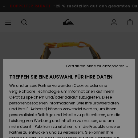
Direkt
zur
DOPPELTER RABATT
-25 % zusätzlich auf den gesamten O
Produktinformation
springen
Auf meine
MÄNNER
Kleidung
Kleidung
Shop
Surf Shop
Snow Shop
Outlet
Bestellung
Männer
Männer
Herren
zugreifen
JUNGEN
Accessoires
Accessoires
Brandneu
Fortfahren ohne zu akzeptieren
Versand
Surf Shop
Snow Shop
Outlet
FRAUEN
Kinder
Kinder
KINDER
TREFFEN SIE EINE AUSWAHL FÜR IHRE DATEN
Retouren
Wir und unsere Partner verwenden Cookies oder eine
Schuhe&
Schuhe&
Highlights
vergleichbare Technologie, um Informationen auf Ihrem
Flip-Flops
Flip-Flops
SURF
Highlights
Snow Shop
Outlet
Gerät zu speichern und/oder darauf zuzugreifen. Diese
Bezahlung
Damen
Frauen
personenbezogenen Informationen (wie Ihre Browserdaten
Snow
SNOW
und Ihre IP-Adresse) können verwendet werden, um Ihnen
Surf
Surf
personalisierte Beiträge und Inhalte zu präsentieren, um die
Geschenkkarte
Community
Leistung von Werbung und Inhalten zu messen, und um
Highlights
DOPPELTER
mehr über ihr Publikum zu erfahren, um die Produkte unserer
RABATT
Partner zu entwickeln und zu verbessern. Sie können Ihre
Quiksilver
Snow
Snow