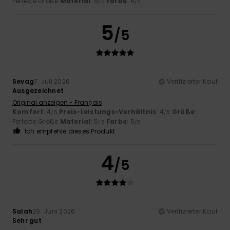
Perfekte Größe
Material
: 5
Farbe
: 4
/5
/5
5
/5
Sevag
7. Juli 2026
Verifizierter Kauf
Ausgezeichnet
Original anzeigen - Français
Komfort
: 4
Preis-Leistungs-Verhältnis
: 4
Größe
:
/5
/5
Perfekte Größe
Material
: 5
Farbe
: 5
/5
/5
Ich empfehle dieses Produkt
4
/5
Salah
29. Juni 2026
Verifizierter Kauf
Sehr gut