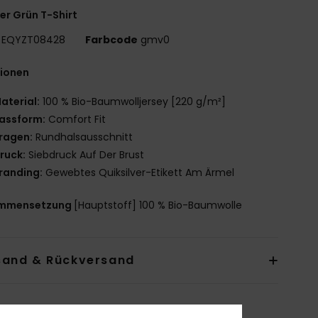
r Grün T-Shirt
EQYZT08428
Farbcode
gmv0
tionen
aterial:
100 % Bio-Baumwolljersey [220 g/m²]
assform:
Comfort Fit
ragen:
Rundhalsausschnitt
ruck:
Siebdruck Auf Der Brust
randing:
Gewebtes Quiksilver-Etikett Am Ärmel
mmensetzung
[Hauptstoff] 100 % Bio-Baumwolle
sand & Rückversand