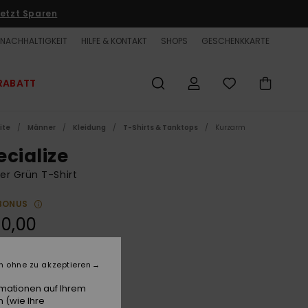
etzt Sparen
NACHHALTIGKEIT
HILFE & KONTAKT
SHOPS
GESCHENKKARTE
RABATT
ite
Männer
Kleidung
T-Shirts & Tanktops
Kurzarm
ecialize
r Grün T-Shirt
BONUS
0,00
n ohne zu akzeptieren
Calliste Green
e
rmationen auf Ihrem
 (wie Ihre