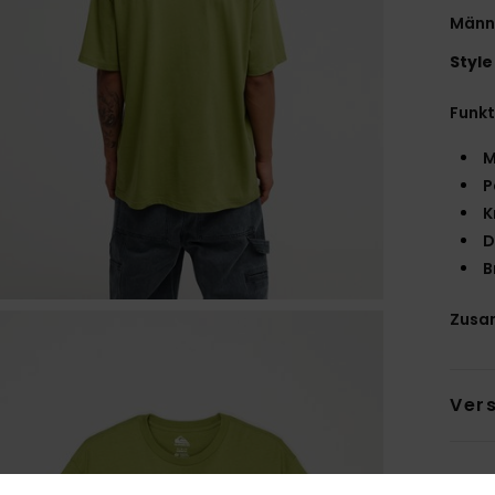
Männe
Style
Funk
M
P
K
D
B
Zusa
Ver