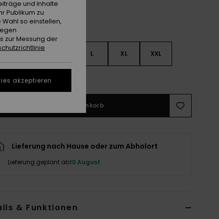
iträge und Inhalte
hr Publikum zu
 Wahl so einstellen,
gegen
es zur Messung der
chutzrichtlinie
S
S
M
L
XL
XXL
ößentabelle ansehen
ies akzeptieren
In den Warenkorb
Lieferung nach Hause oder zum Abholort
Lieferung geplant ab
10 August
ils & Funktionen