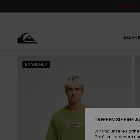
Direkt
zur
DOPPELTE
Produktinformation
springen
MÄNNE
BRANDNEU
TREFFEN SIE EINE
Wir und unsere Partne
Gerät zu speichern un