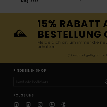
Mitglieder
15% RABATT 
BESTELLUNG 
Melde dich an, um immer die ne
erhalten.
(*) Angebot gültig online
FINDE EINEN SHOP
FOLGE UNS