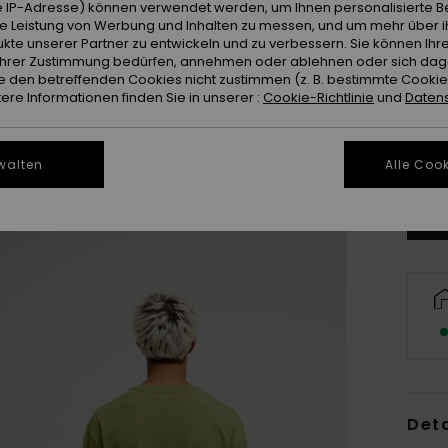
 IP-Adresse) können verwendet werden, um Ihnen personalisierte Be
ie Leistung von Werbung und Inhalten zu messen, und um mehr über i
kte unserer Partner zu entwickeln und zu verbessern. Sie können Ihre
e Ihrer Zustimmung bedürfen, annehmen oder ablehnen oder sich da
 den betreffenden Cookies nicht zustimmen (z. B. bestimmte Cooki
re Informationen finden Sie in unserer :
Cookie-Richtlinie
und
Datens
X
Gr
walten
Alle Cook
Deta