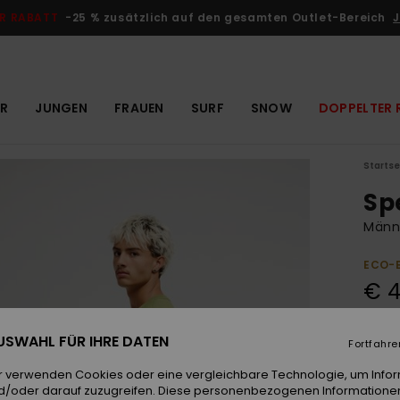
R RABATT
-25 % zusätzlich auf den gesamten Outlet-Bereich
J
R
JUNGEN
FRAUEN
SURF
SNOW
DOPPELTER 
Startse
Sp
Männe
ECO-
€ 4
 AUSWAHL FÜR IHRE DATEN
Fortfahre
Farb
r verwenden Cookies oder eine vergleichbare Technologie, um Info
d/oder darauf zuzugreifen. Diese personenbezogenen Informationen