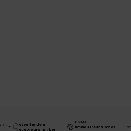
Unser
on
Treten Sie dem
umweltfreundliches
Treueprogramm bei