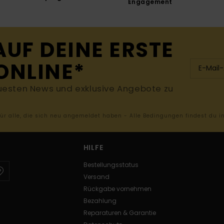
Engagement
AUF DEINE ERSTE
ONLINE*
uesten News und exklusive Angebote zu
 für alle, die sich neu angemeldet haben - Alle Bedingungen findest du 
HILFE
Bestellungsstatus
Versand
Rückgabe vornehmen
Bezahlung
Reparaturen & Garantie