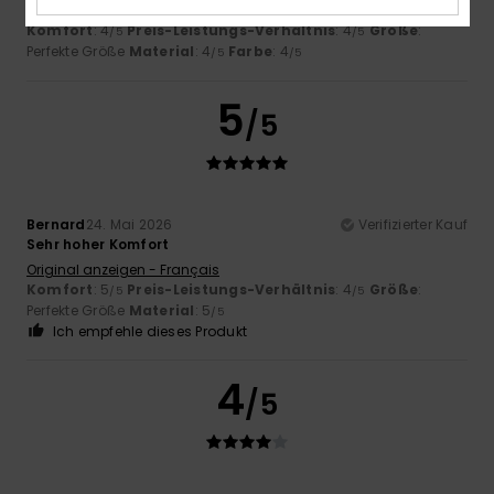
Original anzeigen - Français
Komfort
: 4
Preis-Leistungs-Verhältnis
: 4
Größe
:
/5
/5
Perfekte Größe
Material
: 4
Farbe
: 4
/5
/5
5
/5
Bernard
24. Mai 2026
Verifizierter Kauf
Sehr hoher Komfort
Original anzeigen - Français
Komfort
: 5
Preis-Leistungs-Verhältnis
: 4
Größe
:
/5
/5
Perfekte Größe
Material
: 5
/5
Ich empfehle dieses Produkt
4
/5