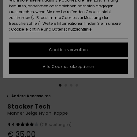
Wahl so einstellen, dass Sie Cookies, die Ihrer Zustimmung
Freedom
bedürfen, annehmen oder ablehnen oder sich dagegen
Community
aussprechen, wenn Sie den betreffenden Cookies nicht
HILFE & KONTAKT
Datenschutz
zustimmen (z. B. bestimmte Cookies zur Messung der
Brandneu
Brandneu
Besucherzahlen). Weitere Informationen finden Sie in unserer
:
Cookie-Richtlinie
und
Datenschutzrichtlinie
NACHHALTIGKEIT
Größenführer
Highlights
Highlights
SHOPS
Cookies verwalten
Starten Sie eine
Unterhaltung,
GESCHENKKARTE
um die
Alle Cookies akzeptieren
schnellste
Antwort auf Ihre
WUNSCHLISTE
Frage zu
erhalten.
Andere Accessoires
Unterhaltung
starten
Stacker Tech
Finden Sie
Männer Beige Nylon-Kappe
Antworten auf
die häufigsten
4.4
(7 Bewertungen)
Fragen sowie
€ 35,00
unser