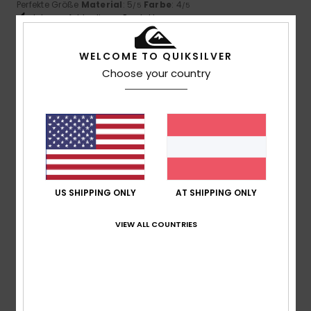
Perfekte Größe
Material
: 5
Farbe
: 4
/5
/5
Ich empfehle dieses Produkt
5
WELCOME TO QUIKSILVER
/5
Choose your country
Anja
14. Juni 2026
Verifizierter Kauf
Original anzeigen - Deutsch
Komfort
: 5
Preis-Leistungs-Verhältnis
: 5
Größe
: Zu
/5
/5
groß
Material
: 5
Farbe
: 5
/5
/5
Ich empfehle dieses Produkt
US SHIPPING ONLY
AT SHIPPING ONLY
4
/5
VIEW ALL COUNTRIES
Jerome
25. Mai 2026
Verifizierter Kauf
Die Mütze ist in Ordnung