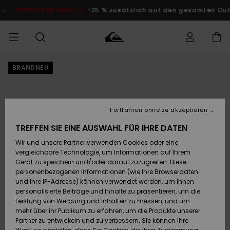
Direkt
zur
DOPPELTER RABATT
-25 % zusätzlich auf den gesamten O
Produktinformation
springen
BRANDNEU
Auf meine
MÄNNER
Kleidung
Kleidung
Shop
Surf Shop
Snow Shop
Outlet
Bestellung
Männer
Männer
Herren
zugreifen
JUNGEN
Accessoires
Accessoires
Brandneu
Fortfahren ohne zu akzeptieren
Versand
Surf Shop
Snow Shop
Outlet
FRAUEN
Kinder
Kinder
KINDER
TREFFEN SIE EINE AUSWAHL FÜR IHRE DATEN
Retouren
Wir und unsere Partner verwenden Cookies oder eine
Schuhe&
Schuhe&
Highlights
vergleichbare Technologie, um Informationen auf Ihrem
Flip-Flops
Flip-Flops
SURF
Highlights
Snow Shop
Outlet
Gerät zu speichern und/oder darauf zuzugreifen. Diese
Bezahlung
Damen
Frauen
personenbezogenen Informationen (wie Ihre Browserdaten
Snow
SNOW
und Ihre IP-Adresse) können verwendet werden, um Ihnen
Surf
Surf
personalisierte Beiträge und Inhalte zu präsentieren, um die
Geschenkkarte
Community
Leistung von Werbung und Inhalten zu messen, und um
Highlights
DOPPELTER
mehr über ihr Publikum zu erfahren, um die Produkte unserer
RABATT
Partner zu entwickeln und zu verbessern. Sie können Ihre
Quiksilver
Snow
Snow