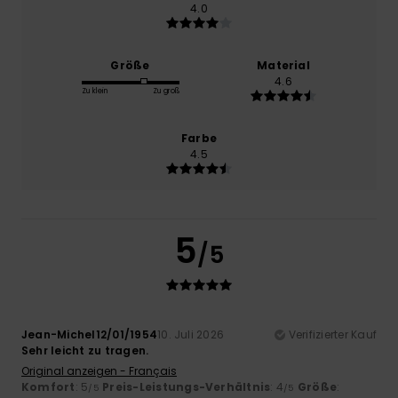
4.0
Größe
Material
4.6
Zu klein
Zu groß
Farbe
4.5
5
/5
Jean-Michel12/01/1954
10. Juli 2026
Verifizierter Kauf
Sehr leicht zu tragen.
Original anzeigen - Français
Komfort
: 5
Preis-Leistungs-Verhältnis
: 4
Größe
:
/5
/5