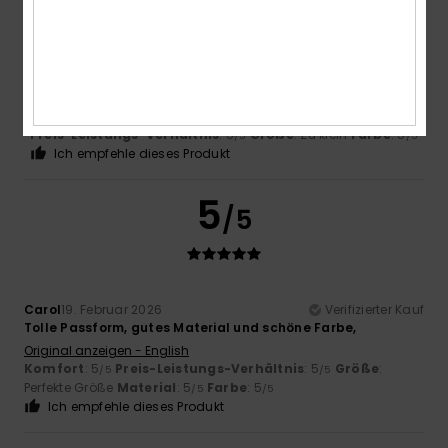
Heidi
20. Februar 2026
Verifizierter Kauf
Wahnsinn, die Form ist perfekt und ich LIEBE das Design
Original anzeigen - English
Preis-Leistungs-Verhältnis
: 5
Größe
: Zu klein
Farbe
: 5
/5
/5
Ich empfehle dieses Produkt
5
/5
Carol
19. Februar 2026
Verifizierter Kauf
Tolle Passform, gutes Material und schöne Farbe,
Original anzeigen - English
Komfort
: 5
Preis-Leistungs-Verhältnis
: 5
Größe
:
/5
/5
Perfekte Größe
Material
: 5
Farbe
: 5
/5
/5
Ich empfehle dieses Produkt