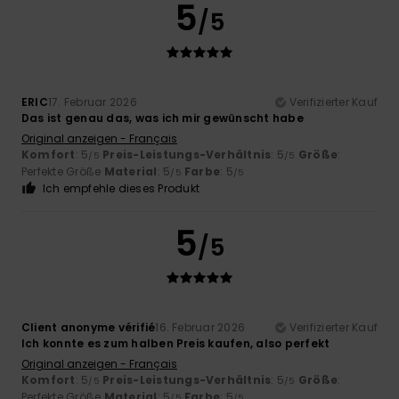
5
/5
ERIC
17. Februar 2026
Verifizierter Kauf
Das ist genau das, was ich mir gewünscht habe
Original anzeigen - Français
Komfort
: 5
Preis-Leistungs-Verhältnis
: 5
Größe
:
/5
/5
Perfekte Größe
Material
: 5
Farbe
: 5
/5
/5
Ich empfehle dieses Produkt
5
/5
Client anonyme vérifié
16. Februar 2026
Verifizierter Kauf
Ich konnte es zum halben Preis kaufen, also perfekt
Original anzeigen - Français
Komfort
: 5
Preis-Leistungs-Verhältnis
: 5
Größe
:
/5
/5
Perfekte Größe
Material
: 5
Farbe
: 5
/5
/5