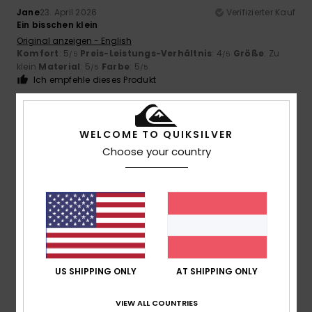
Jane
23. April 2026
Verifizierter Kauf
Ein bisschen klein
Original anzeigen - English
Komfort
: 5
Preis-Leistungs-Verhältnis
: 4
Größe
: Zu
/5
/5
klein
Material
: 5
Farbe
: 5
/5
/5
Ich empfehle dieses Produkt
5
/5
WELCOME TO QUIKSILVER
Choose your country
Taryn
20. April 2026
Verifizierter Kauf
Tolle Passform, tolle Qualität. Sieht gut aus.
Original anzeigen - English
Preis-Leistungs-Verhältnis
: 5
Größe
: Perfekte Größe
/5
Material
: 5
Farbe
: 5
/5
/5
Ich empfehle dieses Produkt
US SHIPPING ONLY
AT SHIPPING ONLY
5
/5
VIEW ALL COUNTRIES