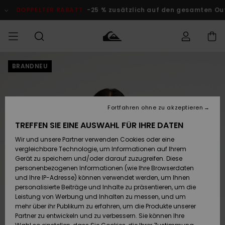
Direkt
zur
DOPPELTER RABATT
-25 % zusätzlich auf den gesamten O
Produktinformation
springen
BRANDNEU
Auf meine
MÄNNER
Kleidung
Kleidung
Shop
Surf Shop
Snow Shop
Outlet
Bestellung
Männer
Männer
Herren
zugreifen
JUNGEN
Accessoires
Accessoires
Brandneu
Fortfahren ohne zu akzeptieren
Versand
Surf Shop
Snow Shop
Outlet
FRAUEN
Kinder
Kinder
KINDER
TREFFEN SIE EINE AUSWAHL FÜR IHRE DATEN
Retouren
Wir und unsere Partner verwenden Cookies oder eine
Schuhe&
Schuhe&
Highlights
vergleichbare Technologie, um Informationen auf Ihrem
Flip-Flops
Flip-Flops
SURF
Highlights
Snow Shop
Outlet
Gerät zu speichern und/oder darauf zuzugreifen. Diese
Bezahlung
Damen
Frauen
personenbezogenen Informationen (wie Ihre Browserdaten
Snow
SNOW
und Ihre IP-Adresse) können verwendet werden, um Ihnen
Surf
Surf
personalisierte Beiträge und Inhalte zu präsentieren, um die
Geschenkkarte
Community
Leistung von Werbung und Inhalten zu messen, und um
Highlights
DOPPELTER
mehr über ihr Publikum zu erfahren, um die Produkte unserer
RABATT
Partner zu entwickeln und zu verbessern. Sie können Ihre
Quiksilver
Snow
Snow