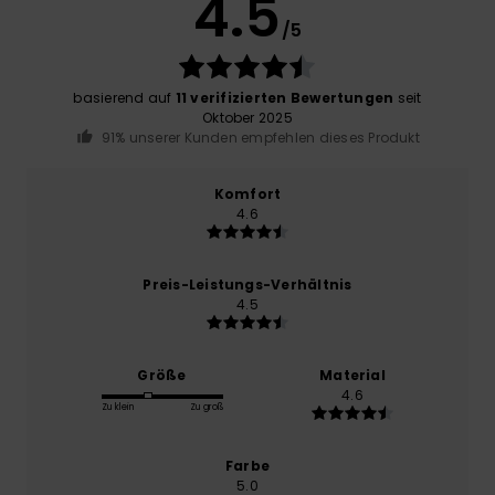
4.5
/5
basierend auf
11 verifizierten Bewertungen
seit
Oktober 2025
91% unserer Kunden empfehlen dieses Produkt
Komfort
4.6
Preis-Leistungs-Verhältnis
4.5
Größe
Material
4.6
Zu klein
Zu groß
Farbe
5.0