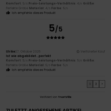
Komfort
: 5
Preis-Leistungs-Verhältnis
: 4
Größe
:
/5
/5
Perfekte Größe
Material
: 4
Farbe
: 5
/5
/5
Ich empfehle dieses Produkt
5
/5
Ulrike
27. Oktober 2025
Verifizierter Kauf
Ist wie abgebildet...perfekt
Komfort
: 5
Preis-Leistungs-Verhältnis
: 5
Größe
:
/5
/5
Perfekte Größe
Material
: 5
Farbe
: 5
/5
/5
Ich empfehle dieses Produkt
1
2
>
Verifiziert von
TrustVille
ZULETZT ANGESEHENE ARTIKEL