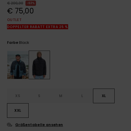
Kontaktformular.
€ 200,00
63%
€ 75,00
FAQ
ansehen
OUTLET
DOPPELTER RABATT EXTRA 25 %
Black
Farbe
XS
S
M
L
XL
XXL
Größentabelle ansehen