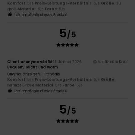
Komfort
: 5
Preis-Leistungs-Verhältnis
: 5
Größe
: Zu
/5
/5
groß
Material
: 5
Farbe
: 5
/5
/5
Ich empfehle dieses Produkt
5
/5
Client anonyme vérifié
21. Jänner 2026
Verifizierter Kauf
Bequem, leicht und warm
Original anzeigen - Français
Komfort
: 5
Preis-Leistungs-Verhältnis
: 5
Größe
:
/5
/5
Perfekte Größe
Material
: 5
Farbe
: 5
/5
/5
Ich empfehle dieses Produkt
5
/5