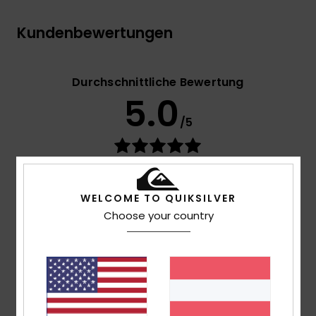
Kundenbewertungen
Durchschnittliche Bewertung
5.0
/5
basierend auf
5 verifizierten Bewertungen
seit
Dezember 2025
100% unserer Kunden empfehlen dieses Produkt
WELCOME TO QUIKSILVER
Choose your country
Komfort
5.0
Preis-Leistungs-Verhältnis
5.0