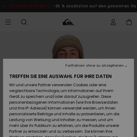
Direkt
zur
DOPPELTER RABATT
-25 % zusätzlich auf den gesamten Outlet-
Produktinformation
springen
Auf meine
MÄNNER
Kleidung
Kleidung
Shop
Surf Shop
Snow Shop
Outlet
Bestellung
Männer
Männer
Herren
zugreifen
JUNGEN
Accessoires
Accessoires
Brandneu
Fortfahren ohne zu akzeptieren
Versand
Surf Shop
Snow Shop
Outlet
FRAUEN
Kinder
Kinder
KINDER
TREFFEN SIE EINE AUSWAHL FÜR IHRE DATEN
Retouren
Wir und unsere Partner verwenden Cookies oder eine
Schuhe&
Schuhe&
Highlights
vergleichbare Technologie, um Informationen auf Ihrem
Flip-Flops
Flip-Flops
SURF
Highlights
Snow Shop
Outlet
Gerät zu speichern und/oder darauf zuzugreifen. Diese
Bezahlung
Damen
Frauen
personenbezogenen Informationen (wie Ihre Browserdaten
Snow
SNOW
und Ihre IP-Adresse) können verwendet werden, um Ihnen
Surf
Surf
personalisierte Beiträge und Inhalte zu präsentieren, um die
Geschenkkarte
Community
Leistung von Werbung und Inhalten zu messen, und um
Highlights
DOPPELTER
mehr über ihr Publikum zu erfahren, um die Produkte unserer
RABATT
Partner zu entwickeln und zu verbessern. Sie können Ihre
Quiksilver
Snow
Snow