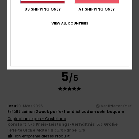
US SHIPPING ONLY
AT SHIPPING ONLY
Größe
Material
5.0
Zu klein
Zu groß
VIEW ALL COUNTRIES
Farbe
5.0
5
/5
Iosu
20. März 2026
Verifizierter Kauf
Erfüllt seinen Zweck perfekt und ist zudem sehr bequem
Original anzeigen - Castellano
Komfort
: 5
Preis-Leistungs-Verhältnis
: 5
Größe
:
/5
/5
Perfekte Größe
Material
: 5
Farbe
: 5
/5
/5
Ich empfehle dieses Produkt