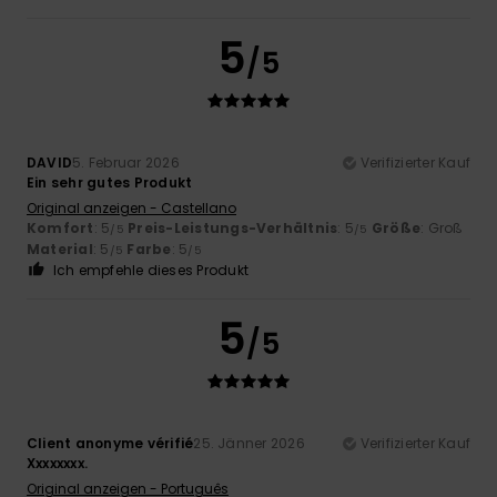
5
/5
DAVID
5. Februar 2026
Verifizierter Kauf
Ein sehr gutes Produkt
Original anzeigen - Castellano
Komfort
: 5
Preis-Leistungs-Verhältnis
: 5
Größe
: Groß
/5
/5
Material
: 5
Farbe
: 5
/5
/5
Ich empfehle dieses Produkt
5
/5
Client anonyme vérifié
25. Jänner 2026
Verifizierter Kauf
Xxxxxxxx.
Original anzeigen - Português