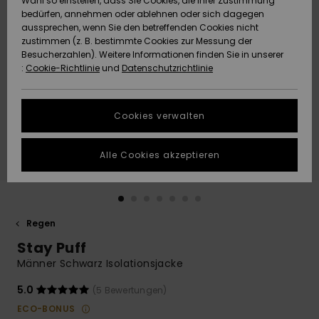
Wahl so einstellen, dass Sie Cookies, die Ihrer Zustimmung
Freedom
bedürfen, annehmen oder ablehnen oder sich dagegen
Community
aussprechen, wenn Sie den betreffenden Cookies nicht
HILFE & KONTAKT
Datenschutz
zustimmen (z. B. bestimmte Cookies zur Messung der
Brandneu
Brandneu
Besucherzahlen). Weitere Informationen finden Sie in unserer
:
Cookie-Richtlinie
und
Datenschutzrichtlinie
NACHHALTIGKEIT
Größenführer
Highlights
Highlights
SHOPS
Cookies verwalten
Starten Sie eine
Unterhaltung,
GESCHENKKARTE
um die
Alle Cookies akzeptieren
schnellste
Antwort auf Ihre
WUNSCHLISTE
Frage zu
erhalten.
Regen
Unterhaltung
starten
Stay Puff
Finden Sie
Männer Schwarz Isolationsjacke
Antworten auf
die häufigsten
5.0
(5 Bewertungen)
Fragen sowie
ECO-BONUS
unser