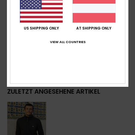
Taschen:
Unsichtbare Seitentasche
Sonstiges:
Daumenlöcher, Elastischer Saum,
Reflektierende Details
US SHIPPING ONLY
AT SHIPPING ONLY
Zusammensetzung
[Hauptstoff] 95 % recycelter
VIEW ALL COUNTRIES
Polyester, 5 % Elastan
Versand & Rückversand
ZULETZT ANGESEHENE ARTIKEL