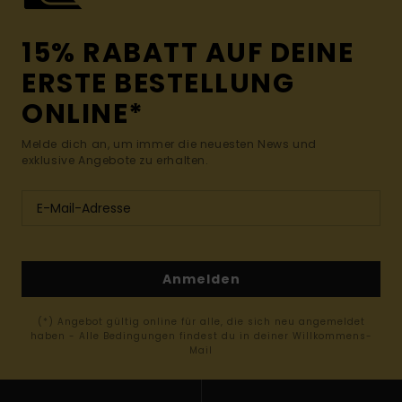
15% RABATT AUF DEINE
ERSTE BESTELLUNG
ONLINE*
Melde dich an, um immer die neuesten News und
exklusive Angebote zu erhalten.
Anmelden
(*) Angebot gültig online für alle, die sich neu angemeldet
haben - Alle Bedingungen findest du in deiner Willkommens-
Mail