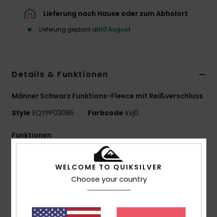
Lieferung nach Hause oder zum Abholort
Lieferung geplant ab
10 August
Details & Funktionen
Männer Schwarz Funktions-Fleece mit Reißverschluss
Style
EQYPF03085
Farbcode
kvj0
Funktionen
Verwendung:
Training / Alltag / Schnee
WELCOME TO QUIKSILVER
Vorteile
Choose your country
Stretch-Komfort, WarmFlight® Wärmespeicherung
Material:
Fleece Mit Gitterrücken, 95 % Recyceltes
Polyester, 5 % Elastan, [208 G/M²]
Passform:
Sportliche Passform