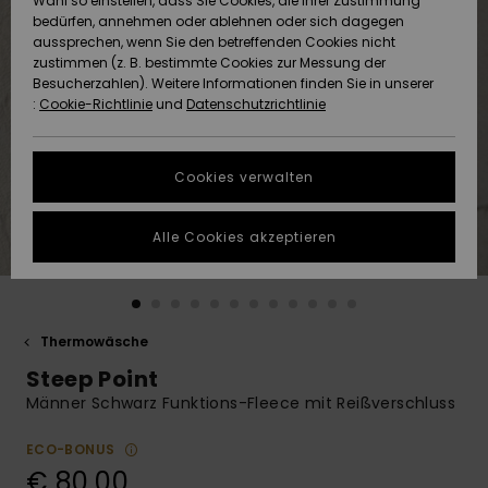
Wahl so einstellen, dass Sie Cookies, die Ihrer Zustimmung
Freedom
bedürfen, annehmen oder ablehnen oder sich dagegen
Community
aussprechen, wenn Sie den betreffenden Cookies nicht
HILFE & KONTAKT
Datenschutz
zustimmen (z. B. bestimmte Cookies zur Messung der
Brandneu
Brandneu
Besucherzahlen). Weitere Informationen finden Sie in unserer
:
Cookie-Richtlinie
und
Datenschutzrichtlinie
NACHHALTIGKEIT
Größenführer
Highlights
Highlights
SHOPS
Cookies verwalten
Starten Sie eine
Unterhaltung,
GESCHENKKARTE
um die
Alle Cookies akzeptieren
schnellste
Antwort auf Ihre
WUNSCHLISTE
Frage zu
erhalten.
Thermowäsche
Unterhaltung
starten
Steep Point
Finden Sie
Männer Schwarz Funktions-Fleece mit Reißverschluss
Antworten auf
die häufigsten
ECO-BONUS
Fragen sowie
€ 80,00
unser