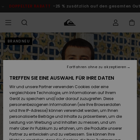
Direkt
zur
DOPPELTER RABATT
-25 % zusätzlich auf den gesamten O
Produktinformation
springen
BRANDNEU
Auf meine
MÄNNER
Kleidung
Kleidung
Shop
Surf Shop
Snow Shop
Outlet
Bestellung
Männer
Männer
Herren
zugreifen
JUNGEN
Accessoires
Accessoires
Brandneu
Fortfahren ohne zu akzeptieren
Versand
Surf Shop
Snow Shop
Outlet
FRAUEN
Kinder
Kinder
KINDER
TREFFEN SIE EINE AUSWAHL FÜR IHRE DATEN
Retouren
Wir und unsere Partner verwenden Cookies oder eine
Schuhe&
Schuhe&
Highlights
vergleichbare Technologie, um Informationen auf Ihrem
Flip-Flops
Flip-Flops
SURF
Highlights
Snow Shop
Outlet
Gerät zu speichern und/oder darauf zuzugreifen. Diese
Bezahlung
Damen
Frauen
personenbezogenen Informationen (wie Ihre Browserdaten
Snow
SNOW
und Ihre IP-Adresse) können verwendet werden, um Ihnen
Surf
Surf
personalisierte Beiträge und Inhalte zu präsentieren, um die
Geschenkkarte
Community
Leistung von Werbung und Inhalten zu messen, und um
Highlights
DOPPELTER
mehr über ihr Publikum zu erfahren, um die Produkte unserer
RABATT
Partner zu entwickeln und zu verbessern. Sie können Ihre
Quiksilver
Snow
Snow