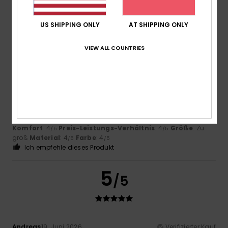
US SHIPPING ONLY
AT SHIPPING ONLY
4
/5
VIEW ALL COUNTRIES
Ana Piedad
8. Juli 2026
Verifizierter Kauf
Weil es gut ist
Original anzeigen - Castellano
Komfort
: 4
Preis-Leistungs-Verhältnis
: 4
Größe
: Zu
/5
/5
groß
Material
: 4
Farbe
: 4
/5
/5
Ich empfehle dieses Produkt
5
/5
Andreas
19. Juni 2026
Verifizierter Kauf