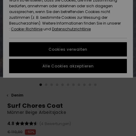
Wahl so einstellen, dass Sie Cookies, die Ihrer Zustimmung
Freedom
bedürfen, annehmen oder ablehnen oder sich dagegen
Community
aussprechen, wenn Sie den betreffenden Cookies nicht
HILFE & KONTAKT
Datenschutz
zustimmen (z. B. bestimmte Cookies zur Messung der
Brandneu
Brandneu
Besucherzahlen). Weitere Informationen finden Sie in unserer
:
Cookie-Richtlinie
und
Datenschutzrichtlinie
NACHHALTIGKEIT
Größenführer
Highlights
Highlights
SHOPS
Cookies verwalten
Starten Sie eine
Unterhaltung,
GESCHENKKARTE
um die
Alle Cookies akzeptieren
schnellste
Antwort auf Ihre
WUNSCHLISTE
Frage zu
erhalten.
Denim
Unterhaltung
starten
Surf Chores Coat
Finden Sie
Männer Beige Arbeitsjacke
Antworten auf
die häufigsten
4.8
(4 Bewertungen)
Fragen sowie
€ 110,00
63%
unser