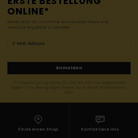
ERSTE BESTELLUNG
ONLINE*
Melde dich an, um immer die neuesten News und
exklusive Angebote zu erhalten.
Anmelden
(*) Angebot gültig online für alle, die sich neu angemeldet
haben - Alle Bedingungen findest du in deiner Willkommens-
Mail
Finde einen Shop
Kontaktiere Uns