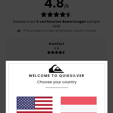
4.8
/5
basierend auf
4 verifizierten Bewertungen
seit April
2026
75% unserer Kunden empfehlen dieses Produkt
Komfort
4.8
Preis-Leistungs-Verhältnis
4.0
WELCOME TO QUIKSILVER
Choose your country
Größe
Material
4.8
Zu klein
Zu groß
Farbe
4.8