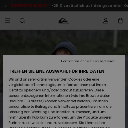
Direkt
zur
DOPPELTER RABATT
-25 % zusätzlich auf den gesamten O
Produktinformation
springen
Auf meine
MÄNNER
Kleidung
Kleidung
Shop
Surf Shop
Snow Shop
Outlet
Bestellung
Männer
Männer
Herren
zugreifen
JUNGEN
Accessoires
Accessoires
Brandneu
Fortfahren ohne zu akzeptieren
Versand
Surf Shop
Snow Shop
Outlet
FRAUEN
Kinder
Kinder
KINDER
TREFFEN SIE EINE AUSWAHL FÜR IHRE DATEN
Retouren
Wir und unsere Partner verwenden Cookies oder eine
Schuhe&
Schuhe&
Highlights
vergleichbare Technologie, um Informationen auf Ihrem
Flip-Flops
Flip-Flops
SURF
Highlights
Snow Shop
Outlet
Gerät zu speichern und/oder darauf zuzugreifen. Diese
Bezahlung
Damen
Frauen
personenbezogenen Informationen (wie Ihre Browserdaten
Snow
SNOW
und Ihre IP-Adresse) können verwendet werden, um Ihnen
Surf
Surf
personalisierte Beiträge und Inhalte zu präsentieren, um die
Geschenkkarte
Community
Leistung von Werbung und Inhalten zu messen, und um
Highlights
DOPPELTER
mehr über ihr Publikum zu erfahren, um die Produkte unserer
RABATT
Partner zu entwickeln und zu verbessern. Sie können Ihre
Quiksilver
Snow
Snow