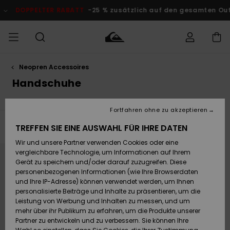
Direkt
zur
DOPPELTER RABATT
-25 % zusätzlich auf den gesamten Outl
Produkt
Auswahl
springen
Neopren Accessoires
Auf meine
MÄNNER
Kleidung
Kleidung
Shop
Surf Shop
Snow Shop
Outlet
Bestellung
Handschuhe
Männer
Männer
Herren
zugreifen
JUNGEN
Accessoires
Accessoires
Brandneu
Fortfahren ohne zu akzeptieren
Versand
Surf Shop
Snow Shop
Outlet
FRAUEN
Kinder
Kinder
KINDER
TREFFEN SIE EINE AUSWAHL FÜR IHRE DATEN
Filtern & Sortieren
1
Ergebniss
Retouren
Wir und unsere Partner verwenden Cookies oder eine
Schuhe&
Schuhe&
Highlights
Direkt
Überspringen
zu
und
vergleichbare Technologie, um Informationen auf Ihrem
Flip-Flops
Flip-Flops
SURF
den
filtern
Filterkriterien
nach
Highlights
Snow Shop
Outlet
Gerät zu speichern und/oder darauf zuzugreifen. Diese
springen
Bezahlung
Damen
Frauen
personenbezogenen Informationen (wie Ihre Browserdaten
Snow
SNOW
und Ihre IP-Adresse) können verwendet werden, um Ihnen
Surf
Surf
personalisierte Beiträge und Inhalte zu präsentieren, um die
Geschenkkarte
Community
Leistung von Werbung und Inhalten zu messen, und um
Highlights
DOPPELTER
mehr über ihr Publikum zu erfahren, um die Produkte unserer
RABATT
Partner zu entwickeln und zu verbessern. Sie können Ihre
Quiksilver
Snow
Snow