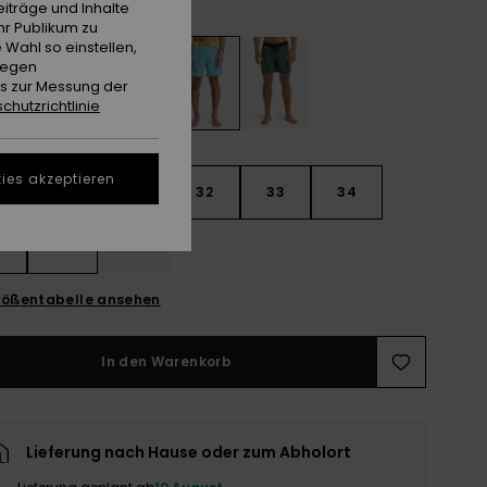
Aqua
e
iträge und Inhalte
hr Publikum zu
 Wahl so einstellen,
gegen
es zur Messung der
chutzrichtlinie
ies akzeptieren
30
31
32
33
34
6
38
40
ößentabelle ansehen
In den Warenkorb
Lieferung nach Hause oder zum Abholort