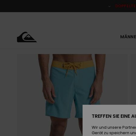
Direkt
zur
DOPPELTE
Produktinformation
springen
MÄNNE
TREFFEN SIE EINE
Wir und unsere Partne
Gerät zu speichern un