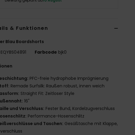
Lieferung geplant ab
10 August
ils & Funktionen
r Blau Boardshorts
EQYBS04891
Farbcode
bjk0
tionen
eschichtung:
PFC-freie hydrophobe Imprägnierung
toff:
Remade Surfsilk: Raußen robust, innen weich
assform:
Straight Fit: Zeitloser Style
ußennaht:
16"
aille und Verschluss:
Fester Bund, Kordelzugverschluss
osenschlitz:
Performance-Hosenschlitz
eißverschlüsse und Taschen:
Gesäßtasche mit Klappe,
tverschluss