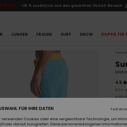
R RABATT
-25 % zusätzlich auf den gesamten Outlet-Bereich
J
R
JUNGEN
FRAUEN
SURF
SNOW
DOPPELTER 
Startse
Su
Männe
4.5
ECO-
€ 50,
€ 3
 AUSWAHL FÜR IHRE DATEN
Fortfahre
OUTL
r verwenden Cookies oder eine vergleichbare Technologie, um Info
d/oder darauf zuzugreifen. Diese personenbezogenen Informationen