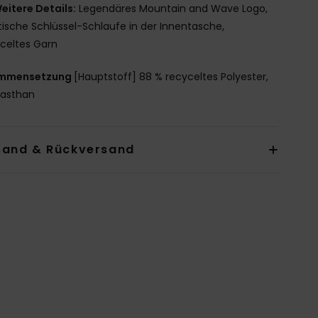
eitere Details:
Legendäres Mountain and Wave Logo,
tische Schlüssel-Schlaufe in der Innentasche,
celtes Garn
mmensetzung
[Hauptstoff] 88 % recyceltes Polyester,
Elasthan
sand & Rückversand