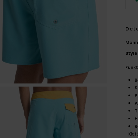
Deta
Männe
Style
Funk
B
S
P
A
T
H
R
Klet