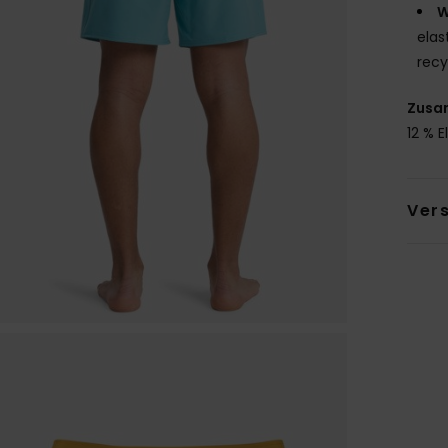
W
elas
recy
Zusa
12 % 
Ver