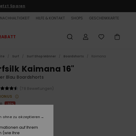
etzt Sparen
NACHHALTIGKEIT
HILFE & KONTAKT
SHOPS
GESCHENKKARTE
RABATT
ite
Surf
Surf Shop Männer
Boardshorts
Kaimana
rfsilk Kaimana 16"
r Blau Boardshorts
(78 Bewertungen)
BONUS
00
30%
5,00
n ohne zu akzeptieren
ET
rmationen auf Ihrem
 (wie Ihre