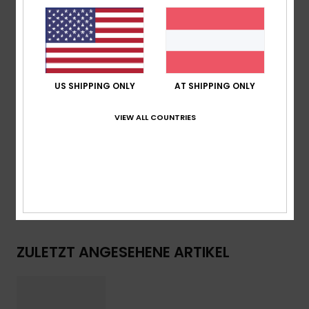
schnelle Anpassung und vollen Durchblick dank
magnetischem Rahmen
UV-Schutz:
100 % UV-Schutz
Garantie:
2 Jahre Garantie
Standard:
EN 174 zertifiziert
US SHIPPING ONLY
AT SHIPPING ONLY
Andere Features:
Mehrlagiges, beschichtetes Glas
VIEW ALL COUNTRIES
Zusammensetzung
[Hauptstoff] 100 % Kunststoff
Versand & Rückversand
ZULETZT ANGESEHENE ARTIKEL