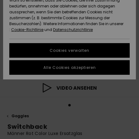
Wahl so einstellen, dass Sie Cookies, die Ihrer Zustimmung
Freedom
bedürfen, annehmen oder ablehnen oder sich dagegen
Community
aussprechen, wenn Sie den betreffenden Cookies nicht
HILFE & KONTAKT
Datenschutz
zustimmen (z. B. bestimmte Cookies zur Messung der
Brandneu
Brandneu
Besucherzahlen). Weitere Informationen finden Sie in unserer
:
Cookie-Richtlinie
und
Datenschutzrichtlinie
NACHHALTIGKEIT
Größenführer
Highlights
Highlights
SHOPS
Cookies verwalten
Starten Sie eine
Unterhaltung,
GESCHENKKARTE
um die
Alle Cookies akzeptieren
schnellste
Antwort auf Ihre
WUNSCHLISTE
Frage zu
erhalten.
VIDEO ANSEHEN
Unterhaltung
starten
Finden Sie
Goggles
Antworten auf
die häufigsten
Switchback
Fragen sowie
Männer Rot Color Luxe Ersatzglas
unser