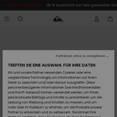
Direkt
zur
LTER RABATT
-25 % zusätzlich auf den gesamten Outlet-Bereic
Produktinformation
springen
Auf meine
MÄNNER
Kleidung
Kleidung
Shop
Surf Shop
Snow Shop
Outlet
Bestellung
Männer
Männer
Herren
zugreifen
JUNGEN
Accessoires
Accessoires
Brandneu
Fortfahren ohne zu akzeptieren
Versand
Surf Shop
Snow Shop
Outlet
FRAUEN
Kinder
Kinder
KINDER
TREFFEN SIE EINE AUSWAHL FÜR IHRE DATEN
Retouren
Wir und unsere Partner verwenden Cookies oder eine
Schuhe&
Schuhe&
Highlights
vergleichbare Technologie, um Informationen auf Ihrem
Flip-Flops
Flip-Flops
SURF
Highlights
Snow Shop
Outlet
Gerät zu speichern und/oder darauf zuzugreifen. Diese
Bezahlung
Damen
Frauen
personenbezogenen Informationen (wie Ihre Browserdaten
Snow
SNOW
und Ihre IP-Adresse) können verwendet werden, um Ihnen
Surf
Surf
personalisierte Beiträge und Inhalte zu präsentieren, um die
Geschenkkarte
Community
Leistung von Werbung und Inhalten zu messen, und um
Highlights
DOPPELTER
mehr über ihr Publikum zu erfahren, um die Produkte unserer
RABATT
Partner zu entwickeln und zu verbessern. Sie können Ihre
Quiksilver
Snow
Snow