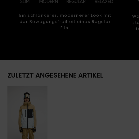
Ein schlankerer, modernerer Look mit
Wa
der Bewegungsfreiheit eines Regular
st
Fits.
d
ZULETZT ANGESEHENE ARTIKEL