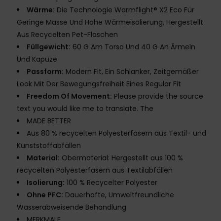
Wärme:
Die Technologie Warmflight® X2 Eco Für
Geringe Masse Und Hohe Wärmeisolierung, Hergestellt
Aus Recycelten Pet-Flaschen
Füllgewicht:
60 G Am Torso Und 40 G An Ärmeln
Und Kapuze
Passform:
Modern Fit, Ein Schlanker, Zeitgemäßer
Look Mit Der Bewegungsfreiheit Eines Regular Fit
Freedom Of Movement:
Please provide the source
text you would like me to translate. The
MADE BETTER
Aus 80 % recycelten Polyesterfasern aus Textil- und
Kunststoffabfällen
Material:
Obermaterial: Hergestellt aus 100 %
recycelten Polyesterfasern aus Textilabfällen
Isolierung:
100 % Recycelter Polyester
Ohne PFC:
Dauerhafte, Umweltfreundliche
Wasserabweisende Behandlung
MERKMALE