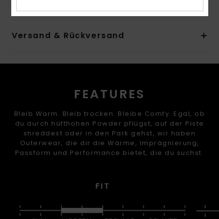
Versand & Rückversand
FEATURES
Bleib Warm. Bleib trocken. Bleibe Comfy. Egal, ob
du durch hüfthohen Powder pflügst, auf der Piste
shreddest oder in den Park gehst, wir haben
Outerwear, die dir die Wärme, Imprägnierung,
Passform und Performance bietet, die du suchst.
FIT