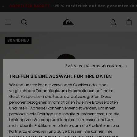
Direkt
zur
DOPPELTER RABATT
-25 % zusätzlich auf den gesamten Outlet-
Produktinformation
springen
BRANDNEU
Auf meine
MÄNNER
Kleidung
Kleidung
Shop
Surf Shop
Snow Shop
Outlet
Bestellung
Männer
Männer
Herren
zugreifen
JUNGEN
Accessoires
Accessoires
Brandneu
Fortfahren ohne zu akzeptieren
Versand
Surf Shop
Snow Shop
Outlet
FRAUEN
Kinder
Kinder
KINDER
TREFFEN SIE EINE AUSWAHL FÜR IHRE DATEN
Retouren
Wir und unsere Partner verwenden Cookies oder eine
Schuhe&
Schuhe&
Highlights
vergleichbare Technologie, um Informationen auf Ihrem
Flip-Flops
Flip-Flops
SURF
Highlights
Snow Shop
Outlet
Gerät zu speichern und/oder darauf zuzugreifen. Diese
Bezahlung
Damen
Frauen
personenbezogenen Informationen (wie Ihre Browserdaten
Snow
SNOW
und Ihre IP-Adresse) können verwendet werden, um Ihnen
Surf
Surf
personalisierte Beiträge und Inhalte zu präsentieren, um die
Geschenkkarte
Community
Leistung von Werbung und Inhalten zu messen, und um
Highlights
DOPPELTER
mehr über ihr Publikum zu erfahren, um die Produkte unserer
RABATT
Partner zu entwickeln und zu verbessern. Sie können Ihre
Quiksilver
Snow
Snow