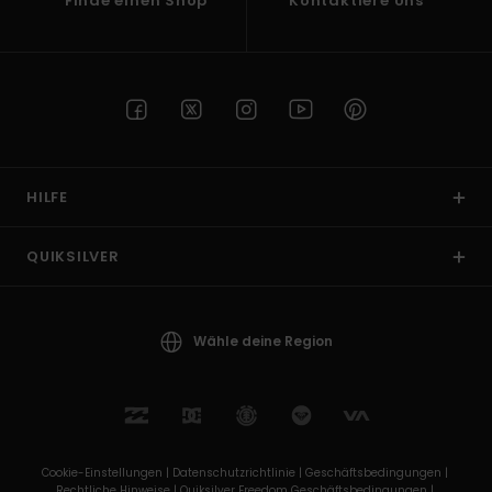
Finde einen Shop
Kontaktiere Uns
HILFE
QUIKSILVER
Wähle deine Region
Cookie-Einstellungen |
Datenschutzrichtlinie |
Geschäftsbedingungen |
Rechtliche Hinweise |
Quiksilver Freedom Geschäftsbedingungen |