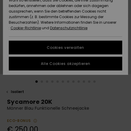
Wahl so einstellen, dass Sie Cookies, die Ihrer Zustimmung
Freedom
bedürfen, annehmen oder ablehnen oder sich dagegen
Community
aussprechen, wenn Sie den betreffenden Cookies nicht
HILFE & KONTAKT
Datenschutz
zustimmen (z. B. bestimmte Cookies zur Messung der
Brandneu
Brandneu
Besucherzahlen). Weitere Informationen finden Sie in unserer
:
Cookie-Richtlinie
und
Datenschutzrichtlinie
NACHHALTIGKEIT
Größenführer
Highlights
Highlights
SHOPS
Cookies verwalten
Starten Sie eine
Unterhaltung,
GESCHENKKARTE
um die
Alle Cookies akzeptieren
schnellste
Antwort auf Ihre
WUNSCHLISTE
Frage zu
erhalten.
Isoliert
Unterhaltung
starten
Sycamore 20K
Finden Sie
Männer Blau Funktionelle Schneejacke
Antworten auf
die häufigsten
ECO-BONUS
Fragen sowie
€ 250,00
unser