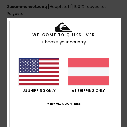
Zusammensetzung
[Hauptstoff] 100 % recyceltes
Polyester
WELCOME TO QUIKSILVER
Versand & Rückversand
Choose your country
Kundenbewertungen
Durchschnittliche Bewertung
4.7
US SHIPPING ONLY
AT SHIPPING ONLY
/5
VIEW ALL COUNTRIES
basierend auf
3 verifizierten Bewertungen
seit
Februar 2026
100% unserer Kunden empfehlen dieses Produkt