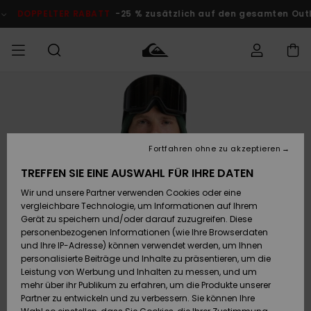
Direkt
zur
PPELTER RABATT
-25 % zusätzlich auf den gesamten Outlet-Be
Produktinformation
springen
Auf meine
MÄNNER
Kleidung
Kleidung
Shop
Surf Shop
Snow Shop
Outlet
Bestellung
Männer
Männer
Herren
zugreifen
JUNGEN
Accessoires
Accessoires
Brandneu
Fortfahren ohne zu akzeptieren
Versand
Surf Shop
Snow Shop
Outlet
FRAUEN
Kinder
Kinder
KINDER
TREFFEN SIE EINE AUSWAHL FÜR IHRE DATEN
Retouren
Wir und unsere Partner verwenden Cookies oder eine
Schuhe&
Schuhe&
Highlights
vergleichbare Technologie, um Informationen auf Ihrem
Flip-Flops
Flip-Flops
SURF
Highlights
Snow Shop
Outlet
Gerät zu speichern und/oder darauf zuzugreifen. Diese
Bezahlung
Damen
Frauen
personenbezogenen Informationen (wie Ihre Browserdaten
Snow
SNOW
und Ihre IP-Adresse) können verwendet werden, um Ihnen
Surf
Surf
personalisierte Beiträge und Inhalte zu präsentieren, um die
Geschenkkarte
Community
Leistung von Werbung und Inhalten zu messen, und um
Highlights
DOPPELTER
mehr über ihr Publikum zu erfahren, um die Produkte unserer
RABATT
Partner zu entwickeln und zu verbessern. Sie können Ihre
Quiksilver
Snow
Snow