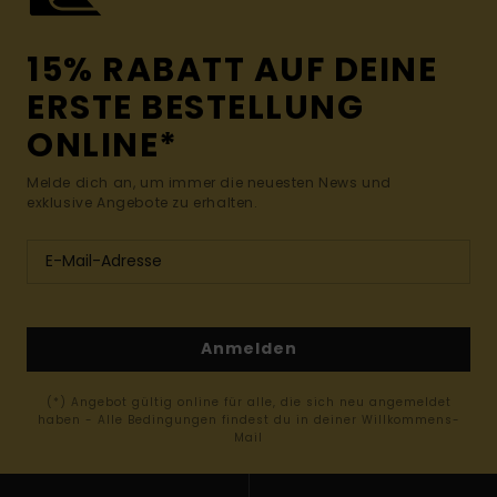
15% RABATT AUF DEINE
ERSTE BESTELLUNG
ONLINE*
Melde dich an, um immer die neuesten News und
exklusive Angebote zu erhalten.
Anmelden
(*) Angebot gültig online für alle, die sich neu angemeldet
haben - Alle Bedingungen findest du in deiner Willkommens-
Mail