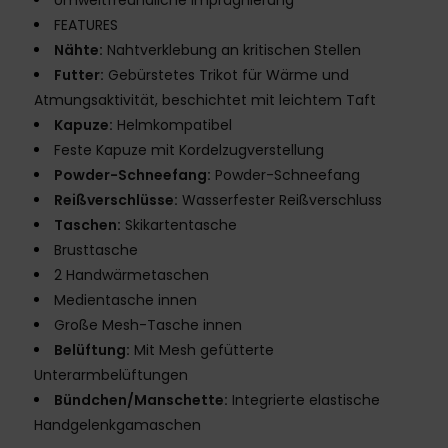
Umweltfreundliche Imprägnierung
FEATURES
Nähte:
Nahtverklebung an kritischen Stellen
Futter:
Gebürstetes Trikot für Wärme und
Atmungsaktivität, beschichtet mit leichtem Taft
Kapuze:
Helmkompatibel
Feste Kapuze mit Kordelzugverstellung
Powder-Schneefang:
Powder-Schneefang
Reißverschlüsse:
Wasserfester Reißverschluss
Taschen:
Skikartentasche
Brusttasche
2 Handwärmetaschen
Medientasche innen
Große Mesh-Tasche innen
Belüftung:
Mit Mesh gefütterte
Unterarmbelüftungen
Bündchen/Manschette:
Integrierte elastische
Handgelenkgamaschen