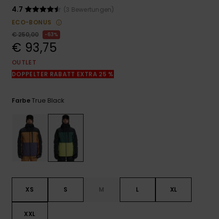
Kontaktformular.
4.7
(3 Bewertungen)
FAQ
ECO-BONUS
ansehen
€ 250,00
63%
€ 93,75
OUTLET
DOPPELTER RABATT EXTRA 25 %
True Black
Farbe
XS
S
M
L
XL
XXL