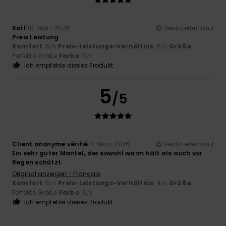
Ralf
30. März 2026
Verifizierter Kauf
Preis Leistung
Komfort
: 5
Preis-Leistungs-Verhältnis
: 5
Größe
:
/5
/5
Perfekte Größe
Farbe
: 5
/5
Ich empfehle dieses Produkt
5
/5
Client anonyme vérifié
14. März 2026
Verifizierter Kauf
Ein sehr guter Mantel, der sowohl warm hält als auch vor
Regen schützt
Original anzeigen - Français
Komfort
: 5
Preis-Leistungs-Verhältnis
: 4
Größe
:
/5
/5
Perfekte Größe
Farbe
: 5
/5
Ich empfehle dieses Produkt