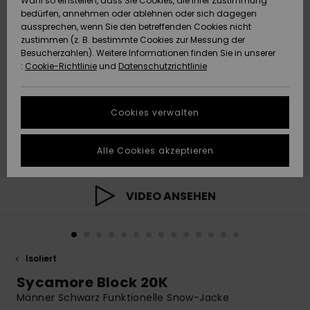
Wahl so einstellen, dass Sie Cookies, die Ihrer Zustimmung
Freedom
bedürfen, annehmen oder ablehnen oder sich dagegen
Community
aussprechen, wenn Sie den betreffenden Cookies nicht
HILFE & KONTAKT
Datenschutz
zustimmen (z. B. bestimmte Cookies zur Messung der
Brandneu
Brandneu
Besucherzahlen). Weitere Informationen finden Sie in unserer
:
Cookie-Richtlinie
und
Datenschutzrichtlinie
NACHHALTIGKEIT
Größenführer
Highlights
Highlights
SHOPS
Cookies verwalten
Starten Sie eine
Unterhaltung,
GESCHENKKARTE
um die
Alle Cookies akzeptieren
schnellste
Antwort auf Ihre
WUNSCHLISTE
Frage zu
erhalten.
VIDEO ANSEHEN
Unterhaltung
starten
Finden Sie
Isoliert
Antworten auf
die häufigsten
Sycamore Block 20K
Fragen sowie
Männer Schwarz Funktionelle Snow-Jacke
unser