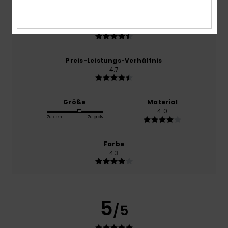
Komfort
4.7
Preis-Leistungs-Verhältnis
4.7
Größe
Material
4.0
Zu klein
Zu groß
Farbe
4.3
5
/5