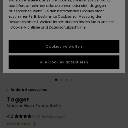
Wahl so einstellen, dass Sie Cookies, die Ihrer Zustimmung
Freedom
bedürfen, annehmen oder ablehnen oder sich dagegen
Community
aussprechen, wenn Sie den betreffenden Cookies nicht
HILFE & KONTAKT
Datenschutz
zustimmen (z. B. bestimmte Cookies zur Messung der
Brandneu
Brandneu
Besucherzahlen). Weitere Informationen finden Sie in unserer
:
Cookie-Richtlinie
und
Datenschutzrichtlinie
NACHHALTIGKEIT
Größenführer
Highlights
Highlights
SHOPS
Cookies verwalten
Starten Sie eine
Unterhaltung,
GESCHENKKARTE
um die
Alle Cookies akzeptieren
schnellste
Antwort auf Ihre
WUNSCHLISTE
Frage zu
erhalten.
Andere Accessoires
Unterhaltung
starten
Tagger
Finden Sie
Männer Grün Sonnenbrille
Antworten auf
die häufigsten
4.3
(3 Bewertungen)
Fragen sowie
ECO-BONUS
unser