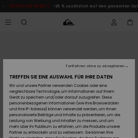
Direkt
zur
DOPPELTER RABATT
-25 % zusätzlich auf den gesamten Outlet-
Produktinformation
springen
Auf meine
MÄNNER
Kleidung
Kleidung
Shop
Surf Shop
Snow Shop
Outlet
Bestellung
Männer
Männer
Herren
zugreifen
JUNGEN
Accessoires
Accessoires
Brandneu
Fortfahren ohne zu akzeptieren
Versand
Surf Shop
Snow Shop
Outlet
FRAUEN
Kinder
Kinder
KINDER
TREFFEN SIE EINE AUSWAHL FÜR IHRE DATEN
Retouren
Wir und unsere Partner verwenden Cookies oder eine
Schuhe&
Schuhe&
Highlights
vergleichbare Technologie, um Informationen auf Ihrem
Flip-Flops
Flip-Flops
SURF
Highlights
Snow Shop
Outlet
Gerät zu speichern und/oder darauf zuzugreifen. Diese
Bezahlung
Damen
Frauen
personenbezogenen Informationen (wie Ihre Browserdaten
Snow
SNOW
und Ihre IP-Adresse) können verwendet werden, um Ihnen
Surf
Surf
personalisierte Beiträge und Inhalte zu präsentieren, um die
Geschenkkarte
Community
Leistung von Werbung und Inhalten zu messen, und um
Highlights
DOPPELTER
mehr über ihr Publikum zu erfahren, um die Produkte unserer
RABATT
Partner zu entwickeln und zu verbessern. Sie können Ihre
Quiksilver
Snow
Snow