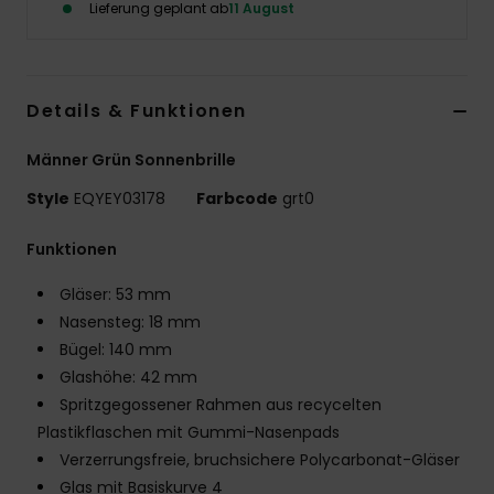
Lieferung geplant ab
11 August
Details & Funktionen
Männer Grün Sonnenbrille
Style
EQYEY03178
Farbcode
grt0
Funktionen
Gläser: 53 mm
Nasensteg: 18 mm
Bügel: 140 mm
Glashöhe: 42 mm
Spritzgegossener Rahmen aus recycelten
Plastikflaschen mit Gummi-Nasenpads
Verzerrungsfreie, bruchsichere Polycarbonat-Gläser
Glas mit Basiskurve 4