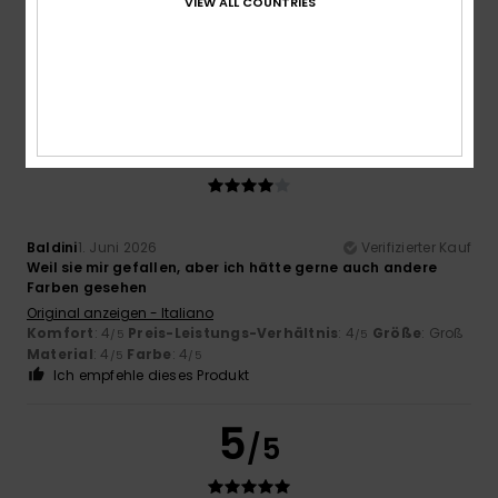
Farbe
VIEW ALL COUNTRIES
4.5
4
/5
Baldini
1. Juni 2026
Verifizierter Kauf
Weil sie mir gefallen, aber ich hätte gerne auch andere
Farben gesehen
Original anzeigen - Italiano
Komfort
: 4
Preis-Leistungs-Verhältnis
: 4
Größe
: Groß
/5
/5
Material
: 4
Farbe
: 4
/5
/5
Ich empfehle dieses Produkt
5
/5