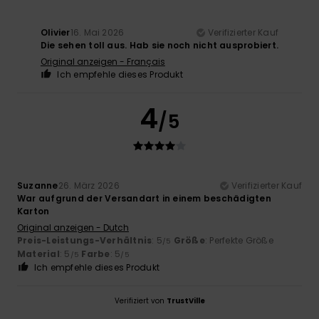
Olivier
16. Mai 2026
Verifizierter Kauf
Die sehen toll aus. Hab sie noch nicht ausprobiert.
Original anzeigen - Français
Ich empfehle dieses Produkt
4
/5
Suzanne
26. März 2026
Verifizierter Kauf
War aufgrund der Versandart in einem beschädigten
Karton
Original anzeigen - Dutch
Preis-Leistungs-Verhältnis
: 5
Größe
: Perfekte Größe
/5
Material
: 5
Farbe
: 5
/5
/5
Ich empfehle dieses Produkt
Verifiziert von
TrustVille