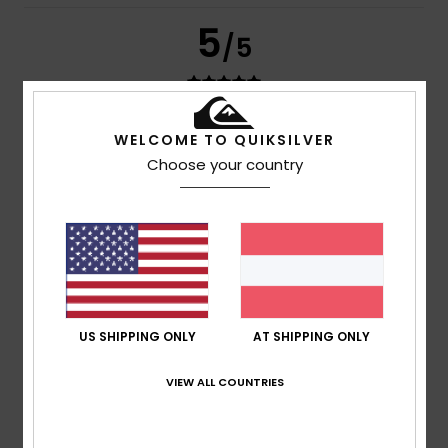
5
/5
Eddy
5. Juli 2026
Verifizierter Kauf
WELCOME TO QUIKSILVER
Preis-Leistungs-Verhältnis
Choose your country
Original anzeigen - Français
Komfort
: 5
Preis-Leistungs-Verhältnis
: 5
Größe
:
/5
/5
Perfekte Größe
Material
: 5
Farbe
: 5
/5
/5
Ich empfehle dieses Produkt
5
/5
US SHIPPING ONLY
AT SHIPPING ONLY
VIEW ALL COUNTRIES
Barroso
3. Juli 2026
Verifizierter Kauf
Passt wie angegossen
Original anzeigen - Português