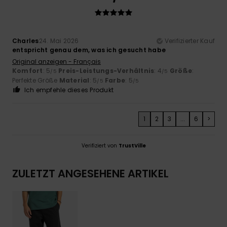
Charles
24. Mai 2026
Verifizierter Kauf
entspricht genau dem, was ich gesucht habe
Original anzeigen - Français
Komfort
: 5
Preis-Leistungs-Verhältnis
: 4
Größe
:
/5
/5
Perfekte Größe
Material
: 5
Farbe
: 5
/5
/5
Ich empfehle dieses Produkt
1
2
3
...
6
>
Verifiziert von
TrustVille
ZULETZT ANGESEHENE ARTIKEL