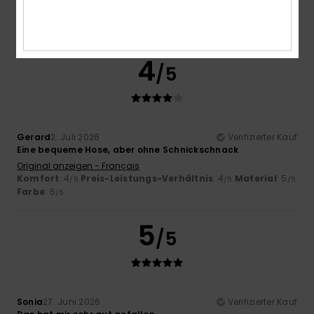
Komfort
: 5
Preis-Leistungs-Verhältnis
: 3
Größe
: Zu
/5
/5
groß
Material
: 4
Farbe
: 5
/5
/5
Ich empfehle dieses Produkt
4
/5
Gerard
2. Juli 2026
Verifizierter Kauf
Eine bequeme Hose, aber ohne Schnickschnack
Original anzeigen - Français
Komfort
: 4
Preis-Leistungs-Verhältnis
: 4
Material
: 5
/5
/5
/5
Farbe
: 5
/5
5
/5
Sonia
27. Juni 2026
Verifizierter Kauf