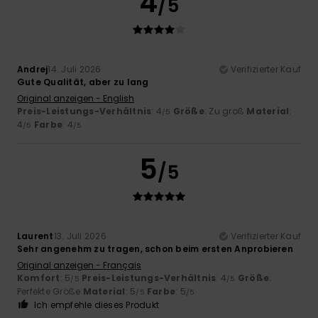
4
/5
Andrej
14. Juli 2026
Verifizierter Kauf
Gute Qualität, aber zu lang
Original anzeigen - English
Preis-Leistungs-Verhältnis
: 4
Größe
: Zu groß
Material
:
/5
4
Farbe
: 4
/5
/5
5
/5
Laurent
13. Juli 2026
Verifizierter Kauf
Sehr angenehm zu tragen, schon beim ersten Anprobieren
Original anzeigen - Français
Komfort
: 5
Preis-Leistungs-Verhältnis
: 4
Größe
:
/5
/5
Perfekte Größe
Material
: 5
Farbe
: 5
/5
/5
Ich empfehle dieses Produkt