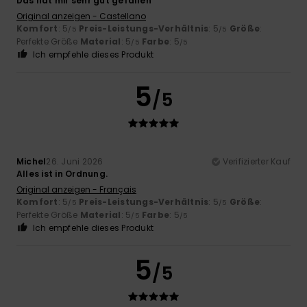
Das hat mir sehr gut gefallen
Original anzeigen - Castellano
Komfort
: 5
Preis-Leistungs-Verhältnis
: 5
Größe
:
/5
/5
Perfekte Größe
Material
: 5
Farbe
: 5
/5
/5
Ich empfehle dieses Produkt
5
/5
Michel
26. Juni 2026
Verifizierter Kauf
Alles ist in Ordnung.
Original anzeigen - Français
Komfort
: 5
Preis-Leistungs-Verhältnis
: 5
Größe
:
/5
/5
Perfekte Größe
Material
: 5
Farbe
: 5
/5
/5
Ich empfehle dieses Produkt
5
/5