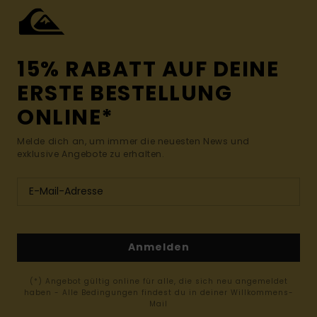
15% RABATT AUF DEINE
ERSTE BESTELLUNG
ONLINE*
Melde dich an, um immer die neuesten News und
exklusive Angebote zu erhalten.
Anmelden
(*) Angebot gültig online für alle, die sich neu angemeldet
haben - Alle Bedingungen findest du in deiner Willkommens-
Mail