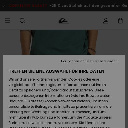
Direkt
zur
DOPPELTER RABATT
-25 % zusätzlich auf den gesamten O
Produktinformation
springen
Auf meine
MÄNNER
Kleidung
Kleidung
Shop
Surf Shop
Snow Shop
Outlet
Bestellung
Männer
Männer
Herren
zugreifen
JUNGEN
Accessoires
Accessoires
Brandneu
Fortfahren ohne zu akzeptieren
Versand
Surf Shop
Snow Shop
Outlet
FRAUEN
Kinder
Kinder
KINDER
TREFFEN SIE EINE AUSWAHL FÜR IHRE DATEN
Retouren
Wir und unsere Partner verwenden Cookies oder eine
Schuhe&
Schuhe&
Highlights
vergleichbare Technologie, um Informationen auf Ihrem
Flip-Flops
Flip-Flops
SURF
Highlights
Snow Shop
Outlet
Gerät zu speichern und/oder darauf zuzugreifen. Diese
Bezahlung
Damen
Frauen
personenbezogenen Informationen (wie Ihre Browserdaten
Snow
SNOW
und Ihre IP-Adresse) können verwendet werden, um Ihnen
Surf
Surf
personalisierte Beiträge und Inhalte zu präsentieren, um die
Geschenkkarte
Community
Leistung von Werbung und Inhalten zu messen, und um
Highlights
DOPPELTER
mehr über ihr Publikum zu erfahren, um die Produkte unserer
RABATT
Partner zu entwickeln und zu verbessern. Sie können Ihre
Quiksilver
Snow
Snow