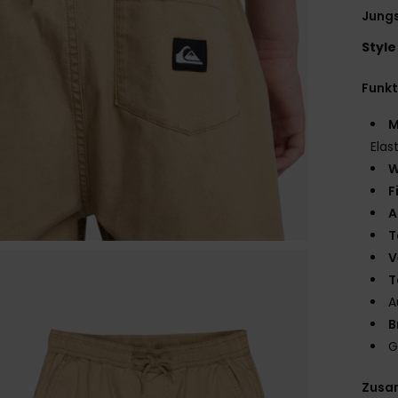
Jungs
Style
Funk
M
Elas
W
F
A
T
V
T
A
B
G
Zusa