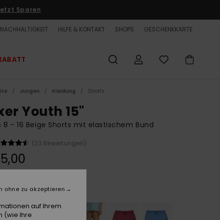
etzt Sparen
NACHHALTIGKEIT
HILFE & KONTAKT
SHOPS
GESCHENKKARTE
RABATT
ite
Jungen
Kleidung
Shorts
xer Youth 15"
 8 - 16 Beige Shorts mit elastischem Bund
(23 Bewertungen)
5,00
Khaki
e
n ohne zu akzeptieren
rmationen auf Ihrem
 (wie Ihre