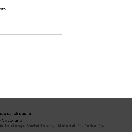
IES
Durchschnittliche Bewertung
4.7
/5
basierend auf
23 verifizierten Bewertungen
seit September 2025
61% unserer Kunden empfehlen dieses Produkt
-Leistungs-Verhältnis
Größe
Mat
4.5
Zu klein
Zu groß
s, was ich suche
- Castellano
is-Leistungs-Verhältnis
: 4
Material
: 4
Farbe
: 4
/5
/5
/5