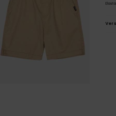
Elast
Ver