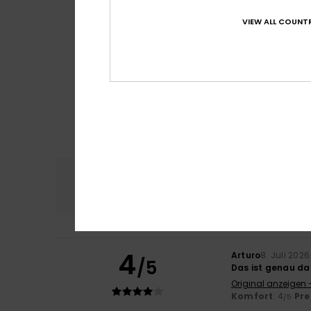
VIEW ALL COUNTR
Komfort
Preis
4.8
4
Arturo
8. Juli 2026
/5
Das ist genau da
Original anzeigen 
Komfort
: 4
Pre
/5