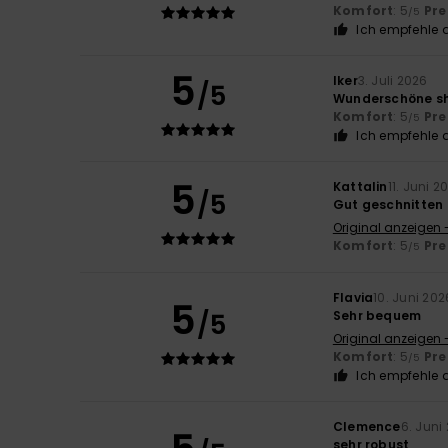
Komfort
: 5
Pre
/5
Ich empfehle d
5
Iker
3. Juli 2026
/5
Wunderschöne sh
Komfort
: 5
Pre
/5
Ich empfehle d
5
Kattalin
11. Juni 2
/5
Gut geschnitten
Original anzeigen 
Komfort
: 5
Pre
/5
Flavia
10. Juni 202
5
/5
Sehr bequem
Original anzeigen 
Komfort
: 5
Pre
/5
Ich empfehle d
Clemence
6. Juni
sehr robust