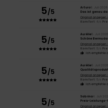
5
Arturo
8. Juli 2026
/5
Das ist genau da
Original anzeigen 
Komfort
: 4
Pre
/5
Aurélie
5. Juli 202
5
/5
Schöne Bermuda
Original anzeigen 
Komfort
: 5
Pre
/5
Ich empfehle d
Aurélie
5. Juli 202
5
/5
Qualitätsproduk
Original anzeigen 
Komfort
: 5
Pre
/5
Ich empfehle d
Sabrina
4. Juli 20
5
/5
Preis-Leistungs-
Original anzeigen 