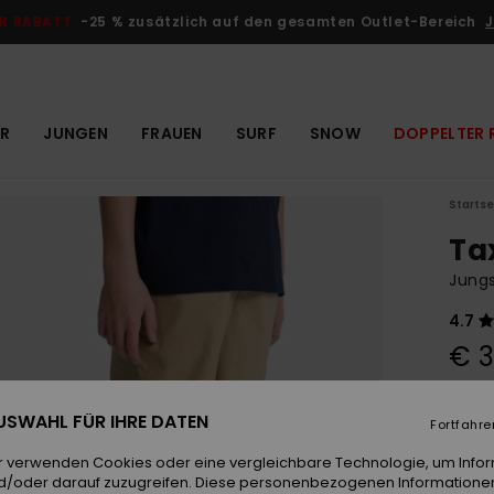
R RABATT
-25 % zusätzlich auf den gesamten Outlet-Bereich
J
R
JUNGEN
FRAUEN
SURF
SNOW
DOPPELTER 
Startse
Ta
Jungs
4.7
€ 3
 AUSWAHL FÜR IHRE DATEN
Farb
Fortfahre
r verwenden Cookies oder eine vergleichbare Technologie, um Info
d/oder darauf zuzugreifen. Diese personenbezogenen Informationen