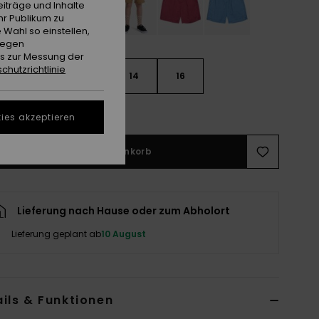
iträge und Inhalte
hr Publikum zu
 Wahl so einstellen,
gegen
es zur Messung der
chutzrichtlinie
10
12
14
16
ößentabelle ansehen
ies akzeptieren
In den Warenkorb
Lieferung nach Hause oder zum Abholort
Lieferung geplant ab
10 August
ils & Funktionen