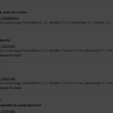
s, was ich suche
- Castellano
is-Leistungs-Verhältnis
: 4
Größe
: Groß
Material
: 4
Farbe
: 4
/5
/5
/5
6
shorts
- Français
is-Leistungs-Verhältnis
: 5
Größe
: Perfekte Größe
Material
: 5
Fa
/5
/5
ieses Produkt
6
t
- Français
is-Leistungs-Verhältnis
: 5
Größe
: Perfekte Größe
Material
: 5
Fa
/5
/5
ieses Produkt
26
Verhältnis sowie Komfort
- Français