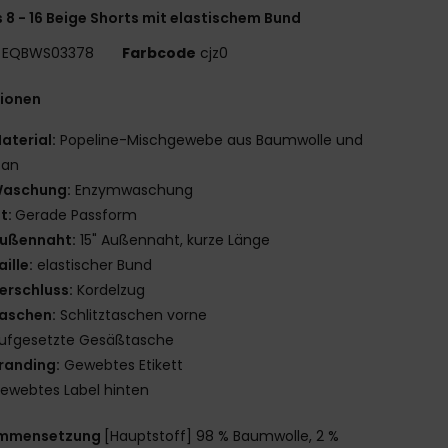
 8 - 16 Beige Shorts mit elastischem Bund
EQBWS03378
Farbcode
cjz0
tionen
aterial:
Popeline-Mischgewebe aus Baumwolle und
tan
aschung:
Enzymwaschung
it:
Gerade Passform
ußennaht:
15" Außennaht, kurze Länge
aille:
elastischer Bund
erschluss:
Kordelzug
aschen:
Schlitztaschen vorne
ufgesetzte Gesäßtasche
randing:
Gewebtes Etikett
ewebtes Label hinten
mmensetzung
[Hauptstoff] 98 % Baumwolle, 2 %