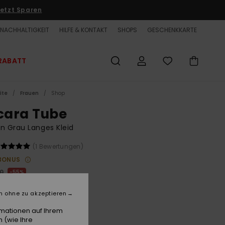
etzt Sparen
NACHHALTIGKEIT
HILFE & KONTAKT
SHOPS
GESCHENKKARTE
RABATT
ite
Frauen
Shop
lcara Tube
n Grau Langes Kleid
(1 Bewertungen)
BONUS
00
55%
7,00
n ohne zu akzeptieren
ET
rmationen auf Ihrem
LTER RABATT EXTRA 25 %
 (wie Ihre