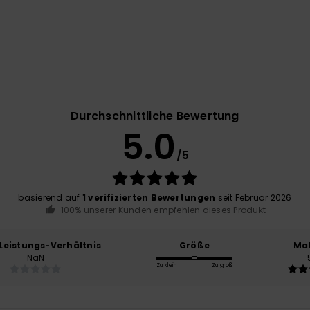
Durchschnittliche Bewertung
5.0
/5
basierend auf
1 verifizierten Bewertungen
seit Februar 2026
100% unserer Kunden empfehlen dieses Produkt
-Leistungs-Verhältnis
Größe
Mat
NaN
Zu klein
Zu groß