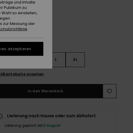
iträge und Inhalte
hr Publikum zu
Micro Chip Tilcara Check
e
 Wahl so einstellen,
gegen
es zur Messung der
chutzrichtlinie
ies akzeptieren
S
S
M
L
XL
ößentabelle ansehen
In den Warenkorb
Lieferung nach Hause oder zum Abholort
Lieferung geplant ab
12 August