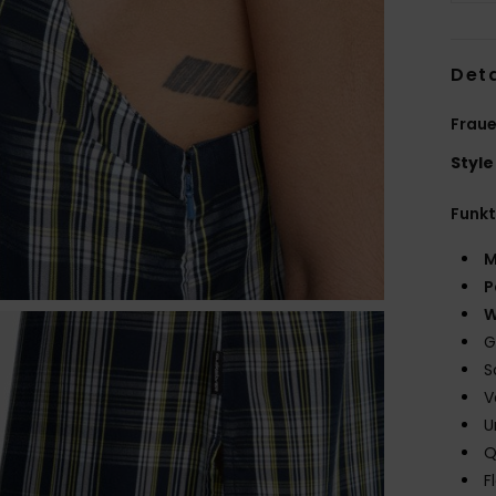
Deta
Fraue
Style
Funk
M
P
W
G
S
V
U
Q
F