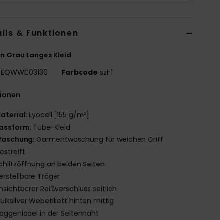
ils & Funktionen
n Grau Langes Kleid
EQWWD03130
Farbcode
szh1
tionen
aterial:
Lyocell [155 g/m²]
assform:
Tube-Kleid
aschung:
Garmentwaschung für weichen Griff
estreift
chlitzöffnung an beiden Seiten
erstellbare Träger
nsichtbarer Reißverschluss seitlich
uiksilver Webetikett hinten mittig
laggenlabel in der Seitennaht