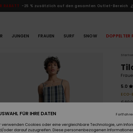
R RABATT
-25 % zusätzlich auf den gesamten Outlet-Bereich
J
R
JUNGEN
FRAUEN
SURF
SNOW
DOPPELTER 
Startse
Ti
Fraue
5.0
ECO-
€ 60,
€ 2
 AUSWAHL FÜR IHRE DATEN
Fortfahre
OUTL
r verwenden Cookies oder eine vergleichbare Technologie, um Info
DOPPE
d/oder darauf zuzugreifen. Diese personenbezogenen Informationen