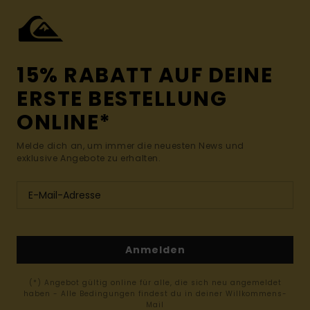
15% RABATT AUF DEINE
ERSTE BESTELLUNG
ONLINE*
Melde dich an, um immer die neuesten News und
exklusive Angebote zu erhalten.
Anmelden
(*) Angebot gültig online für alle, die sich neu angemeldet
haben - Alle Bedingungen findest du in deiner Willkommens-
Mail