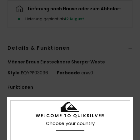
Lieferung nach Hause oder zum Abholort
Lieferung geplant ab
12 August
Details & Funktionen
Männer Braun Einsteckbare Sherpa-Weste
Style
EQYPF03096
Farbcode
cnw0
Funktionen
Verwendungszweck:
Alltagsabenteuer / Kaltes
Wetter
WELCOME TO QUIKSILVER
Vorteile
Choose your country
WarmFlight® Wärmespeicherung
Material:
100 % Recyceltes Polyester-Sherpa, [315
G/M2]