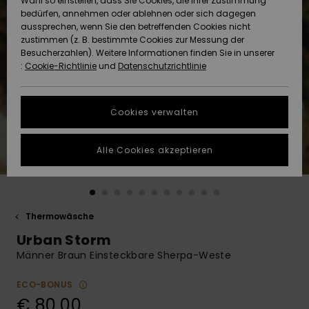
Wahl so einstellen, dass Sie Cookies, die Ihrer Zustimmung
Freedom
bedürfen, annehmen oder ablehnen oder sich dagegen
Community
aussprechen, wenn Sie den betreffenden Cookies nicht
HILFE & KONTAKT
Datenschutz
zustimmen (z. B. bestimmte Cookies zur Messung der
Brandneu
Brandneu
Besucherzahlen). Weitere Informationen finden Sie in unserer
:
Cookie-Richtlinie
und
Datenschutzrichtlinie
NACHHALTIGKEIT
Größenführer
Highlights
Highlights
SHOPS
Cookies verwalten
Starten Sie eine
Unterhaltung,
GESCHENKKARTE
um die
Alle Cookies akzeptieren
schnellste
Antwort auf Ihre
WUNSCHLISTE
Frage zu
erhalten.
Thermowäsche
Unterhaltung
starten
Urban Storm
Finden Sie
Männer Braun Einsteckbare Sherpa-Weste
Antworten auf
die häufigsten
ECO-BONUS
Fragen sowie
€ 80,00
unser