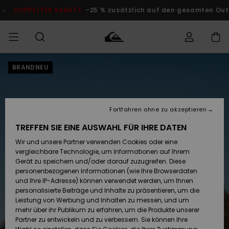
Direkt
zur
DOPPELTER RABATT
-25 % zusätzlich auf den gesamten Outlet-
Produktinformation
springen
BRANDNEU
Auf meine
MÄNNER
Kleidung
Kleidung
Shop
Surf Shop
Snow Shop
Outlet
Bestellung
Männer
Männer
Herren
zugreifen
JUNGEN
Accessoires
Accessoires
Brandneu
Fortfahren ohne zu akzeptieren
Versand
Surf Shop
Snow Shop
Outlet
FRAUEN
Kinder
Kinder
KINDER
TREFFEN SIE EINE AUSWAHL FÜR IHRE DATEN
Retouren
Wir und unsere Partner verwenden Cookies oder eine
Schuhe&
Schuhe&
Highlights
vergleichbare Technologie, um Informationen auf Ihrem
Flip-Flops
Flip-Flops
SURF
Highlights
Snow Shop
Outlet
Gerät zu speichern und/oder darauf zuzugreifen. Diese
Bezahlung
Damen
Frauen
personenbezogenen Informationen (wie Ihre Browserdaten
Snow
SNOW
und Ihre IP-Adresse) können verwendet werden, um Ihnen
Surf
Surf
personalisierte Beiträge und Inhalte zu präsentieren, um die
Geschenkkarte
Community
Leistung von Werbung und Inhalten zu messen, und um
Highlights
DOPPELTER
mehr über ihr Publikum zu erfahren, um die Produkte unserer
RABATT
Partner zu entwickeln und zu verbessern. Sie können Ihre
Quiksilver
Snow
Snow