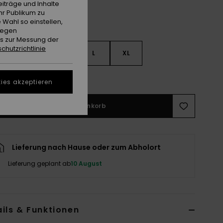
iträge und Inhalte
hr Publikum zu
 Wahl so einstellen,
gegen
es zur Messung der
chutzrichtlinie
S
S
M
L
XL
ößentabelle ansehen
ies akzeptieren
In den Warenkorb
Lieferung nach Hause oder zum Abholort
Lieferung geplant ab
10 August
ils & Funktionen