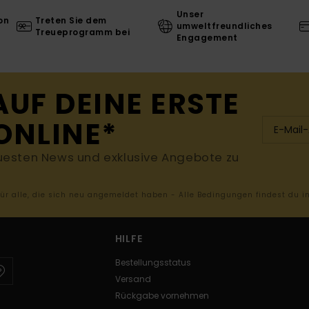
Unser
on
Treten Sie dem
umweltfreundliches
Treueprogramm bei
Engagement
AUF DEINE ERSTE
ONLINE*
uesten News und exklusive Angebote zu
 für alle, die sich neu angemeldet haben - Alle Bedingungen findest du 
HILFE
Bestellungsstatus
Versand
Rückgabe vornehmen