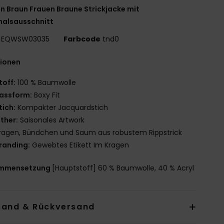
n Braun Frauen Braune Strickjacke mit
halsausschnitt
EQWSW03035
Farbcode
tnd0
tionen
toff:
100 % Baumwolle
assform:
Boxy Fit
tich:
Kompakter Jacquardstich
ther:
Saisonales Artwork
ragen, Bündchen und Saum aus robustem Rippstrick
randing:
Gewebtes Etikett Im Kragen
mmensetzung
[Hauptstoff] 60 % Baumwolle, 40 % Acryl
sand & Rückversand