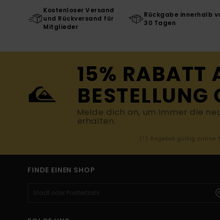
Kostenloser Versand
Rückgabe innerhalb v
und Rückversand für
30 Tagen
Mitglieder
15% RABATT 
BESTELLUNG 
Melde dich an, um immer die ne
erhalten.
(*) Angebot gültig online
FINDE EINEN SHOP