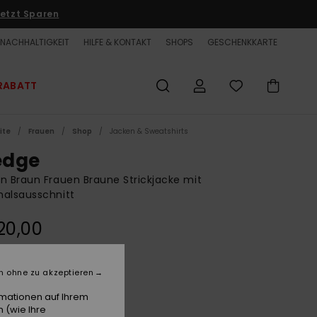
etzt Sparen
NACHHALTIGKEIT
HILFE & KONTAKT
SHOPS
GESCHENKKARTE
RABATT
ite
Frauen
Shop
Jacken & Sweatshirts
dge
n Braun Frauen Braune Strickjacke mit
alsausschnitt
20,00
Pine Bark
e
n ohne zu akzeptieren
rmationen auf Ihrem
 (wie Ihre