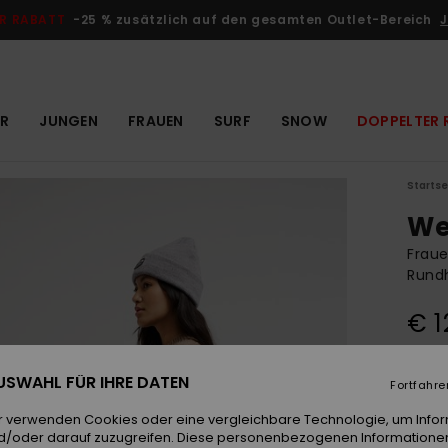
R RABATT
-25 % zusätzlich auf den gesamten Outlet-Bereich
J
R
JUNGEN
FRAUEN
SURF
SNOW
DOPPELTER 
Startse
We
Fraue
Rundh
€ 1
 AUSWAHL FÜR IHRE DATEN
Farb
Fortfahre
r verwenden Cookies oder eine vergleichbare Technologie, um Info
d/oder darauf zuzugreifen. Diese personenbezogenen Informationen