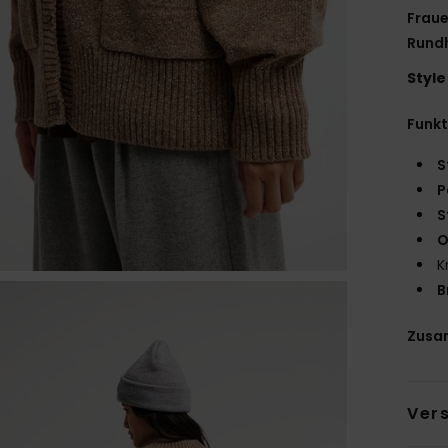
Fraue
Rund
Style
Funk
S
P
S
O
K
B
Zusa
Ver