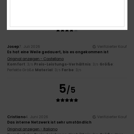
4
/5
Josep
7. Juli 2026
Verifizierter Kauf
Es hat eine Weile gedauert, bis es angekommen ist
Original anzeigen - Castellano
Komfort
: 3
Preis-Leistungs-Verhältnis
: 3
Größe
:
/5
/5
Perfekte Größe
Material
: 3
Farbe
: 3
/5
/5
5
/5
Cristiano
4. Juni 2026
Verifizierter Kauf
Das interne Netzwerk ist sehr umständlich
Original anzeigen - Italiano