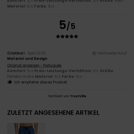
Komfort
: 2
Preis-Leistungs-Verhältnis
: 3
Größe
: Klein
/5
/5
Material
: 5
Farbe
: 5
/5
/5
5
/5
Cristina
9. April 2026
Verifizierter Kauf
Material und Design
Original anzeigen - Português
Komfort
: 5
Preis-Leistungs-Verhältnis
: 3
Größe
:
/5
/5
Perfekte Größe
Material
: 5
Farbe
: 5
/5
/5
Ich empfehle dieses Produkt
Verifiziert von
TrustVille
ZULETZT ANGESEHENE ARTIKEL