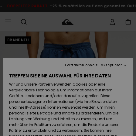
Direkt
zur
OPPELTER RABATT
-25 % zusätzlich auf den gesamten Outlet-B
Produktinformation
springen
BRANDNEU
Auf meine
MÄNNER
Kleidung
Kleidung
Shop
Surf Shop
Snow Shop
Outlet
Bestellung
Männer
Männer
Herren
zugreifen
JUNGEN
Accessoires
Accessoires
Brandneu
Fortfahren ohne zu akzeptieren
Versand
Surf Shop
Snow Shop
Outlet
FRAUEN
Kinder
Kinder
KINDER
TREFFEN SIE EINE AUSWAHL FÜR IHRE DATEN
Retouren
Wir und unsere Partner verwenden Cookies oder eine
Schuhe&
Schuhe&
Highlights
vergleichbare Technologie, um Informationen auf Ihrem
Flip-Flops
Flip-Flops
SURF
Highlights
Snow Shop
Outlet
Gerät zu speichern und/oder darauf zuzugreifen. Diese
Bezahlung
Damen
Frauen
personenbezogenen Informationen (wie Ihre Browserdaten
Snow
SNOW
und Ihre IP-Adresse) können verwendet werden, um Ihnen
Surf
Surf
personalisierte Beiträge und Inhalte zu präsentieren, um die
Geschenkkarte
Community
Leistung von Werbung und Inhalten zu messen, und um
Highlights
DOPPELTER
mehr über ihr Publikum zu erfahren, um die Produkte unserer
RABATT
Partner zu entwickeln und zu verbessern. Sie können Ihre
Quiksilver
Snow
Snow