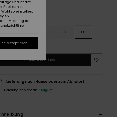
iträge und Inhalte
hr Publikum zu
 Wahl so einstellen,
gegen
es zur Messung der
chutzrichtlinie
S
S
M
L
XL
XXL
ies akzeptieren
ößentabelle ansehen
In den Warenkorb
Lieferung nach Hause oder zum Abholort
Lieferung geplant ab
11 August
chreibung