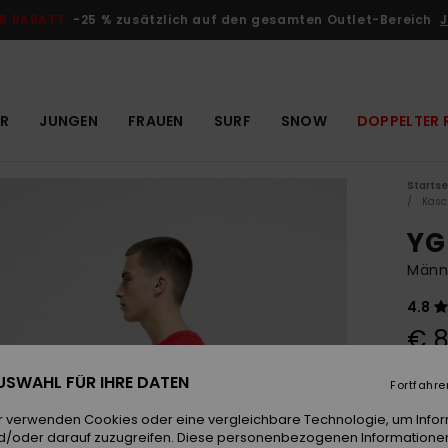
R RABATT
-25 % zusätzlich auf den gesamten Outlet-Bereich
J
R
JUNGEN
FRAUEN
SURF
SNOW
DOPPELTER 
Startse
Kasc
YG
Männe
4.8
€ 8
 AUSWAHL FÜR IHRE DATEN
Fortfahre
Farb
r verwenden Cookies oder eine vergleichbare Technologie, um Info
d/oder darauf zuzugreifen. Diese personenbezogenen Informationen