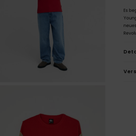
Es be
Young
neues
Revol
Deta
Ver