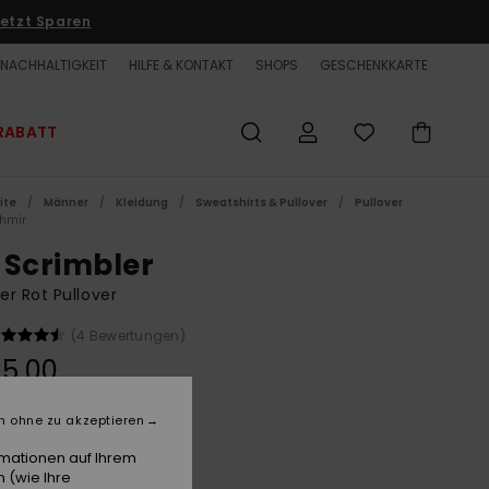
etzt Sparen
NACHHALTIGKEIT
HILFE & KONTAKT
SHOPS
GESCHENKKARTE
RABATT
ite
Männer
Kleidung
Sweatshirts & Pullover
Pullover
hmir
 Scrimbler
r Rot Pullover
(4 Bewertungen)
5,00
n ohne zu akzeptieren
Salsa
e
rmationen auf Ihrem
 (wie Ihre