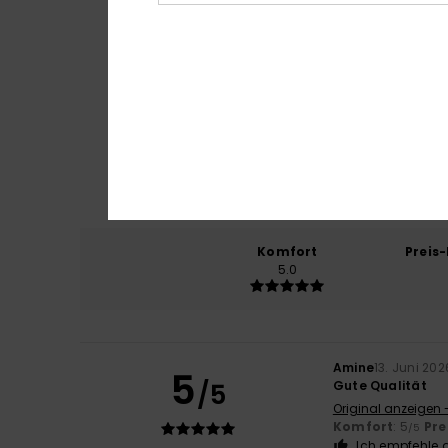
Komfort
Preis
5.0
Amine
13. Juni 202
5
/5
Gute Qualität
Original anzeigen 
Komfort
: 5
Pre
/5
Ich empfehle d