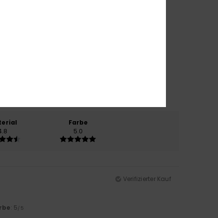
erial
Farbe
4.8
5.0
Verifizierter Kauf
rbe
: 5
/5