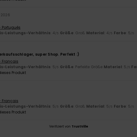
i 2026
- Português
is-Leistungs-Verhältnis
: 4
Größe
: Groß
Material
: 4
Farbe
: 5
/5
/5
/5
erkaufsschlager, super Shop. Perfekt :)
- Français
is-Leistungs-Verhältnis
: 5
Größe
: Perfekte Größe
Material
: 5
Fa
/5
/5
ieses Produkt
- Français
is-Leistungs-Verhältnis
: 5
Größe
: Groß
Material
: 5
Farbe
: 5
/5
/5
/5
ieses Produkt
Verifiziert von
TrustVille