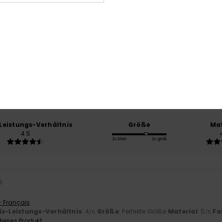
Durchschnittliche Bewertung
4.8
/5
basierend auf
4 verifizierten Bewertungen
seit April 2026
75% unserer Kunden empfehlen dieses Produkt
-Leistungs-Verhältnis
Größe
Mat
4.5
Zu klein
Zu groß
6
- Français
is-Leistungs-Verhältnis
: 4
Größe
: Perfekte Größe
Material
: 5
Fa
/5
/5
ieses Produkt