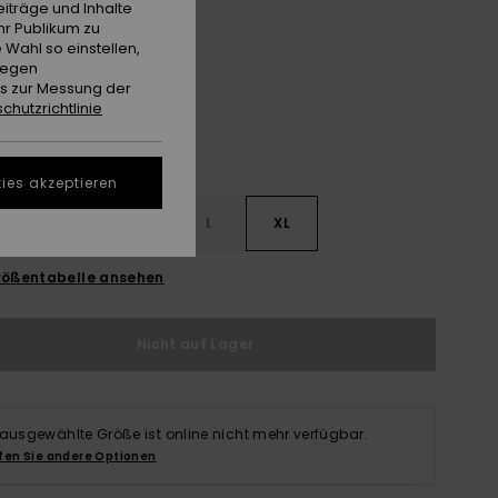
iträge und Inhalte
hr Publikum zu
Brittany Blue
e
 Wahl so einstellen,
gegen
es zur Messung der
chutzrichtlinie
ies akzeptieren
S
S
M
L
XL
ößentabelle ansehen
Nicht auf Lager
 ausgewählte Größe ist online nicht mehr verfügbar.
fen Sie andere Optionen