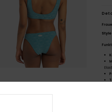
Deta
Fraue
Style
Funk
K
M
Elas
P
T
V
F
L
A
M