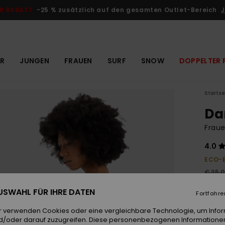
R RABATT
-25 % zusätzlich auf den gesamten Outlet-Bereich
J
R
JUNGEN
FRAUEN
SURF
SNOW
DOPPELTER 
Startse
Da
Fraue
4.0
ECO-
€ 35,
€ 1
 AUSWAHL FÜR IHRE DATEN
Fortfahre
OUTL
r verwenden Cookies oder eine vergleichbare Technologie, um Info
DOPPE
d/oder darauf zuzugreifen. Diese personenbezogenen Informationen