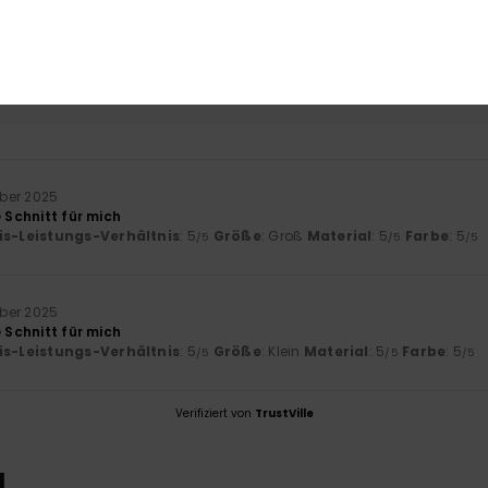
0% unserer Kunden empfehlen dieses Produkt
-Leistungs-Verhältnis
Größe
Mat
5.0
Zu klein
Zu groß
ber 2025
e Schnitt für mich
is-Leistungs-Verhältnis
: 5
Größe
: Groß
Material
: 5
Farbe
: 5
/5
/5
/5
ber 2025
e Schnitt für mich
is-Leistungs-Verhältnis
: 5
Größe
: Klein
Material
: 5
Farbe
: 5
/5
/5
/5
Verifiziert von
TrustVille
L