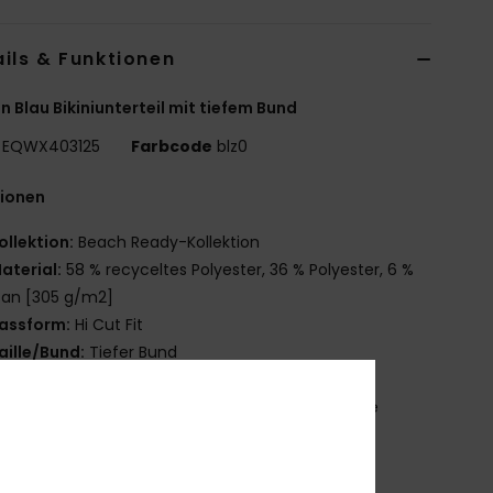
ils & Funktionen
n Blau Bikiniunterteil mit tiefem Bund
EQWX403125
Farbcode
blz0
tionen
ollektion:
Beach Ready-Kollektion
aterial:
58 % recyceltes Polyester, 36 % Polyester, 6 %
tan [305 g/m2]
assform:
Hi Cut Fit
aille/Bund:
Tiefer Bund
erschluss:
fester Verschluss
utter:
Futter aus Polyester-Elastan-Mischgewebe
ogo:
Gestickter Quiksilver-Schriftzug hinten
ndere Features:
Recyceltes Garn
ade Better