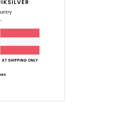
IKSILVER
untry
Zusa
Polye
Ver
AT SHIPPING ONLY
IES
Durchschnittliche Bewertung
4.0
/5
basierend auf
2 verifizierten Bewertungen
seit November 2025