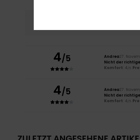
Komfort
Preis
4.0
4
/5
Andrea
27. Novem
Nicht der richtig
Komfort
: 4
Pre
/5
4
/5
Andrea
27. Novem
Nicht der richtig
Komfort
: 4
Pre
/5
ZULETZT ANGESEHENE ARTIKE