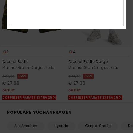
1
4
Crucial Battle
Crucial Battle Cargo
Männer Braun Cargoshorts
Männer Grün Cargoshorts
55%
55%
€ 60,00
€ 60,00
€ 27,00
€ 27,00
OUTLET
OUTLET
DOPPELTER RABATT EXTRA 25 %
DOPPELTER RABATT EXTRA 25 %
POPULÄRE SUCHANFRAGEN
Alle Ansehen
Hybrids
Cargo-Shorts
De