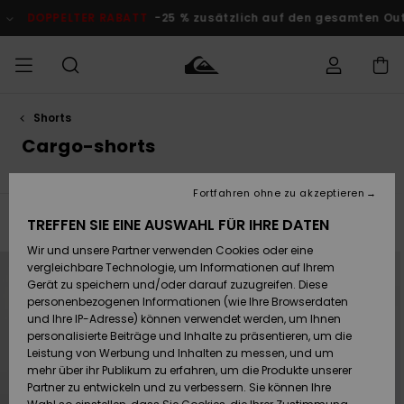
Direkt
zur
DOPPELTER RABATT
-25 % zusätzlich auf den gesamten Outlet
Produkt
Auswahl
springen
Shorts
Auf meine
MÄNNER
Kleidung
Kleidung
Shop
Surf Shop
Snow Shop
Outlet
Bestellung
Cargo-shorts
Männer
Männer
Herren
zugreifen
JUNGEN
Accessoires
Accessoires
Brandneu
Fortfahren ohne zu akzeptieren
Versand
Surf Shop
Snow Shop
Outlet
FRAUEN
Kinder
Kinder
KINDER
TREFFEN SIE EINE AUSWAHL FÜR IHRE DATEN
Filtern & Sortieren
8
Ergebnisse
Retouren
Wir und unsere Partner verwenden Cookies oder eine
Schuhe&
Schuhe&
Highlights
Direkt
Überspringen
zu
und
vergleichbare Technologie, um Informationen auf Ihrem
Flip-Flops
Flip-Flops
SURF
den
filtern
Filterkriterien
nach
Highlights
Snow Shop
Outlet
Gerät zu speichern und/oder darauf zuzugreifen. Diese
springen
Bezahlung
Damen
Frauen
personenbezogenen Informationen (wie Ihre Browserdaten
Snow
SNOW
und Ihre IP-Adresse) können verwendet werden, um Ihnen
Surf
Surf
personalisierte Beiträge und Inhalte zu präsentieren, um die
Geschenkkarte
Community
Leistung von Werbung und Inhalten zu messen, und um
Highlights
DOPPELTER
mehr über ihr Publikum zu erfahren, um die Produkte unserer
RABATT
Partner zu entwickeln und zu verbessern. Sie können Ihre
Quiksilver
Snow
Snow